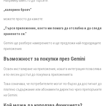
Например вместо да търсите:
„калориен брояч“
можете просто да кажете:
„Търся приложение, което ми помага да отслабна и да следя
храненето си.“
Gemini ще разбере намерението и ще предложи най-подходящите
приложения.
Възможност за покупки през Gemini
Освен инсталиране на приложения, новата интеграция позволява
и по-лесен достъп до покупки в приложенията.
Това означава, че потребителите могат по-бързо да достигнат до
платено съдържание или абонаменти директно чрез препоръките
на Gemini.
Кой може да използва функцията?