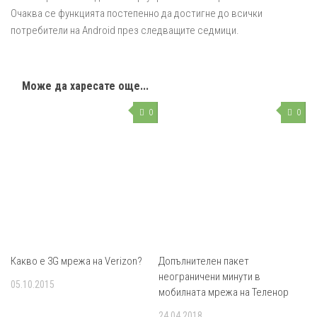
Очаква се функцията постепенно да достигне до всички
потребители на Android през следващите седмици.
Може да харесате още...
0
0
Какво е 3G мрежа на Verizon?
Допълнителен пакет
неограничени минути в
05.10.2015
мобилната мрежа на Теленор
24.04.2018