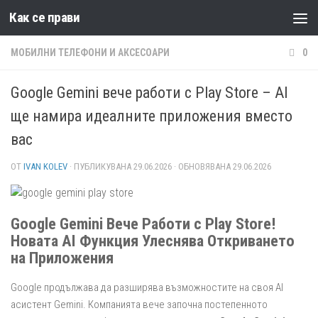
Как се прави
Към съдържанието
МОБИЛНИ ТЕЛЕФОНИ И АКСЕСОАРИ
0
Google Gemini вече работи с Play Store – AI
ще намира идеалните приложения вместо
вас
ОТ
IVAN KOLEV
· ПУБЛИКУВАНА
29.06.2026
· ОБНОВЯВАНА
29.06.2026
Google Gemini Вече Работи с Play Store!
Новата AI Функция Улеснява Откриването
на Приложения
Google продължава да разширява възможностите на своя AI
асистент Gemini. Компанията вече започна постепенното