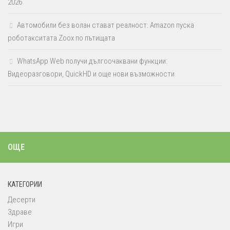
2026
Автомобили без волан стават реалност: Amazon пуска
роботакситата Zoox по пътищата
WhatsApp Web получи дългоочаквани функции:
Видеоразговори, QuickHD и още нови възможности
ОЩЕ
КАТЕГОРИИ
Десерти
Здраве
Игри