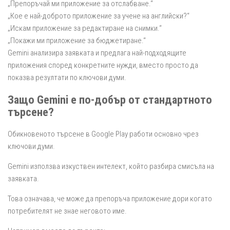
„Препоръчай ми приложение за отслабване.“
„Кое е най-доброто приложение за учене на английски?“
„Искам приложение за редактиране на снимки.“
„Покажи ми приложение за бюджетиране.“
Gemini анализира заявката и предлага най-подходящите
приложения според конкретните нужди, вместо просто да
показва резултати по ключови думи.
Защо Gemini е по-добър от стандартното
търсене?
Обикновеното търсене в Google Play работи основно чрез
ключови думи.
Gemini използва изкуствен интелект, който разбира смисъла на
заявката.
Това означава, че може да препоръча приложение дори когато
потребителят не знае неговото име.