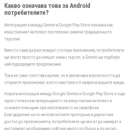
Какво означава това за Android
потребителите?
Интеграцията между Gemini и Google Play Store показва как
изкуственият интелект постепенно заменя традиционното
търсене.
Вместо сами да разглеждат стотици приложения, потребителите
ще могат просто да опишат какво търсят, а Gemini ще подбере
най-подходящите предложения.
Това не само спестява време, но и увеличава вероятността да
откриете приложение, което наистина отговаря на вашите нужди.
Новата интеграция между Google Gemini и Google Play Store е още
една стъпка към превръщането на изкуствения интелект в
основен помощник при използването на смартфона.
Благодарение на по-интелигентните препоръки и директния
достъп до приложенията, потребителите ще могат да намират и
инсталират необходимия софтуер много по-бързо и по-лесно.