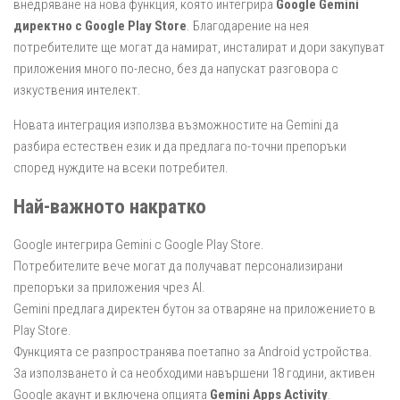
внедряване на нова функция, която интегрира
Google Gemini
директно с Google Play Store
. Благодарение на нея
потребителите ще могат да намират, инсталират и дори закупуват
приложения много по-лесно, без да напускат разговора с
изкуствения интелект.
Новата интеграция използва възможностите на Gemini да
разбира естествен език и да предлага по-точни препоръки
според нуждите на всеки потребител.
Най-важното накратко
Google интегрира Gemini с Google Play Store.
Потребителите вече могат да получават персонализирани
препоръки за приложения чрез AI.
Gemini предлага директен бутон за отваряне на приложението в
Play Store.
Функцията се разпространява поетапно за Android устройства.
За използването ѝ са необходими навършени 18 години, активен
Google акаунт и включена опцията
Gemini Apps Activity
.