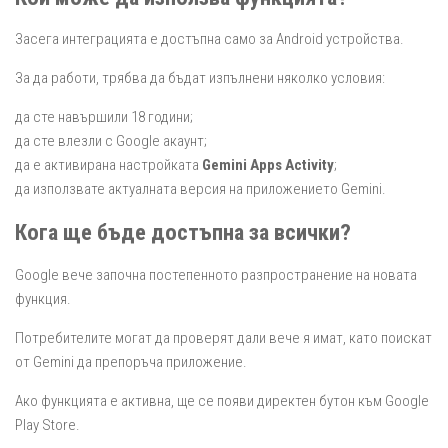
Засега интеграцията е достъпна само за Android устройства.
За да работи, трябва да бъдат изпълнени няколко условия:
да сте навършили 18 години;
да сте влезли с Google акаунт;
да е активирана настройката
Gemini Apps Activity
;
да използвате актуалната версия на приложението Gemini.
Кога ще бъде достъпна за всички?
Google вече започна постепенното разпространение на новата
функция.
Потребителите могат да проверят дали вече я имат, като поискат
от Gemini да препоръча приложение.
Ако функцията е активна, ще се появи директен бутон към Google
Play Store.