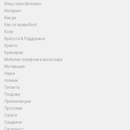
Изкуствен Интелект
Интернет
Как да
Как се прави Boot
Коли
Красота & Поддръжка
Крипто
Кулинария
Мобилни телефони и аксесоари
Мотивация
Наука
Новини
Питиета
Плодове
Празнични дни
Програми
Салати
Сандвичи
Сигурност