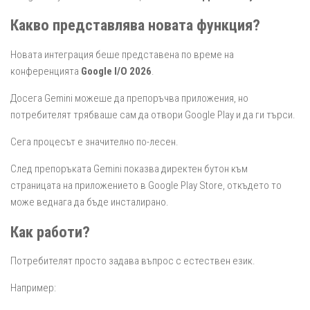
Какво представлява новата функция?
Новата интеграция беше представена по време на
конференцията
Google I/O 2026
.
Досега Gemini можеше да препоръчва приложения, но
потребителят трябваше сам да отвори Google Play и да ги търси.
Сега процесът е значително по-лесен.
След препоръката Gemini показва директен бутон към
страницата на приложението в Google Play Store, откъдето то
може веднага да бъде инсталирано.
Как работи?
Потребителят просто задава въпрос с естествен език.
Например: