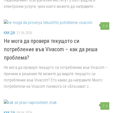
Националният осигурителен институт (НОИ) предлага
електронни услуги, чрез които можете да направите...
0
КАК ДА
21.06.2026
Не мога да проверя текущото си
потребление във Vivacom – как да реша
проблема?
Не мога да проверя текущото си потребление във Vivacom –
причини и решения Не можете да видите текущото си
потребление във Vivacom? Ето какво да направите Много
потребители на Vivacom понякога се сблъскват с...
0
КАК ДА
09.06.2026