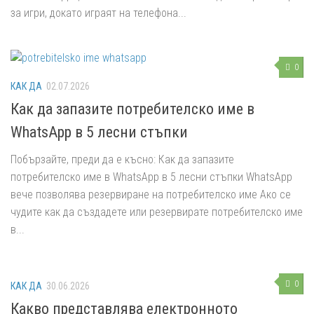
за игри, докато играят на телефона...
0
КАК ДА
02.07.2026
Как да запазите потребителско име в
WhatsApp в 5 лесни стъпки
Побързайте, преди да е късно: Как да запазите
потребителско име в WhatsApp в 5 лесни стъпки WhatsApp
вече позволява резервиране на потребителско име Ако се
чудите как да създадете или резервирате потребителско име
в...
0
КАК ДА
30.06.2026
Какво представлява електронното