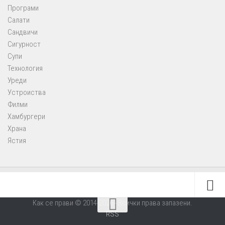
Програми
Салати
Сандвичи
Сигурност
Супи
Технология
Уреди
Устроиства
Филми
Хамбургери
Храна
Ястия
Как се прави © 2014-2026 - Всички права запазени.
RSS