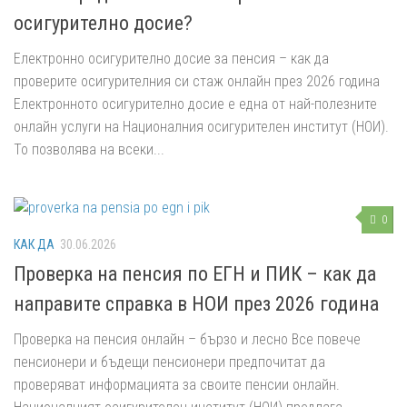
осигурително досие?
Електронно осигурително досие за пенсия – как да
проверите осигурителния си стаж онлайн през 2026 година
Електронното осигурително досие е една от най-полезните
онлайн услуги на Националния осигурителен институт (НОИ).
То позволява на всеки...
0
КАК ДА
30.06.2026
Проверка на пенсия по ЕГН и ПИК – как да
направите справка в НОИ през 2026 година
Проверка на пенсия онлайн – бързо и лесно Все повече
пенсионери и бъдещи пенсионери предпочитат да
проверяват информацията за своите пенсии онлайн.