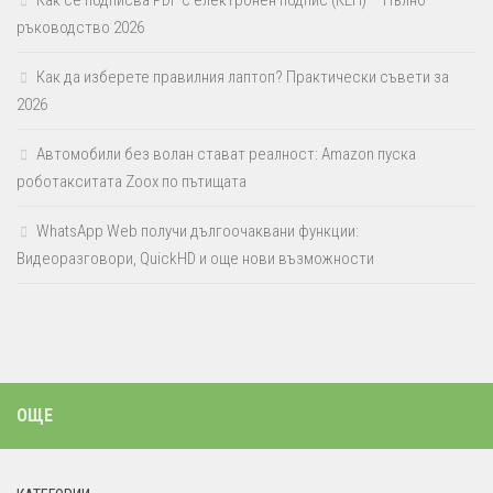
Как се подписва PDF с електронен подпис (КЕП) – Пълно
ръководство 2026
Как да изберете правилния лаптоп? Практически съвети за
2026
Автомобили без волан стават реалност: Amazon пуска
роботакситата Zoox по пътищата
WhatsApp Web получи дългоочаквани функции:
Видеоразговори, QuickHD и още нови възможности
ОЩЕ