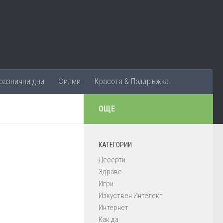
разнични дни
Филми
Красота & Поддръжка
ОЩЕ
КАТЕГОРИИ
Десерти
Здраве
Игри
Изкуствен Интелект
Интернет
Как да