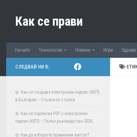
Към съдържанието
Как се прави
Начало
Технология
Новини
Игри
Здраве
СЛЕДВАЙ НИ В:
ЕТИ
Как се създава електронен подпис (КЕП)
в България – Стъпка по стъпка
Как се подписва PDF с електронен
подпис (КЕП) – Пълно ръководство 2026
Как да изберете правилния лаптоп?