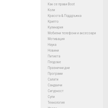
Как се прави Boot
Коли
Красота & Поддръжка
Крипто
Кулинария
Мобилни телефони и аксесоари
Мотивация
Наука
Новини
Питиета
Плодове
Празнични дни
Програми
Салати
Сандвичи
Сигурност
Супи
Технология