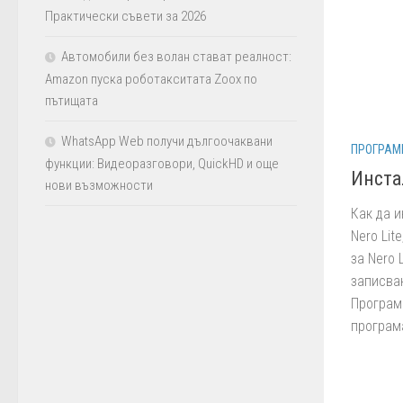
Практически съвети за 2026
Автомобили без волан стават реалност:
Amazon пуска роботакситата Zoox по
пътищата
WhatsApp Web получи дългоочаквани
ПРОГРАМ
функции: Видеоразговори, QuickHD и още
Инста
нови възможности
Как да и
Nero Lit
за Nero L
записва
Програма
програма