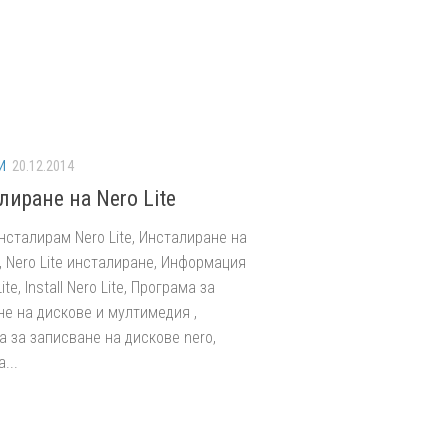
И
20.12.2014
лиране на Nero Lite
нсталирам Nero Lite, Инсталиране на
e, Nero Lite инсталиране, Информация
ite, Install Nero Lite, Програма за
не на дискове и мултимедия ,
 за записване на дискове nero,
...