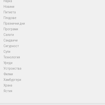
Наука
Новини
Питиета
Плодове
Празнични дни
Програми
Салати
Сандвичи
Сигурност
Супи
Технология
Уреди
Устроиства
Филми
Хамбургери
Храна
Ястия