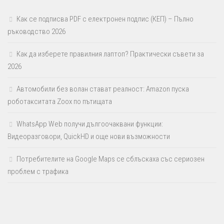
Как се подписва PDF с електронен подпис (КЕП) – Пълно
ръководство 2026
Как да изберете правилния лаптоп? Практически съвети за
2026
Автомобили без волан стават реалност: Amazon пуска
роботакситата Zoox по пътищата
WhatsApp Web получи дългоочаквани функции:
Видеоразговори, QuickHD и още нови възможности
Потребителите на Google Maps се сблъскаха със сериозен
проблем с трафика