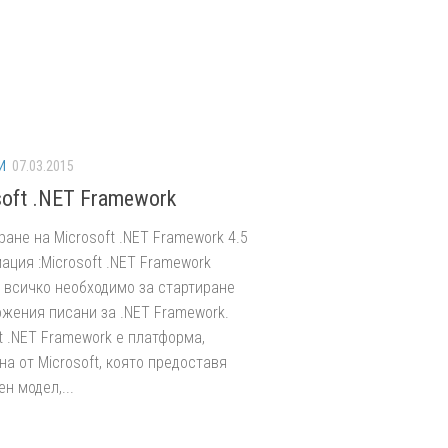
И
07.03.2015
soft .NET Framework
ане на Microsoft .NET Framework 4.5
ация :Microsoft .NET Framework
 всичко необходимо за стартиране
ожения писани за .NET Framework.
t .NET Framework е платформа,
а от Microsoft, която предоставя
н модел,...