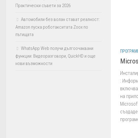
Практически съвети за 2026
Автомобили без волан стават реалност:
Amazon пуска роботакситата Zoox по
пътищата
WhatsApp Web получи дългоочаквани
ПРОГРАМ
функции: Видеоразговори, QuickHD и още
Micro
нови възможности
Инсталир
: Информ
включва
на прил
Microsof
създаден
програме