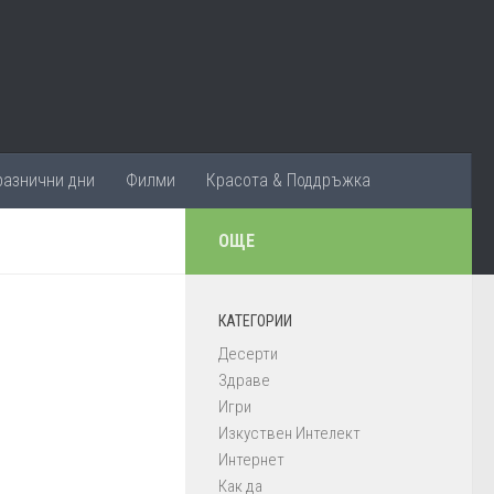
разнични дни
Филми
Красота & Поддръжка
ОЩЕ
КАТЕГОРИИ
Десерти
Здраве
Игри
Изкуствен Интелект
Интернет
Как да