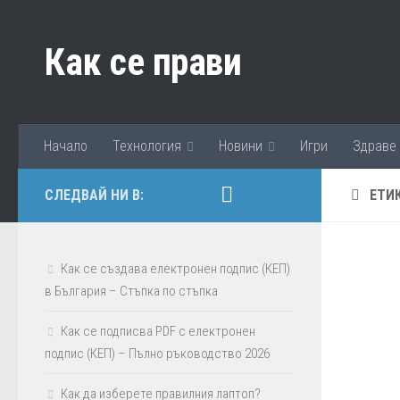
Към съдържанието
Как се прави
Начало
Технология
Новини
Игри
Здраве
СЛЕДВАЙ НИ В:
ЕТИ
Как се създава електронен подпис (КЕП)
в България – Стъпка по стъпка
Как се подписва PDF с електронен
подпис (КЕП) – Пълно ръководство 2026
Как да изберете правилния лаптоп?