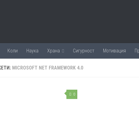
Коли
Наука
Храна
Сигурност
Мотивация
П
КЕТИ:
MICROSOFT NET FRAMEWORK 4.0
0