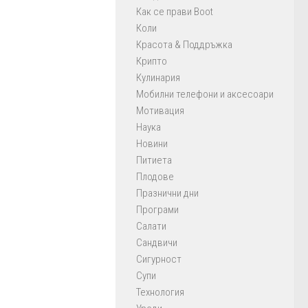
Как се прави Boot
Коли
Красота & Поддръжка
Крипто
Кулинария
Мобилни телефони и аксесоари
Мотивация
Наука
Новини
Питиета
Плодове
Празнични дни
Програми
Салати
Сандвичи
Сигурност
Супи
Технология