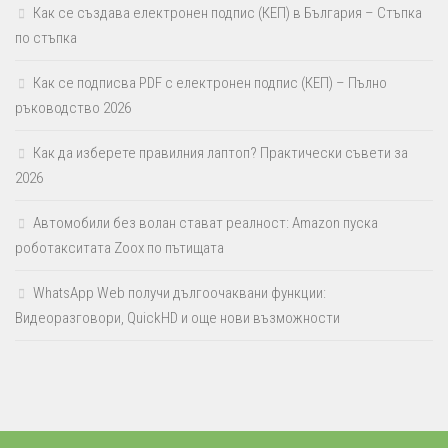
Как се създава електронен подпис (КЕП) в България – Стъпка
по стъпка
Как се подписва PDF с електронен подпис (КЕП) – Пълно
ръководство 2026
Как да изберете правилния лаптоп? Практически съвети за
2026
Автомобили без волан стават реалност: Amazon пуска
роботакситата Zoox по пътищата
WhatsApp Web получи дългоочаквани функции:
Видеоразговори, QuickHD и още нови възможности