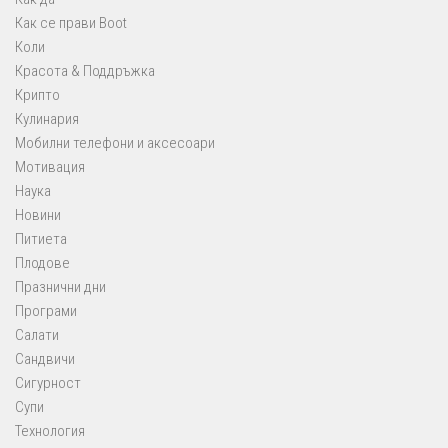
Как се прави Boot
Коли
Красота & Поддръжка
Крипто
Кулинария
Мобилни телефони и аксесоари
Мотивация
Наука
Новини
Питиета
Плодове
Празнични дни
Програми
Салати
Сандвичи
Сигурност
Супи
Технология