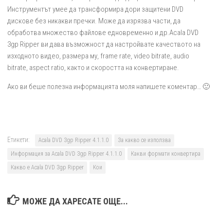
Инструментът умее да трансформира дори защитени DVD
дискове без никакви пречки. Може да изрязва части, да
обработва множество файлове едновременно и др.Acala DVD
3gp Ripper ви дава възможност да настройвате качеството на
изходното видео, размера му, frame rate, video bitrate, audio
bitrate, aspect ratio, както и скоростта на конвертиране.
Ако ви беше полезна информацията моля напишете коментар… 🙂
Етикети:
Acala DVD 3gp Ripper 4.1.1.0
За какво се използва
Информация за Acala DVD 3gp Ripper 4.1.1.0
Какви формати конвертира
Какво е Acala DVD 3gp Ripper
Кои
МОЖЕ ДА ХАРЕСАТЕ ОЩЕ...