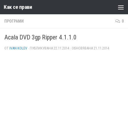
Как се прави
Към съдържанието
ПРОГРАМИ
0
Acala DVD 3gp Ripper 4.1.1.0
ОТ
IVAN KOLEV
· ПУБЛИКУВАНА
22.11.2014
· ОБНОВЯВАНА
21.11.2014