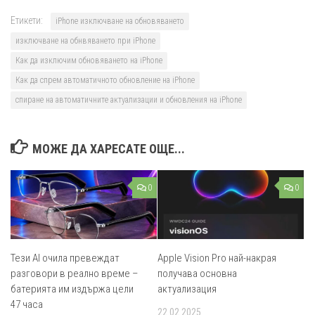
Етикети:
iPhone изключване на обновяването
изключване на обнвяването при iPhone
Как да изключим обновяването на iPhone
Как да спрем автоматичното обновление на iPhone
спиране на автоматичните актуализации и обновления на iPhone
МОЖЕ ДА ХАРЕСАТЕ ОЩЕ...
0
0
Тези AI очила превеждат
Apple Vision Pro най-накрая
разговори в реално време –
получава основна
батерията им издържа цели
актуализация
47 часа
22.02.2025