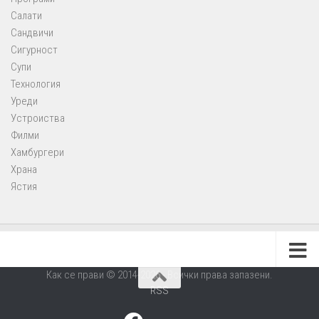
Салати
Сандвичи
Сигурност
Супи
Технология
Уреди
Устроиства
Филми
Хамбургери
Храна
Ястия
Как се прави © 2014-2026 - Всички права запазени.
RSS