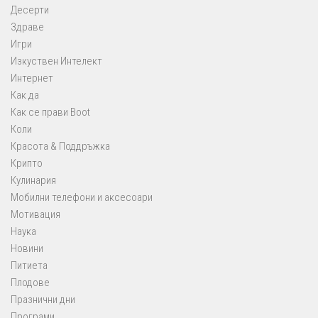
Десерти
Здраве
Игри
Изкуствен Интелект
Интернет
Как да
Как се прави Boot
Коли
Красота & Поддръжка
Крипто
Кулинария
Мобилни телефони и аксесоари
Мотивация
Наука
Новини
Питиета
Плодове
Празнични дни
Програми