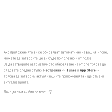
Ако приложенията ви се обновяват автоматично на вашия iPhone,
можете да затворите ще ви бъде по-полезно и от полза.
За да затворите автоматичното обновяване на iPhone трябва да
следвате следни стъпки
Настройки
->
iTunes
и
App Store
->
трябва да затворим актуализациите приложенията и ще отмени
актуализацията.
Дано да съм ви бил полезе… 🙂