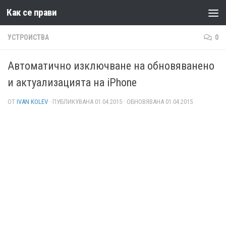
Как се прави
Към съдържанието
УСТРОИСТВА
0
Автоматично изключване на обновяванено
и актуализацията на iPhone
ОТ
IVAN KOLEV
· ПУБЛИКУВАНА
01.04.2015
· ОБНОВЯВАНА
01.04.2015