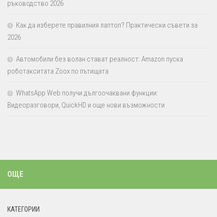
ръководство 2026
Как да изберете правилния лаптоп? Практически съвети за
2026
Автомобили без волан стават реалност: Amazon пуска
роботакситата Zoox по пътищата
WhatsApp Web получи дългоочаквани функции:
Видеоразговори, QuickHD и още нови възможности
ОЩЕ
КАТЕГОРИИ