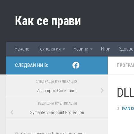
Към съдържанието
Как се прави
Начало
Технология
Новини
Игри
Здраве
СЛЕДВАЙ НИ В:
ПРОГРА
СЛЕДВАЩА ПУБЛИКАЦИЯ
DLL
Ashampoo Core Tuner
ПРЕДИШНА ПУБЛИКАЦИЯ
ОТ
IVAN K
Symantec Endpoint Protection
Как се подписва PDF с електронен