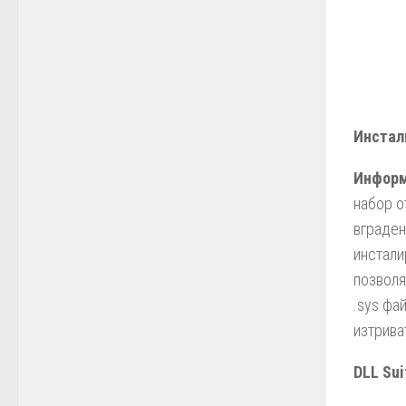
Инстали
Информ
набор о
вграден
инстали
позволя
.sys фа
изтрива
DLL Sui