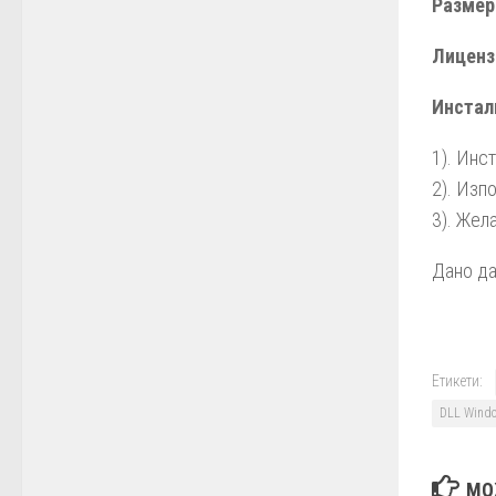
Размер 
Лиценз 
Инстали
1). Инс
2). Изп
3). Жел
Дано да
Етикети:
DLL Wind
МО