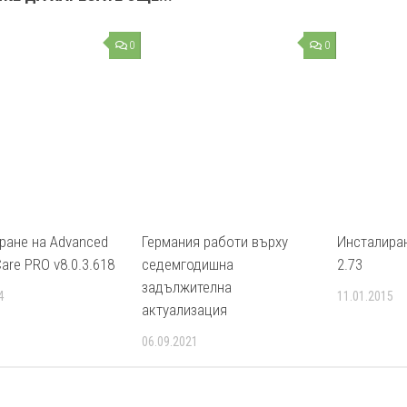
0
0
ране на Advanced
Германия работи върху
Инсталиран
are PRO v8.0.3.618
седемгодишна
2.73
задължителна
4
11.01.2015
актуализация
06.09.2021