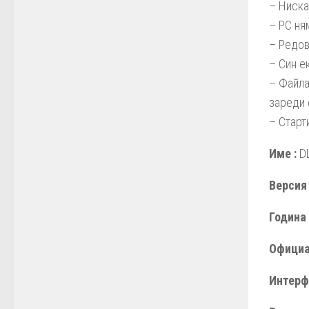
– Ниска
– PC ня
– Редов
– Син е
– Файла 
зареди ф
– Старт
Име :
DL
Версия 
Година 
Официа
Интерф