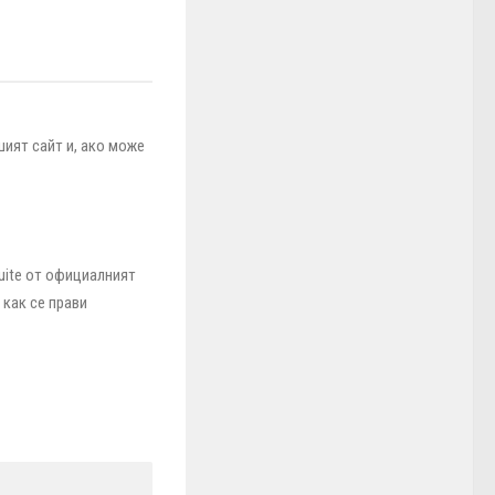
ият сайт и, ако може
uite от официалният
как се прави