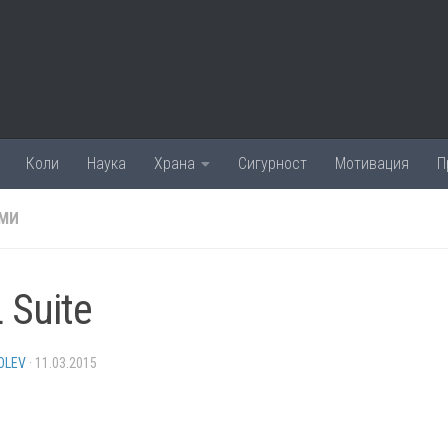
Коли
Наука
Храна
Сигурност
Мотивация
П
МИ
 Suite
OLEV
·
11.03.2015