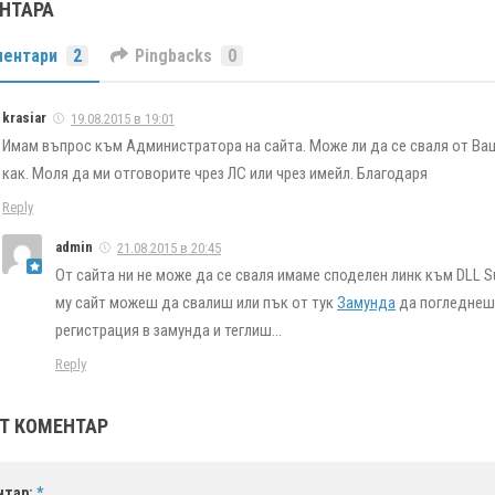
ЕНТАРА
ентари
2
Pingbacks
0
krasiar
19.08.2015 в 19:01
Имам въпрос към Администратора на сайта. Може ли да се сваля от Ваш
как. Моля да ми отговорите чрез ЛС или чрез имейл. Благодаря
Reply
admin
21.08.2015 в 20:45
От сайта ни не може да се сваля имаме споделен линк към DLL S
му сайт можеш да свалиш или пък от тук
Замунда
да погледнеш 
регистрация в замунда и теглиш…
Reply
Т КОМЕНТАР
нтар:
*