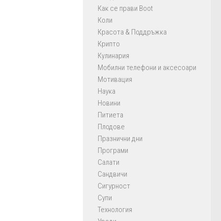
Как се прави Boot
Коли
Красота & Поддръжка
Крипто
Кулинария
Мобилни телефони и аксесоари
Мотивация
Наука
Новини
Питиета
Плодове
Празнични дни
Програми
Салати
Сандвичи
Сигурност
Супи
Технология