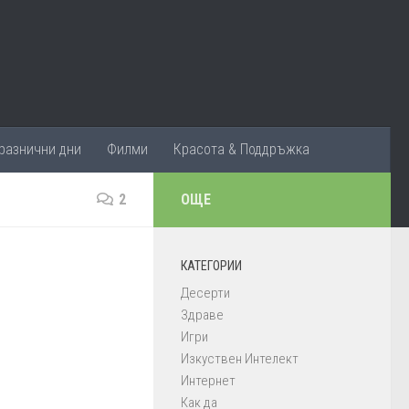
разнични дни
Филми
Красота & Поддръжка
2
ОЩЕ
КАТЕГОРИИ
Десерти
Здраве
Игри
Изкуствен Интелект
Интернет
Как да