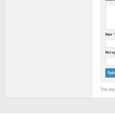
Име
*
Интер
This sit