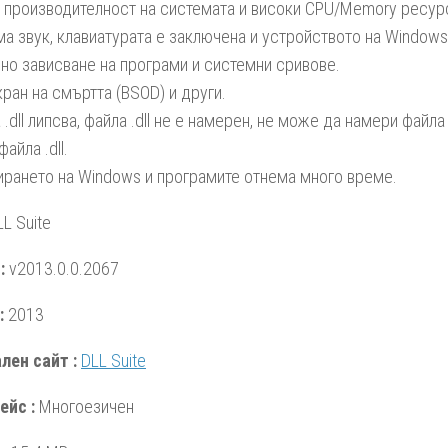
 производителност на системата и високи CPU/Memory ресур
ма звук, клавиатурата e заключена и устройството на Windows
но зависване на програми и системни сривове.
кран на смъртта (BSOD) и други.
.dll липсва, файла .dll не е намерен, не може да намери файла 
айла .dll.
ирането на Windows и програмите отнема много време.
L Suite
:
v2013.0.0.2067
:
2013
лен сайт :
DLL Suite
ейс :
Многоезичен