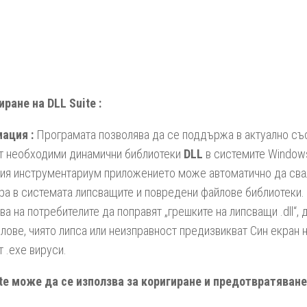
ране на DLL Suite :
ация :
Програмата позволява да се поддържа в актуално съ
т необходими динамични библиотеки
DLL
в системите Windows
ия инструментариум приложението може автоматично да свал
ра в системата липсващите и повредени файлове библиотеки.
ва на потребителите да поправят „грешките на липсващи .dll“,
йлове, чиято липса или неизправност предизвикват Син екран н
т .ехе вируси.
te може да се използва за коригиране и предотвратяване 