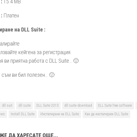
:
15.4 MB
:
Платен
ране на DLL Suite :
талирайте
олзвайте кейгена за регистрация.
ая ви приятна работа с DLL Suite… 🙂
 съм ви бил полезен… 🙂
dll suit
dll suite
DLL Suite 2013
dll suite download
DLL Suite free software
ows
Install DLL Suite
Инсталиране на DLL Suite
Как да инсталирам DLL Suite
ЖЕ ДА ХАРЕСАТЕ ОЩЕ...