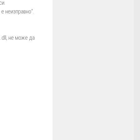
си.
 е неизправно“.
.dll, не може да