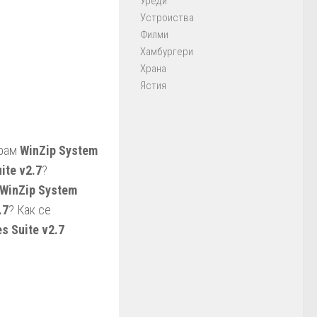
Уреди
Устроиства
Филми
Хамбургери
Храна
Ястия
ирам
WinZip System
ite v2.7
?
WinZip System
.7
? Как се
es Suite v2.7