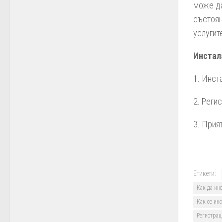
може да
състоян
услугит
Инстал
1. Инст
2. Реги
3. Прия
Етикети:
Как да инс
Как се инс
Регистраци