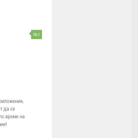
0
риложения,
т да се
по време на
ие!