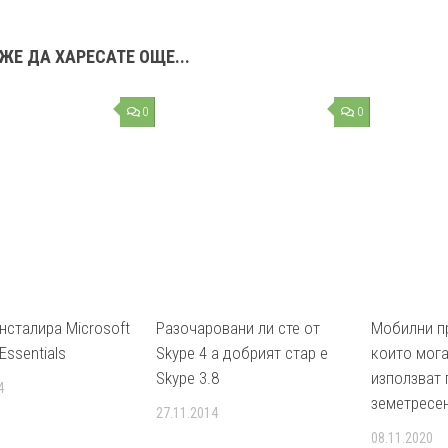
ЖЕ ДА ХАРЕСАТЕ ОЩЕ...
0
0
нсталира Microsoft
Разочаровани ли сте от
Мобилни п
 Essentials
Skype 4 а добрият стар е
които мога
Skype 3.8
използват 
4
земетресен
27.11.2014
08.11.2020