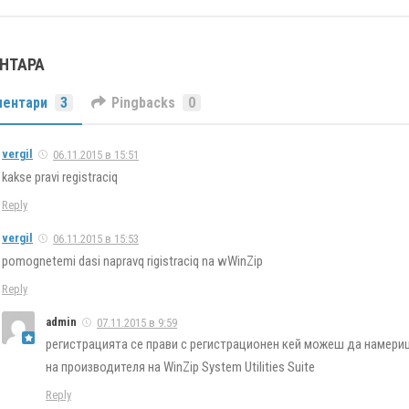
ЕНТАРА
ентари
3
Pingbacks
0
vergil
06.11.2015 в 15:51
kakse pravi registraciq
Reply
vergil
06.11.2015 в 15:53
pomognetemi dasi napravq rigistraciq na wWinZip
Reply
admin
07.11.2015 в 9:59
регистрацията се прави с регистрационен кей можеш да намери
на производителя на WinZip System Utilities Suite
Reply