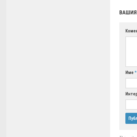
ВАШИЯ
Коме
Име
*
Интер