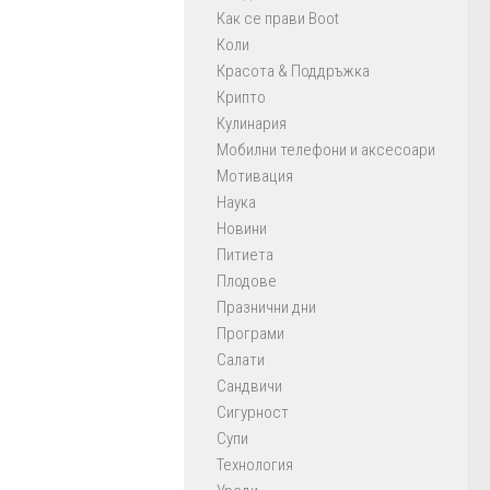
Как се прави Boot
Коли
Красота & Поддръжка
Крипто
Кулинария
Мобилни телефони и аксесоари
Мотивация
Наука
Новини
Питиета
Плодове
Празнични дни
Програми
Салати
Сандвичи
Сигурност
Супи
Технология