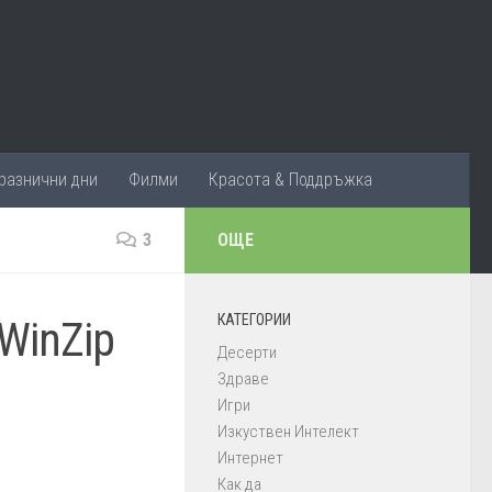
разнични дни
Филми
Красота & Поддръжка
3
ОЩЕ
КАТЕГОРИИ
WinZip
Десерти
Здраве
Игри
Изкуствен Интелект
Интернет
Как да