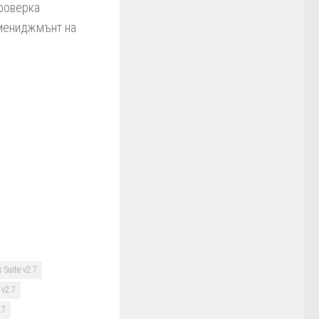
проверка
 мениджмънт на
 Suite v2.7
 v2.7
.7