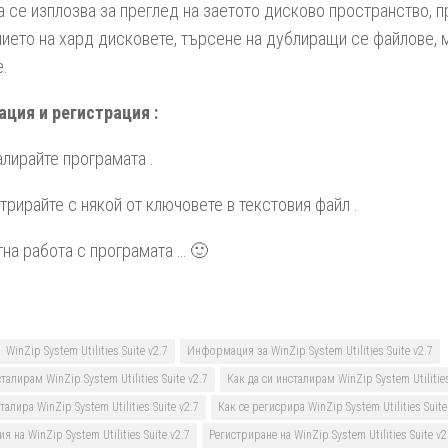
 се изплозва за преглед на заетото дисково пространство, 
ието на хард дисковете, търсене на дублиращи се файлове,
е.
ация и регистрация :
алирайте програмата .
стрирайте с някой от ключовете в текстовия файл .
тна работа с програмата … 🙂
WinZip System Utilities Suite v2.7
Информация за WinZip System Utilities Suite v2.7
талирам WinZip System Utilities Suite v2.7
Как да си инсталирам WinZip System Utilities
талира WinZip System Utilities Suite v2.7
Как се регисрира WinZip System Utilities Suite
я на WinZip System Utilities Suite v2.7
Регистриране на WinZip System Utilities Suite v2