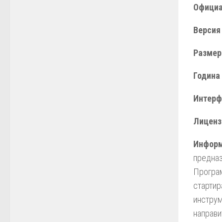
Официа
Версия 
Размер
Година 
Интерф
Лиценз
Информ
предназ
Програм
стартир
инструм
направи