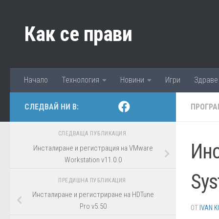
Към съдържанието
Как се прави
Начало
Технология
Новини
Игри
Здраве
СЛЕДВАЙ НИ В:
ПРОГРА
СЛЕДВАЩА ПУБЛИКАЦИЯ
Инс
Инсталиране и регистрация на VMware
Workstation v11.0.0
Sys
ПРЕДИШНА ПУБЛИКАЦИЯ
Инсталиране и регистриране на HDTune
Pro v5.50
ОТ
IVAN K