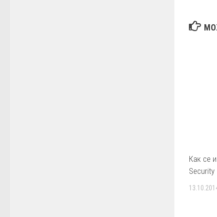
МО
Как се и
Security
13.10.201