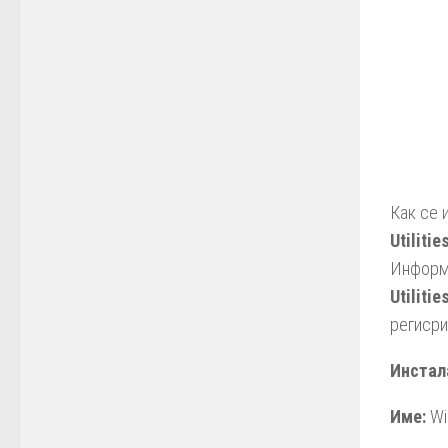
Как се 
Utilitie
Информ
Utilitie
региср
Инстала
Име:
Win