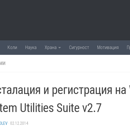
Коли
Наука
Храна
Сигурност
Мотивация
П
МИ
талация и регистрация на 
tem Utilities Suite v2.7
OLEV
·
02.12.2014