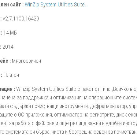
лен сайт :
WinZip System Utilities Suite
:
v2.7.1100.16429
 :
14 МБ
:
2014
ейс :
Многоезичен
 :
Платен
ация :
WinZip System Utilities Suite е пакет от типа „Всичко в е
начена за поддръжка и оптимизация на операционните систе
ата съдържа почистващи инструменти, дефрагментатор, упр
ащите с ОС приложения, оптимизатор на регистрите, диск екс
ент за работа с файлове и още редица важни и удобни инстр
те системата си бърза, чиста и безгрешна освен за почистван