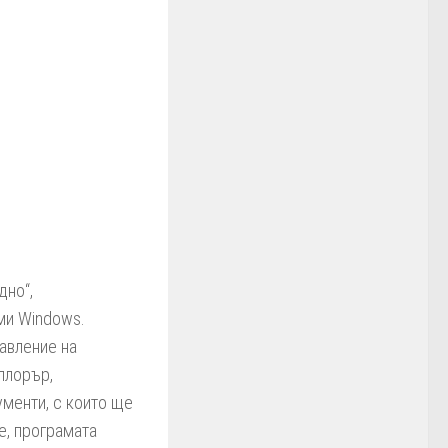
дно“,
ми Windows.
авление на
плорър,
ументи, с които ще
е, програмата