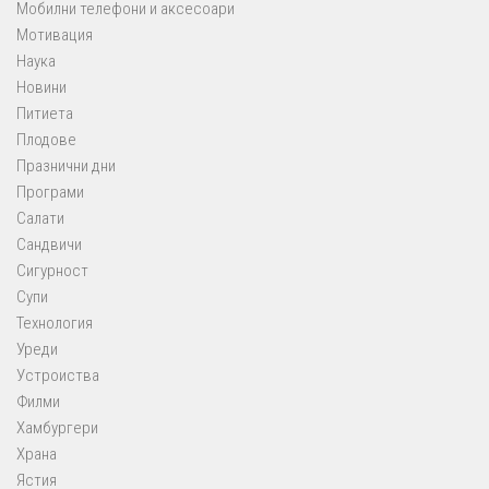
Мобилни телефони и аксесоари
Мотивация
Наука
Новини
Питиета
Плодове
Празнични дни
Програми
Салати
Сандвичи
Сигурност
Супи
Технология
Уреди
Устроиства
Филми
Хамбургери
Храна
Ястия