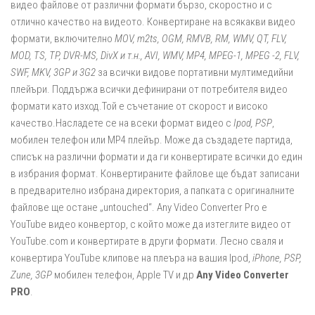
видео файлове от различни формати бързо, скоростно и с
отлично качество на видеото. Конвертиране на всякакви видео
формати, включително
MOV, m2ts, OGM, RMVB, RM, WMV, QT, FLV,
MOD, TS, TP, DVR-MS, DivX и т.н., AVI, WMV, MP4, MPEG-1, MPEG -2, FLV,
SWF, MKV, 3GP и 3G2
за всички видове портативни мултимедийни
плейъри. Поддържа всички дефинирани от потребителя видео
формати като изход.Той е съчетание от скорост и високо
качество.Насладете се на всеки формат видео с
Ipod, PSP
,
мобилен телефон или MP4 плейър. Може да създадете партида,
списък на различни формати и да ги конвертирате всички до един
в избрания формат. Конвертираните файлове ще бъдат записани
в предварително избрана директория, а папката с оригиналните
файлове ще остане „untouched“. Any Video Converter Pro е
YouTube видео конвертор, с който може да изтеглите видео от
YouTube.com и конвертирате в други формати. Лесно сваля и
конвертира YouTube клипове на плеъра на вашия Ipod,
iPhone, PSP,
Zune, 3GP
мобилен телефон, Apple TV и др
Any Video Converter
PRO
.