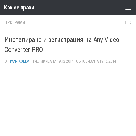
Как се прави
Към съдържанието
ПРОГРАМИ
0
Инсталиране и регистрация на Any Video
Converter PRO
ОТ
IVAN KOLEV
· ПУБЛИКУВАНА
19.12.2014
· ОБНОВЯВАНА
19.12.2014