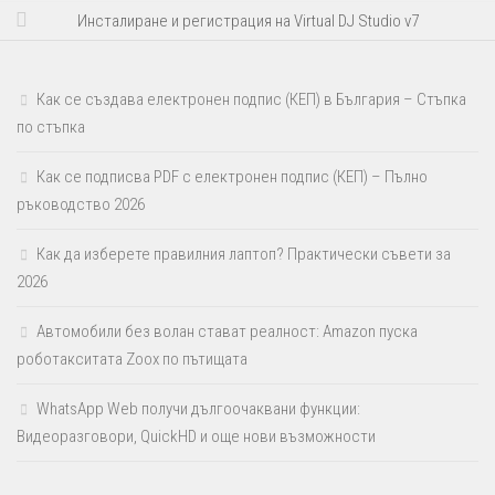
Инсталиране и регистрация на Virtual DJ Studio v7
Как се създава електронен подпис (КЕП) в България – Стъпка
по стъпка
Как се подписва PDF с електронен подпис (КЕП) – Пълно
ръководство 2026
Как да изберете правилния лаптоп? Практически съвети за
2026
Автомобили без волан стават реалност: Amazon пуска
роботакситата Zoox по пътищата
WhatsApp Web получи дългоочаквани функции:
Видеоразговори, QuickHD и още нови възможности