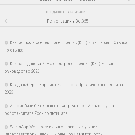
ПРЕДИШНА ПУБЛИКАЦИЯ
Регистрация в Bet365
Как се създава електронен подпис (КЕП) в България – Стъпка
по стъпка
Как се подписва PDF с електронен подпис (КЕП) – Пълно
ръководство 2026
Как да изберете правилния лаптоп? Практически съвети за
2026
Автомобили без волан стават реалност: Amazon пуска
роботакситата Zoox по пътищата
WhatsApp Web получи дългоочаквани функции:
Видеоразговори, QuickHD и още нови възможности