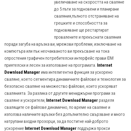
увеличаване на скоростта на сваляне
до 5 пъти за подновени и планирани
сваляния,пълното отстраняване на
грешките и способността за
подновяване ще рестартират
провалените и прекъснати сваляния
поради загуба на връзка ви, мрежови проблеми, изключване на
компютъра или пък неочакваното ви прекъсване на тока
опростения графичен потребителски интерфейс прави IDM
приятелски и лесен за използване на програмата.
Internet
Download Manager
има интелигентна функция за ускорено
сваляне, което сегментира динамичните файлове и технология за
безопасно сваляне на множество файлове, които ускоряват
свалянията. За разлика от другите мениджърни програми за
сваляне и ускорители,
Internet Download Manager
разделя
свалящите се файлове динамично, по време на сваляне и
използва наличните връзки без допълнително свързване и много
натрупани входни прозорци, за да постигне най-доброто
ускорение
Internet Download Manager
поддържа прокси