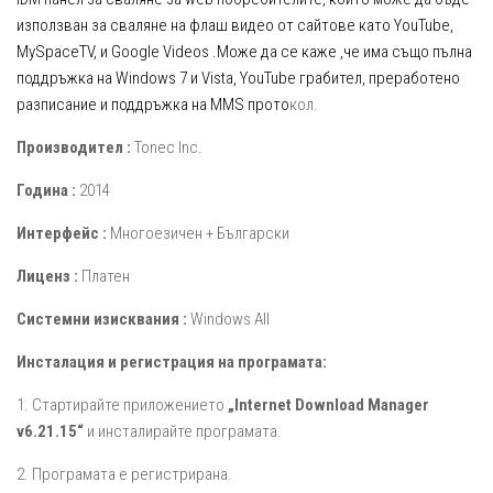
използван за сваляне на флаш видео от сайтове като YouTube,
MySpaceTV, и Google Videos .Може да се каже ,че има също пълна
поддръжка на Windows 7 и Vista, YouTube грабител, преработено
разписание и поддръжка на MMS прото
кол.
Производител :
Tonec Inc.
Година :
2014
Интерфейс :
Многоезичен + Български
Лиценз :
Платен
Системни изисквания :
Windows All
Инсталация и регистрация на програмата:
1. Стартирайте приложението
„Internet Download Manager
v6.21.15“
и инсталирайте програмата.
2. Програмата е регистрирана.