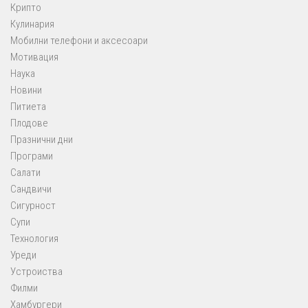
Крипто
Кулинария
Мобилни телефони и аксесоари
Мотивация
Наука
Новини
Питиета
Плодове
Празнични дни
Програми
Салати
Сандвичи
Сигурност
Супи
Технология
Уреди
Устроиства
Филми
Хамбургери