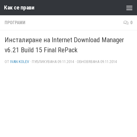
Как се прави
Към съдържанието
ПРОГРАМИ
0
Инсталиране на Internet Download Manager
v6.21 Build 15 Final RePack
ОТ
IVAN KOLEV
· ПУБЛИКУВАНА
09.11.2014
· ОБНОВЯВАНА
09.11.2014