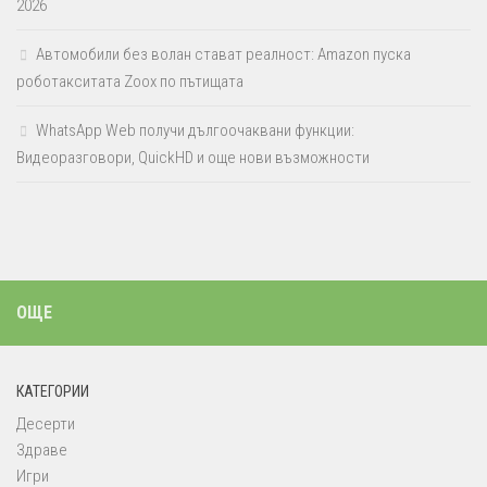
2026
Автомобили без волан стават реалност: Amazon пуска
роботакситата Zoox по пътищата
WhatsApp Web получи дългоочаквани функции:
Видеоразговори, QuickHD и още нови възможности
ОЩЕ
КАТЕГОРИИ
Десерти
Здраве
Игри