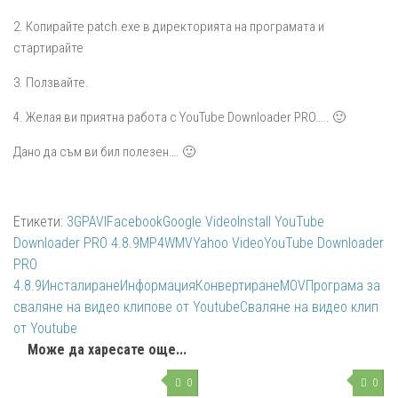
2. Копирайте patch.ехе в директорията на програмата и
стартирайте
3. Ползвайте.
4. Желая ви приятна работа с YouTube Downloader PRO….. 🙂
Дано да съм ви бил полезен…. 🙂
Етикети:
3GP
AVI
Facebook
Google Video
Install YouTube
Downloader PRO 4.8.9
MP4
WMV
Yahoo Video
YouTube Downloader
PRO
4.8.9
Инсталиране
Информация
Конвертиране
МОV
Програма за
сваляне на видео клипове от Youtube
Сваляне на видео клип
от Youtube
Може да харесате още...
0
0