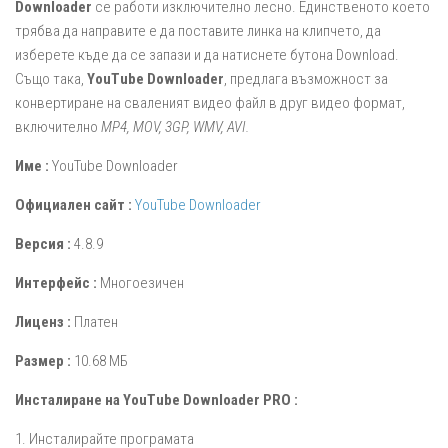
Downloader
се работи изключително лесно. Единственото което
трябва да направите е да поставите линка на клипчето, да
изберете къде да се запази и да натиснете бутона Download.
Също така,
YouTube Downloader
, предлага възможност за
конвертиране на сваленият видео файл в друг видео формат,
включително
MP4, МОV, 3GP, WMV, AVI.
Име :
YouTube Downloader
Официален сайт :
YouTube Downloader
Версия :
4.8.9
Интерфейс :
Многоезичен
Лиценз :
Платен
Размер :
10.68 МБ
Инсталиране на YouTube Downloader PRO :
1. Инсталирайте програмата