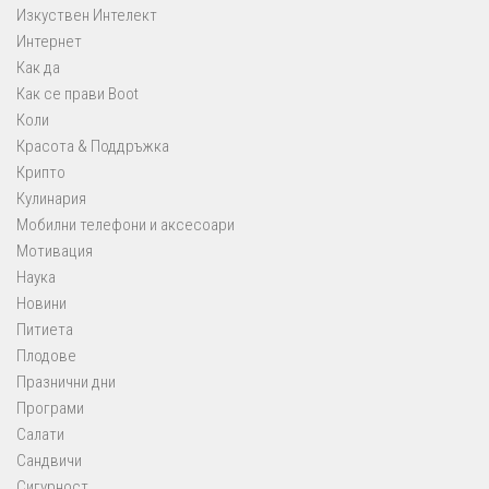
Изкуствен Интелект
Интернет
Как да
Как се прави Boot
Коли
Красота & Поддръжка
Крипто
Кулинария
Мобилни телефони и аксесоари
Мотивация
Наука
Новини
Питиета
Плодове
Празнични дни
Програми
Салати
Сандвичи
Сигурност