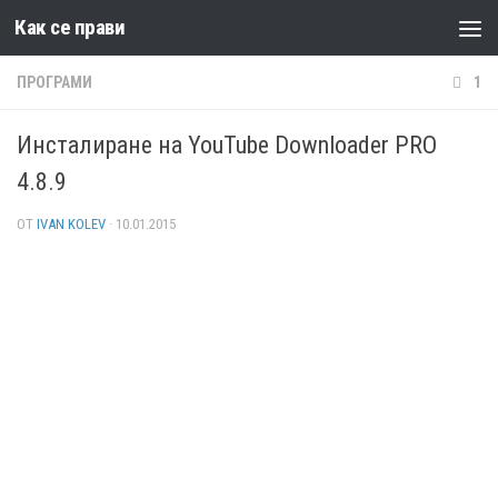
Как се прави
Към съдържанието
ПРОГРАМИ
1
Инсталиране на YouTube Downloader PRO
4.8.9
ОТ
IVAN KOLEV
·
10.01.2015