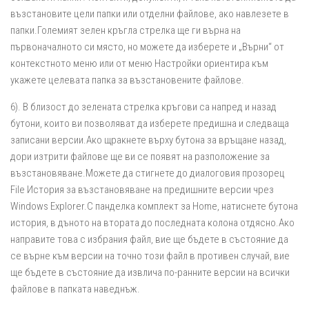
възстановите цели папки или отделни файлове, ако навлезете в
папки.Големият зелен кръгла стрелка ще ги върна на
първоначалното си място, но можете да изберете и „Върни“ от
контекстното меню или от меню Настройки ориентира към
укажете целевата папка за възстановените файлове.
6). В близост до зелената стрелка кръгови са напред и назад
бутони, които ви позволяват да изберете предишна и следваща
записани версии.Ако щракнете върху бутона за връщане назад,
дори изтрити файлове ще ви се появят на разположение за
възстановяване.Можете да стигнете до диалоговия прозорец
File История за възстановяване на предишните версии чрез
Windows Explorer.С панделка комплект за Home, натиснете бутона
история, в дъното на втората до последната колона отдясно.Ако
направите това с избрания файл, вие ще бъдете в състояние да
се върне към версии на точно този файл в противен случай, вие
ще бъдете в състояние да извлича по-ранните версии на всички
файлове в папката наведнъж.