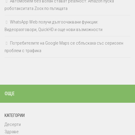
Автомобили без волан стават реалност: Amazon пуска
роботакситата Zoox по пътищата
WhatsApp Web получи дългоочаквани функции:
Видеоразговори, QuickHD и още нови възможности
Потребителите на Google Maps се сблъскаха със сериозен
проблем с трафика
ОЩЕ
КАТЕГОРИИ
Десерти
Здраве