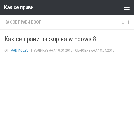
Как се прави
Към съдържанието
КАК СЕ ПРАВИ BOOT
1
Kак се прави backup на windows 8
ОТ
IVAN KOLEV
· ПУБЛИКУВАНА
19.04.2015
· ОБНОВЯВАНА
18.04.2015