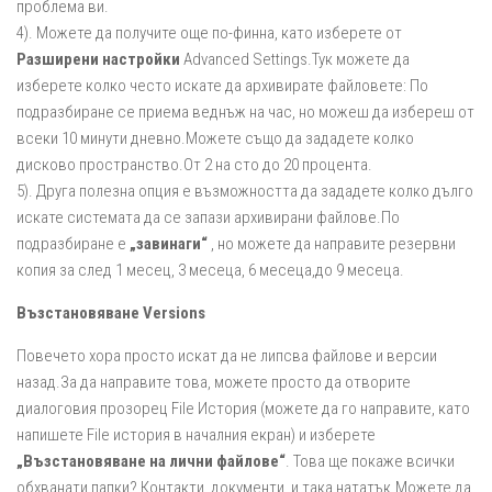
проблема ви.
4). Можете да получите още по-финна, като изберете от
Разширени настройки
Advanced Settings.Тук можете да
изберете колко често искате да архивирате файловете: По
подразбиране се приема веднъж на час, но можеш да избереш от
всеки 10 минути дневно.Можете също да зададете колко
дисково пространство.От 2 на сто до 20 процента.
5). Друга полезна опция е възможността да зададете колко дълго
искате системата да се запази архивирани файлове.По
подразбиране е
„завинаги“
, но можете да направите резервни
копия за след 1 месец, 3 месеца, 6 месеца,до 9 месеца.
Възстановяване Versions
Повечето хора просто искат да не липсва файлове и версии
назад.За да направите това, можете просто да отворите
диалоговия прозорец File История (можете да го направите, като
напишете File история в началния екран) и изберете
„Възстановяване на лични файлове“
. Това ще покаже всички
обхванати папки? Контакти, документи, и така нататък.Можете да