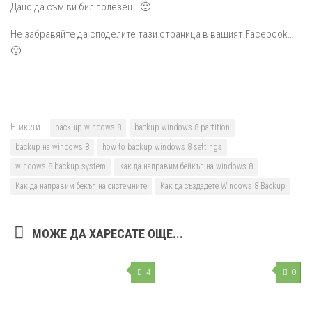
Дано да съм ви бил полезен… 🙂
Не забравяйте да споделите тази страница в вашият Facebook…
🙂
Етикети:
back up windows 8
backup windows 8 partition
backup на windows 8
how to backup windows 8 settings
windows 8 backup system
Как да направим бейкъп на windows 8
Как да направим бекъп на системните
Как да създадете Windows 8 Backup
МОЖЕ ДА ХАРЕСАТЕ ОЩЕ...
4
0