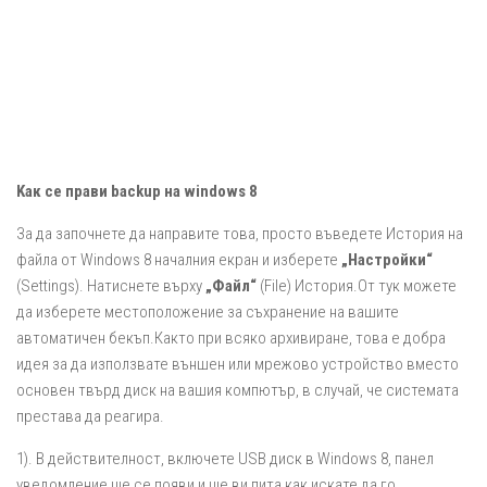
Kак се прави backup на windows 8
За да започнете да направите това, просто въведете История на
файла от Windows 8 началния екран и изберете
„Настройки“
(Settings). Натиснете върху
„Файл“
(File) История.От тук можете
да изберете местоположение за съхранение на вашите
автоматичен бекъп.Както при всяко архивиране, това е добра
идея за да използвате външен или мрежово устройство вместо
основен твърд диск на вашия компютър, в случай, че системата
престава да реагира.
1). В действителност, включете USB диск в Windows 8, панел
уведомление ще се появи и ще ви пита как искате да го