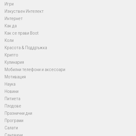
Игри
Изкуствен Интелект
Интернет
Как да
Как се прави Boot
Коли
Красота & Поддръжка
Крипто
Кулинария
Мобилни телефони и аксесоари
Мотивация
Наука
Новини
Питиета
Плодове
Празнични дни
Програми
Салати
Сандвичи