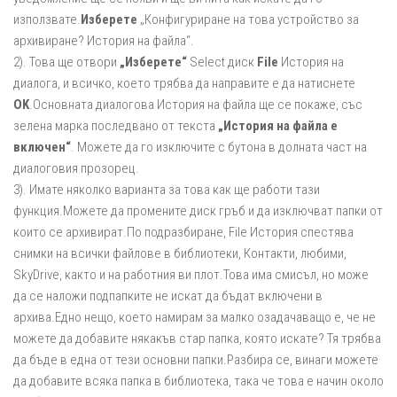
използвате.
Изберете
„Конфигуриране на това устройство за
архивиране? История на файла“.
2). Това ще отвори
„Изберете“
Select диск
File
История на
диалога, и всичко, което трябва да направите е да натиснете
OK
.Основната диалоговa История на файла ще се покаже, със
зелена марка последвано от текста
„История на файла е
включен“
. Можете да го изключите с бутона в долната част на
диалоговия прозорец.
3). Имате няколко варианта за това как ще работи тази
функция.Можете да промените диск гръб и да изключват папки от
които се архивират.По подразбиране, File История спестява
снимки на всички файлове в библиотеки, Контакти, любими,
SkyDrive, както и на работния ви плот.Това има смисъл, но може
да се наложи подпапките не искат да бъдат включени в
архива.Едно нещо, което намирам за малко озадачаващо е, че не
можете да добавите някакъв стар папка, която искате? Тя трябва
да бъде в една от тези основни папки.Разбира се, винаги можете
да добавите всяка папка в библиотека, така че това е начин около