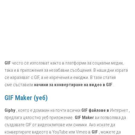
GIF
често се използват както в платформи за социални медии,
така и в приложения за незабавни съобщения. В наши дни хората
се изразяват с GIF, а не изречения и емоджи. В тази статия
сме съставили
начини за
конвертиране на видео в GIF
.
GIF Maker (уеб)
Giphy
, която е домакин на почти всички
GIF файлове в
Интернет ,
предлага цялостно уеб приложение.
GIF Maker
ви позволява да
създавате GIF от видеоклипове или снимки. Ако искате да
конвертирате видеото в YouTube или Vimeo в
GIF
, можете да