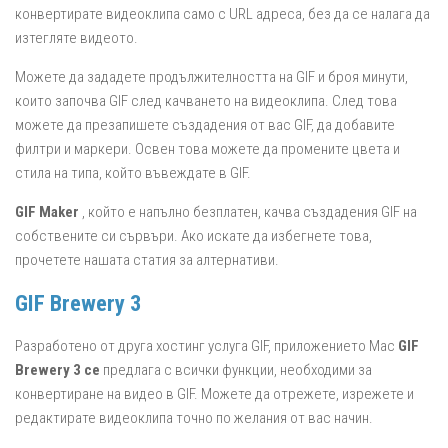
конвертирате видеоклипа само с URL адреса, без да се налага да
изтегляте видеото.
Можете да зададете продължителността на GIF и броя минути,
които започва GIF след качването на видеоклипа. След това
можете да презапишете създадения от вас GIF, да добавите
филтри и маркери. Освен това можете да промените цвета и
стила на типа, който въвеждате в GIF.
GIF Maker
, който е напълно безплатен, качва създадения GIF на
собствените си сървъри. Ако искате да избегнете това,
прочетете нашата статия за алтернативи.
GIF
Brewery
3
Разработено от друга хостинг услуга GIF, приложението Mac
GIF
Brewery 3 се
предлага с всички функции, необходими за
конвертиране на видео в GIF. Можете да отрежете, изрежете и
редактирате видеоклипа точно по желания от вас начин.