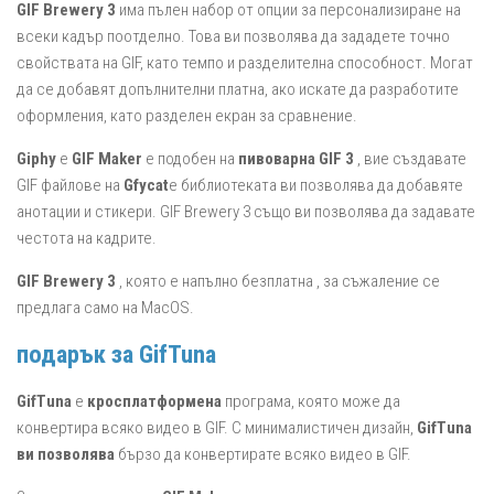
GIF Brewery 3
има пълен набор от опции за персонализиране на
всеки кадър поотделно. Това ви позволява да зададете точно
свойствата на GIF, като темпо и разделителна способност. Могат
да се добавят допълнителни платна, ако искате да разработите
оформления, като разделен екран за сравнение.
Giphy
е
GIF Maker
е подобен на
пивоварна GIF 3
, вие създавате
GIF файлове на
Gfycat
е библиотеката ви позволява да добавяте
анотации и стикери. GIF Brewery 3 също ви позволява да задавате
честота на кадрите.
GIF Brewery 3
, която е напълно безплатна , за съжаление се
предлага само на MacOS.
подарък за
GifTuna
GifTuna
е
кросплатформена
програма, която може да
конвертира всяко видео в GIF. С минималистичен дизайн,
GifTuna
ви позволява
бързо да конвертирате всяко видео в GIF.