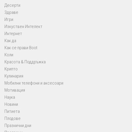
Десерти
Здраве
Игри
Изкуствен Интелект
Интернет
Как да
Как се прави Boot
Коли
Красота & Поддръжка
Крипто
Кулинария
Мобилни телефони и аксесоари
Мотивация
Наука
Новини
Питиета
Плодове
Празнични дни