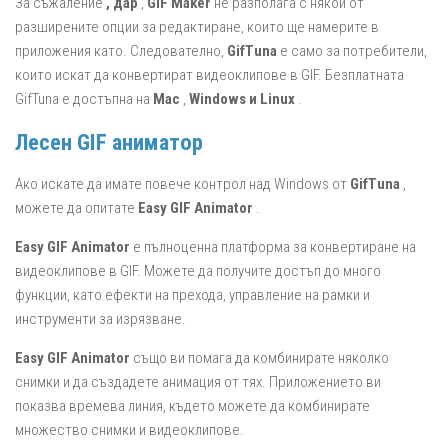
За съжаление
, дар
,
GIF Maker
не разполага с някои от
разширените опции за редактиране, които ще намерите в
приложения като. Следователно,
GifTuna
е само за потребители,
които искат да конвертират видеоклипове в GIF. Безплатната
GifTuna е достъпна на
Mac
,
Windows и Linux
.
Лесен GIF аниматор
Ако искате да имате повече контрол над Windows от
GifTuna
,
можете да опитате
Easy GIF Animator
.
Easy GIF Animator
е пълноценна платформа за конвертиране на
видеоклипове в GIF. Можете да получите достъп до много
функции, като ефекти на прехода, управление на рамки и
инструменти за изрязване.
Easy GIF Animator
също ви помага да комбинирате няколко
снимки и да създадете анимация от тях. Приложението ви
показва времева линия, където можете да комбинирате
множество снимки и видеоклипове.