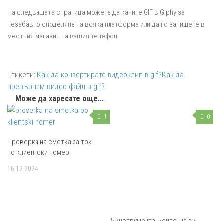
На следващата страница можете да качите GIF в Giphy за
незабавно споделяне на всяка платформа или да го запишете в
местния магазин на вашия телефон.
Етикети:
Как да конвертирате видеоклип в gif?
Как да
превърнем видео файл в gif?
Може да харесате още...
1
0
Проверка на сметка за ток
по клиентски номер
16.12.2024
5 инструмента, които ще ви