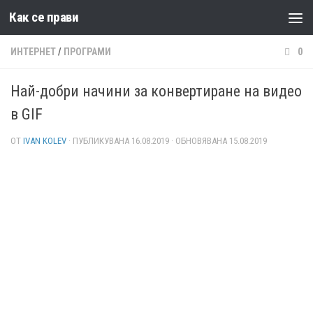
Как се прави
Към съдържанието
ИНТЕРНЕТ
/
ПРОГРАМИ
0
Най-добри начини за конвертиране на видео
в GIF
ОТ
IVAN KOLEV
· ПУБЛИКУВАНА
16.08.2019
· ОБНОВЯВАНА
15.08.2019