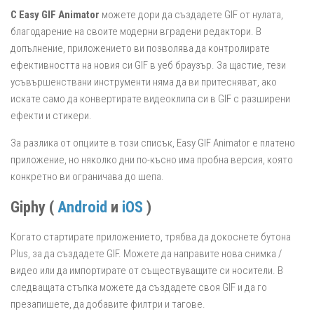
С Easy GIF Animator
можете дори да създадете GIF от нулата,
благодарение на своите модерни вградени редактори. В
допълнение, приложението ви позволява да контролирате
ефективността на новия си GIF в уеб браузър. За щастие, тези
усъвършенствани инструменти няма да ви притесняват, ако
искате само да конвертирате видеоклипа си в GIF с разширени
ефекти и стикери.
За разлика от опциите в този списък, Easy GIF Animator е платено
приложение, но няколко дни по-късно има пробна версия, която
конкретно ви ограничава до шепа.
Giphy (
Android
и
iOS
)
Когато стартирате приложението, трябва да докоснете бутона
Plus, за да създадете GIF. Можете да направите нова снимка /
видео или да импортирате от съществуващите си носители. В
следващата стъпка можете да създадете своя GIF и да го
презапишете, да добавите филтри и тагове.