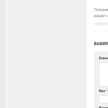
Полезни
вашият 
13.08.201
ВАШИЯ
Коме
Име
*
Интер