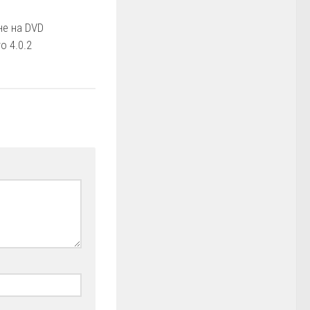
не на DVD
o 4.0.2