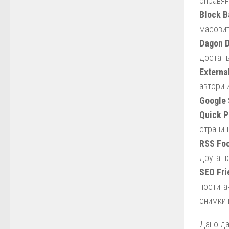
оправян
Block B
масовит
Dagon D
достатъ
Externa
автори 
Google
Quick P
страниц
RSS Foo
друга п
SEO Fri
постига
снимки 
Дано да