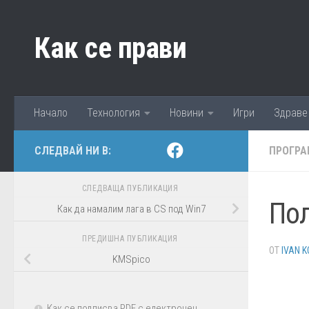
Към съдържанието
Как се прави
Начало
Технология
Новини
Игри
Здраве
СЛЕДВАЙ НИ В:
ПРОГРА
СЛЕДВАЩА ПУБЛИКАЦИЯ
Пол
Как да намалим лага в CS под Win7
ПРЕДИШНА ПУБЛИКАЦИЯ
ОТ
IVAN K
KMSpico
Как се подписва PDF с електронен