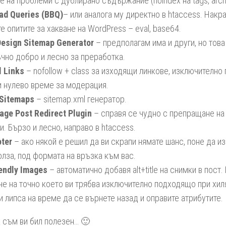
е на проблеми с дублирано съдържание (noindex на tags, archi
ad Queries (BBQ)
– или аналога му директно в htaccess. Накр
е опитите за хакване на WordPress – eval, base64.
esign Sitemap Generator
– предполагам има и други, но това
чно добро и лесно за преработка.
l Links
– nofollow + class за изходящи линкове, изключително
и нулево време за модерация.
 Sitemaps
– sitemap.xml генератор.
age Post Redirect Plugin
– справя се чудно с препращане на
и. Бързо и лесно, направо в htaccess.
ter
– ако някой е решил да ви скрапи нямате шанс, поне да из
олза, под формата на връзка към вас.
endly Images
– автоматично добавя alt+title на снимки в пост.
не на точно което ви трябва изключително подходящо при хи
и липса на време да се върнете назад и оправите атрибутите.
 съм ви бил полезен… 🙂