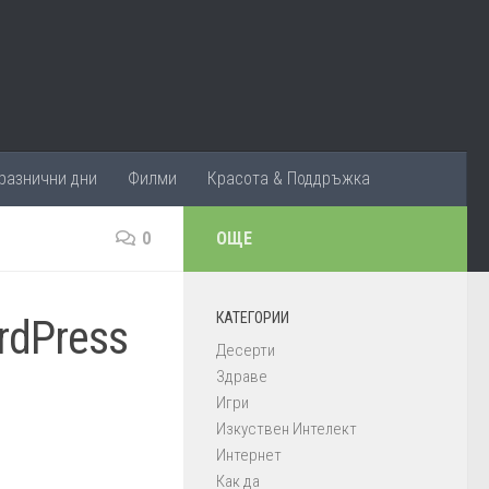
разнични дни
Филми
Красота & Поддръжка
0
ОЩЕ
КАТЕГОРИИ
rdPress
Десерти
Здраве
Игри
Изкуствен Интелект
Интернет
Как да