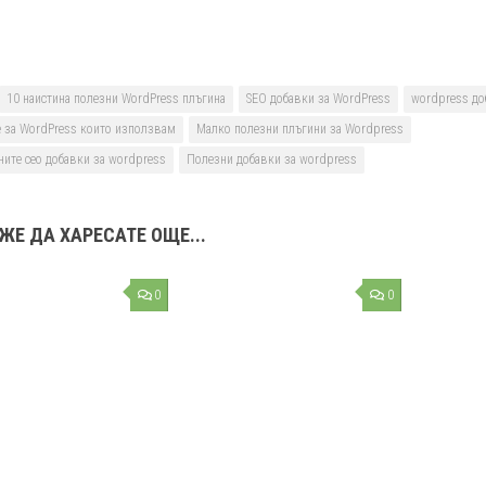
10 наистина полезни WordPress плъгина
SEO добавки за WordPress
wordpress до
 за WordPress които използвам
Малко полезни плъгини за Wordpress
ните сео добавки за wordpress
Полезни добавки за wordpress
ЖЕ ДА ХАРЕСАТЕ ОЩЕ...
0
0