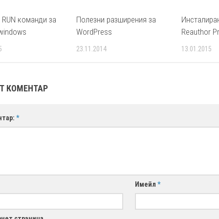
 RUN команди за
Полезни разширения за
Инсталира
windows
WordPress
Reauthor Pr
5
23.11.2014
13.01.2015
Т КОМЕНТАР
нтар:
*
Имейл
*
нет страница