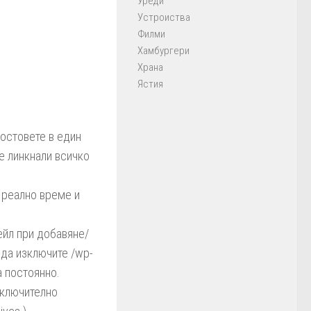
Уреди
Устроиства
Филми
Хамбургери
Храна
Ястия
постовете в един
те линкнали всичко
 реално време и
ейл при добавяне/
 да изключите /wp-
а постоянно.
включително