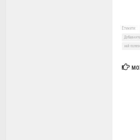
Етикети:
Добавките
най полез
МО