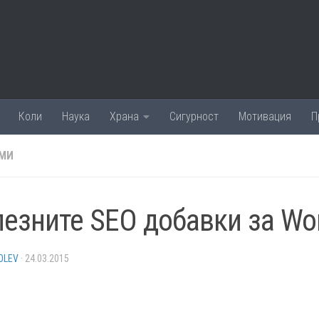
Коли
Наука
Храна
Сигурност
Мотивация
П
МИ
езните SEO добавки за Wo
OLEV
·
24.03.2015