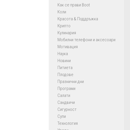
Как се прави Boot
Коли
Красота & Поддръжка
Крипто
Кулинария
Мобилни телефони и аксесоари
Мотивация
Наука
Новини
Питиета
Плодове
Празнични дни
Програми
Салати
Сандвичи
Сигурност
Супи
Технология