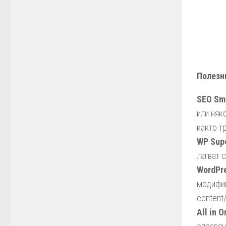
Полезн
SEO Sma
или няк
както т
WP Sup
лагват 
WordPre
модифик
content
All in 