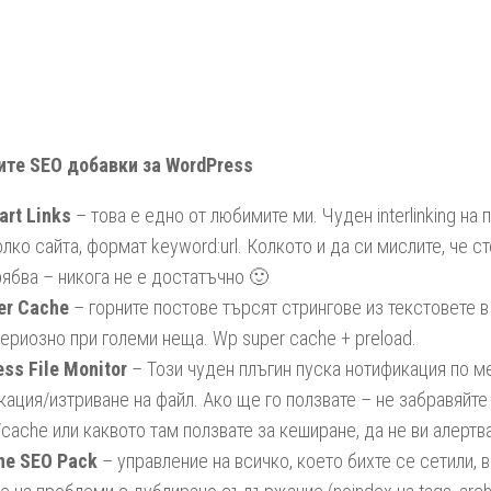
ите SEO добавки за WordPress
rt Links
– това е едно от любимите ми. Чуден interlinking на 
олко сайта, формат keyword:url. Колкото и да си мислите, че с
рябва – никога не е достатъчно 🙂
er Cache
– горните постове търсят стрингове из текстовете в
сериозно при големи неща. Wp super cache + preload.
ss File Monitor
– Този чуден плъгин пуска нотификация по м
ация/изтриване на файл. Ако ще го ползвате – не забравяйте
/cache или каквото там ползвате за кеширане, да не ви алертв
One SEO Pack
– управление на всичко, което бихте се сетили, 