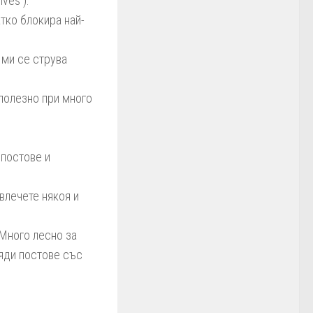
ves ).
атко блокира най-
 ми се струва
 полезно при много
 постове и
влечете някоя и
 Много лесно за
ляди постове със