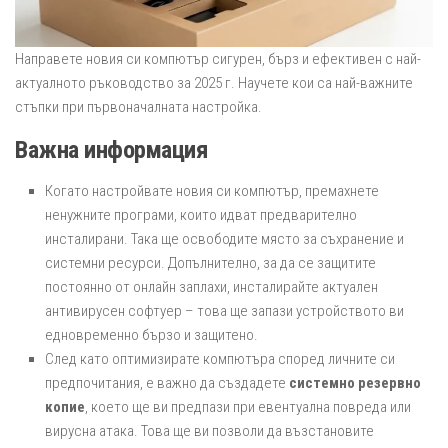
Направете новия си компютър сигурен, бърз и ефективен с най-
актуалното ръководство за 2025 г. Научете кои са най-важните
стъпки при първоначалната настройка.
Важна информация
Когато настройвате новия си компютър, премахнете
ненужните програми, които идват предварително
инсталирани. Така ще освободите място за съхранение и
системни ресурси. Допълнително, за да се защитите
постоянно от онлайн заплахи, инсталирайте актуален
антивирусен софтуер – това ще запази устройството ви
едновременно бързо и защитено.
След като оптимизирате компютъра според личните си
предпочитания, е важно да създадете
системно резервно
копие
, което ще ви предпази при евентуална повреда или
вирусна атака. Това ще ви позволи да възстановите