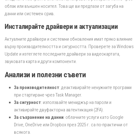
облак или външен носител. Това ще ви предпази от загуба на
данни или системен срив.
Инсталирайте драйвери и актуализации
Актуалните драйвери и системни обновления имат пряко влияние
върху производителността и сигурността. Проверете за Windows
Update и изтеглете последните драйвери за видеокартата,
звуковата карта и други компоненти.
Анализи и полезни съвети
За производителност
: деактивирайте ненужните програми
при стартиране чрез Task Manager.
За сигурност
: използвайте мениджър на пароли и
активирайте двуфакторна автентикация (2FA).
За съхранение на данни
: облачните услуги като Google
Drive, OneDrive или Dropbox през 2025 г. са по-практични от
всякога.