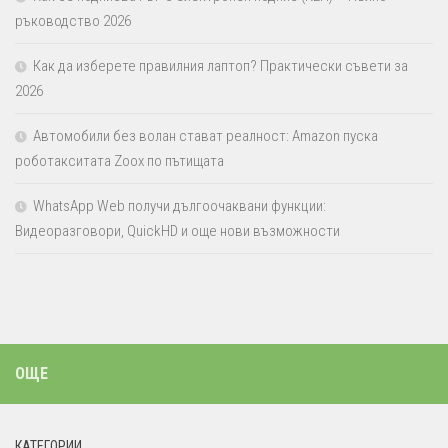
ръководство 2026
Как да изберете правилния лаптоп? Практически съвети за
2026
Автомобили без волан стават реалност: Amazon пуска
роботакситата Zoox по пътищата
WhatsApp Web получи дългоочаквани функции:
Видеоразговори, QuickHD и още нови възможности
ОЩЕ
КАТЕГОРИИ