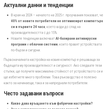
Актуални данни и тенденции
В края на 2024 – началото на 2025 г. проучвания показват, че
40% от новите потребители не оптимизират компютъра
си в първите 24 часа
, което води до спад на
производителността с до 15%.
Новите тенденции включват
AI-базирани антивирусни
програми
и
облачни системи
, които правят устройствата
по-бързи и сигурни.
Първоначалната настройка на новия компютър е решаваща за
бъдещата му производителност и сигурност. Ако следвате тези
стъпки, ще получите максимална стойност от устройството си и
ще избегнете много проблеми. Това ръководство е полезно
както за начинаещи, така и за напреднали потребители.
Често задавани въпроси
Какво дава връщането към фабрични настройки?