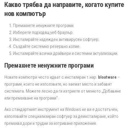
Какво трябва да направите, когато купите
нов компютър
Премахнете ненужните програми.
Изберете подходящ уеб браузър.
Инсталирайте надежден антивирусен софтуер.
Създайте системно резервно копие.
Инсталирайте всички драйвери и системни актуализации.
Премахнете ненужните програми
Новите компютри често идват с инсталиран т.нар.
bloatware
–
програми, които не използвате, но заемат място и забавят
системата. Можете лесно да ги изтриете от менюто „Добавяне
или премахване на програми“.
Ако стандартният инструмент на Windows не ви е достатъчен,
използвайте специализиран софтуер за деинсталиране, който
премахва дори и трудни за изтриване приложения.