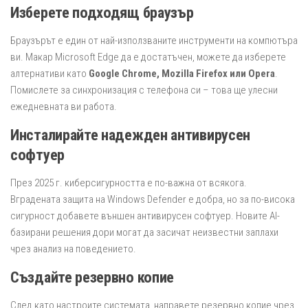
Изберете подходящ браузър
Браузърът е един от най-използваните инструменти на компютъра
ви. Макар Microsoft Edge да е достатъчен, можете да изберете
алтернативи като
Google Chrome, Mozilla Firefox или Opera
.
Помислете за синхронизация с телефона си – това ще улесни
ежедневната ви работа.
Инсталирайте надежден антивирусен
софтуер
През 2025 г. киберсигурността е по-важна от всякога.
Вградената защита на Windows Defender е добра, но за по-висока
сигурност добавете външен антивирусен софтуер. Новите AI-
базирани решения дори могат да засичат неизвестни заплахи
чрез анализ на поведението.
Създайте резервно копие
След като настроите системата, направете резервно копие чрез