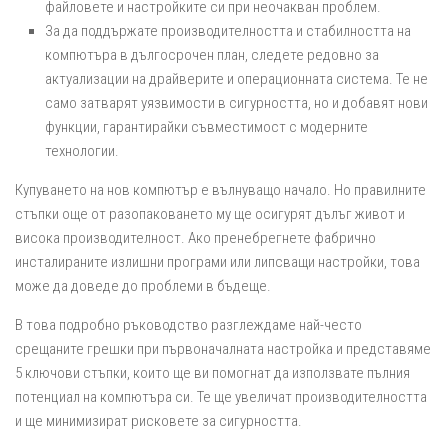
файловете и настройките си при неочакван проблем.
За да поддържате производителността и стабилността на
компютъра в дългосрочен план, следете редовно за
актуализации на драйверите и операционната система. Те не
само затварят уязвимости в сигурността, но и добавят нови
функции, гарантирайки съвместимост с модерните
технологии.
Купуването на нов компютър е вълнуващо начало. Но правилните
стъпки още от разопаковането му ще осигурят дълъг живот и
висока производителност. Ако пренебрегнете фабрично
инсталираните излишни програми или липсващи настройки, това
може да доведе до проблеми в бъдеще.
В това подробно ръководство разглеждаме най-често
срещаните грешки при първоначалната настройка и представяме
5 ключови стъпки, които ще ви помогнат да използвате пълния
потенциал на компютъра си. Те ще увеличат производителността
и ще минимизират рисковете за сигурността.