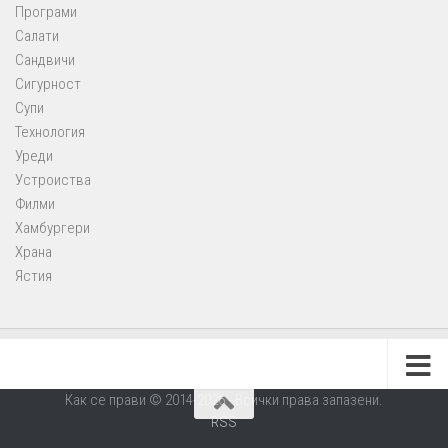
Програми
Салати
Сандвичи
Сигурност
Супи
Технология
Уреди
Устроиства
Филми
Хамбургери
Храна
Ястия
Как се прави © 2014-2026 - Всички права запазени.
RSS