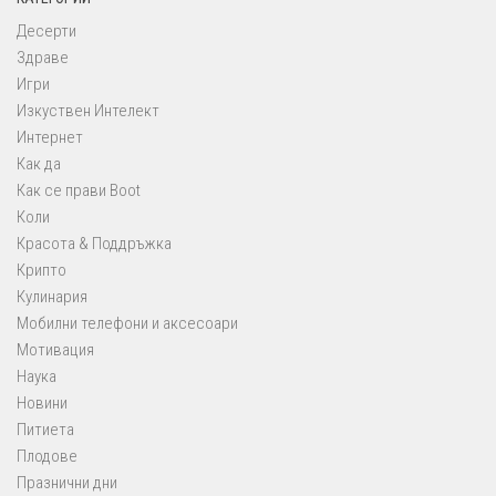
Десерти
Здраве
Игри
Изкуствен Интелект
Интернет
Как да
Как се прави Boot
Коли
Красота & Поддръжка
Крипто
Кулинария
Мобилни телефони и аксесоари
Мотивация
Наука
Новини
Питиета
Плодове
Празнични дни