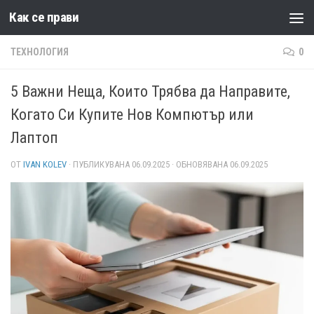
Как се прави
Към съдържанието
ТЕХНОЛОГИЯ
0
5 Важни Неща, Които Трябва да Направите,
Когато Си Купите Нов Компютър или
Лаптоп
ОТ
IVAN KOLEV
· ПУБЛИКУВАНА
06.09.2025
· ОБНОВЯВАНА
06.09.2025