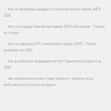
Как се проверява валидността на електронен подпис (КЕП) –
2026
Как се създава електронен подпис (КЕП) в България – Стъпка
по стъпка
Как се подписва PDF с електронен подпис (КЕП) – Пълно
ръководство 2026
Как да изберете правилния лаптоп? Практически съвети за
2026
Автомобили без волан стават реалност: Amazon пуска
роботакситата Zoox по пътищата