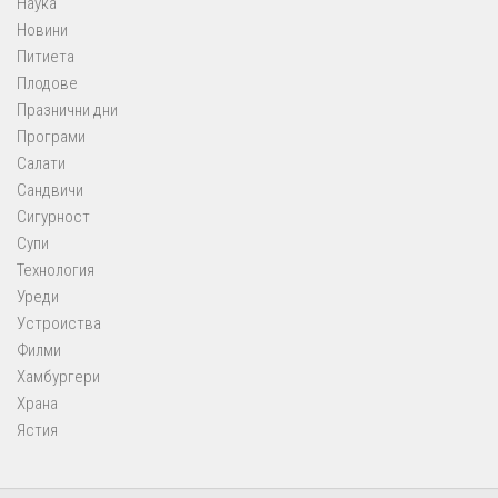
Наука
Новини
Питиета
Плодове
Празнични дни
Програми
Салати
Сандвичи
Сигурност
Супи
Технология
Уреди
Устроиства
Филми
Хамбургери
Храна
Ястия