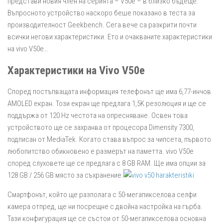
представи новия член на серията – V50e – в близко бъдеще.
Въпросното устройство наскоро беше показано в теста за
производителност Geekbench. Сега вече са разкрити почти
всички негови характеристики. Ето и очакваните характеристики
на vivo V50e…
Характеристики на Vivo V50e
Според постъпващата информация телефонът ще има 6,77-инчов
AMOLED екран. Този екран ще предлага 1,5K резолюция и ще се
поддържа от 120 Hz честота на опресняване. Освен това
устройството ще се захранва от процесора Dimensity 7300,
подписан от MediaTek. Когато става въпрос за чипсета, първото
любопитство обикновено е размерът на паметта. vivo V50e
според слуховете ще се предлага с 8 GB RAM. Ще има опции за
128 GB / 256 GB място за съхранение.
Смартфонът, който ще разполага с 50-мегапикселова селфи
камера отпред, ще ни посрещне с двойна настройка на гърба.
Тази конфигурация ще се състои от 50-мегапикселова основна