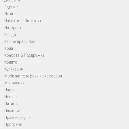
Десерти
Здраве
Игри
Изкуствен Интелект
Интернет
Как да
Как се прави Boot
Коли
Красота & Поддръжка
Крипто
Кулинария
Мобилни телефони и аксесоари
Мотивация
Наука
Новини
Питиета
Плодове
Празнични дни
Програми