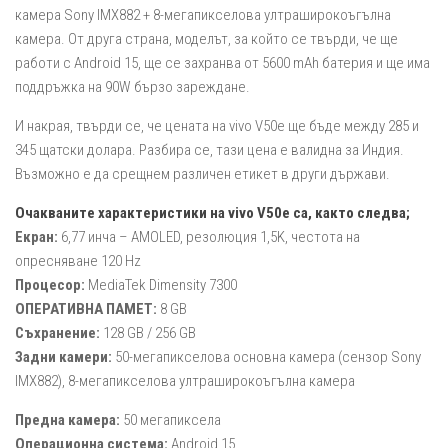
камера Sony IMX882 + 8-мегапикселова ултраширокоъгълна
камера. От друга страна, моделът, за който се твърди, че ще
работи с Android 15, ще се захранва от 5600 mAh батерия и ще има
поддръжка на 90W бързо зареждане.
И накрая, твърди се, че цената на vivo V50e ще бъде между 285 и
345 щатски долара. Разбира се, тази цена е валидна за Индия.
Възможно е да срещнем различен етикет в други държави.
Очакваните характеристики на vivo V50e са, както следва;
Екран:
6,77 инча – AMOLED, резолюция 1,5K, честота на
опресняване 120 Hz
Процесор:
MediaTek Dimensity 7300
ОПЕРАТИВНА ПАМЕТ:
8 GB
Съхранение:
128 GB / 256 GB
Задни камери:
50-мегапикселова основна камера (сензор Sony
IMX882), 8-мегапикселова ултраширокоъгълна камера
Предна камера:
50 мегапиксела
Операционна система:
Android 15