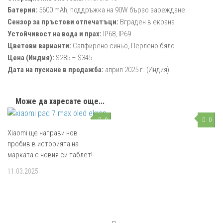
Батерия:
5600 mAh, поддръжка на 90W бързо зареждане
Сензор за пръстови отпечатъци:
Вграден в екрана
Устойчивост на вода и прах:
IP68, IP69
Цветови варианти:
Сапфирено синьо, Перлено бяло
Цена (Индия):
$285 – $345
Дата на пускане в продажба:
април 2025 г. (Индия)
Може да харесате още...
0
0
Xiaomi ще направи нов
пробив в историята на
марката с новия си таблет!
11.03.2025