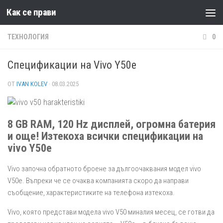
Как се прави
Към съдържанието
ТЕХНОЛОГИЯ
0
Спецификации на Vivo Y50e
ОТ
IVAN KOLEV
·
08.03.2025
8 GB RAM, 120 Hz дисплей, огромна батерия
и още! Изтекоха всички спецификации на
vivo Y50e
Vivo започна обратното броене за дългоочаквания модел vivo
V50e. Въпреки че се очаква компанията скоро да направи
съобщение, характеристиките на телефона изтекоха.
Vivo, която представи модела vivo V50 миналия месец, се готви да