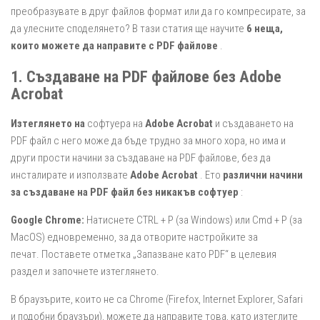
преобразувате в друг файлов формат или да го компресирате, за
да улесните споделянето? В тази статия ще научите
6 неща,
които можете да направите с PDF файлове
.
1. Създаване на PDF файлове без Adobe
Acrobat
Изтеглянето на
софтуера на
Adobe Acrobat
и създаването на
PDF файл с него може да бъде трудно за много хора, но има и
други прости начини за създаване на PDF файлове, без да
инсталирате и използвате
Adobe Acrobat
. Ето
различни начини
за създаване на PDF файл без никакъв софтуер
:
Google Chrome:
Натиснете CTRL + P (за Windows) или Cmd + P (за
MacOS) едновременно, за да отворите настройките за
печат. Поставете отметка „Запазване като PDF“ в целевия
раздел и започнете изтеглянето.
В браузърите, които не са Chrome (Firefox, Internet Explorer, Safari
и подобни браузъри), можете да направите това, като изтеглите