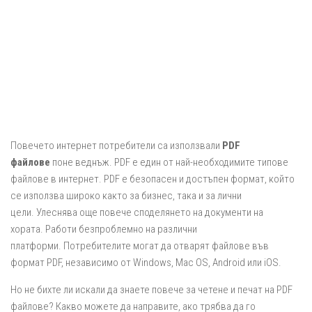
Повечето интернет потребители са използвали
PDF
файлове
поне веднъж. PDF е един от най-необходимите типове
файлове в интернет. PDF е безопасен и достъпен формат, който
се използва широко както за бизнес, така и за лични
цели. Улеснява още повече споделянето на документи на
хората. Работи безпроблемно на различни
платформи. Потребителите могат да отварят файлове във
формат PDF, независимо от Windows, Mac OS, Android или iOS.
Но не бихте ли искали да знаете повече за четене и печат на PDF
файлове? Какво можете да направите, ако трябва да го