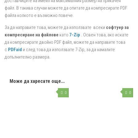
доставчиците на имейл на максималния размер на прикачен
файл. В такива случаи можете да опитате да компресирате PDF
файла колкото е възможно повече.
За да направите това, можете да използвате всеки
софтуер за
компресиране на файлове
като
7-Zip
. Освен това, ако искате
да компресирате двойно PDF файл, можете да направите това
с
PDFaid
и след това да използвате 7-Zip, за да намалите
допълнително размера.
Може да харесате още...
0
0