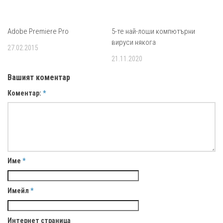
Adobe Premiere Pro
5-те най-лоши компютърни
вируси някога
27.02.2015
21.11.2020
Вашият коментар
Коментар:
*
Име
*
Имейл
*
Интернет страница