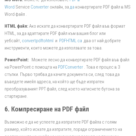
Word
Service
Converter
онлайн, за
да
конвертирате PDF файл в MS
Word файл .
HTML файл:
Ако искате да конвертирате PDF файл във формат
HTML, за да адаптирате PDF файл към вашия блог или
уебсайт,
convertpdftohtml
и
PDFHTML са
два от най-добрите
инструменти, които можете да използвате за това.
PowerPoint:
Можете лесно да конвертирате PDF файл във файл
на PowerPoint с помощта на
PDFConverter
. Това е процес в 3
стъпки. Първо трябва да качите документа си, след това да
въведете имейл адреса, на който ще бъде изпратен
преобразуваният PPT файл, след което натиснете бутона за
стартиране.
6. Компресиране на PDF файл
Възможно е да не успеете да изпратите PDF файла с голям
размер, който искате да изпратите, поради ограничението на