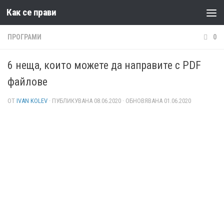
Как се прави
Към съдържанието
ПРОГРАМИ
0
6 неща, които можете да направите с PDF
файлове
ОТ
IVAN KOLEV
· ПУБЛИКУВАНА
08.06.2020
· ОБНОВЯВАНА
01.06.2020