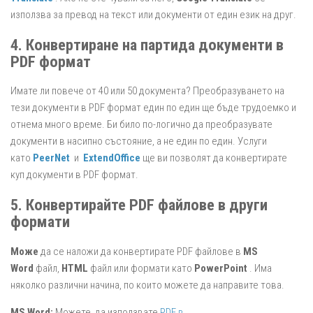
използва за превод на текст или документи от един език на друг.
4. Конвертиране на партида документи в
PDF формат
Имате ли повече от 40 или 50 документа? Преобразуването на
тези документи в PDF формат един по един ще бъде трудоемко и
отнема много време. Би било по-логично да преобразувате
документи в насипно състояние, а не един по един. Услуги
като
PeerNet
и
ExtendOffice
ще ви позволят да конвертирате
куп документи в PDF формат.
5. Конвертирайте PDF файлове в други
формати
Може
да се наложи да конвертирате PDF файлове в
MS
Word
файл,
HTML
файл или формати като
PowerPoint
. Има
няколко различни начина, по които можете да направите това.
MS Word:
Можете да използвате
PDF в