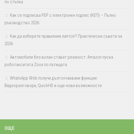
по стъпка
Как се подписва PDF с електронен подпис (КЕП) – Пълно
ръководство 2026
Как да изберете правилния лаптоп? Практически съвети за
2026
Автомобили без волан стават реалност: Amazon пуска
роботакситата Zoox по пътищата
WhatsApp Web получи дългоочаквани функции:
Видеоразговори, QuickHD и още нови възможности
ОЩЕ