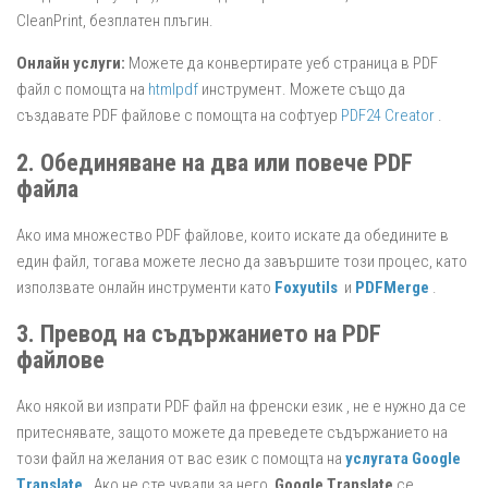
CleanPrint, безплатен плъгин.
Онлайн услуги:
Можете да конвертирате уеб страница в PDF
файл с помощта на
htmlpdf
инструмент. Можете също да
създавате PDF файлове с помощта на софтуер
PDF24 Creator
.
2. Обединяване на два или повече PDF
файла
Ако има множество PDF файлове, които искате да обедините в
един файл, тогава можете лесно да завършите този процес, като
използвате онлайн инструменти като
Foxyutils
и
PDFMerge
.
3. Превод на съдържанието на PDF
файлове
Ако някой ви изпрати PDF файл на френски език , не е нужно да се
притеснявате, защото можете да преведете съдържанието на
този файл на желания от вас език с помощта на
услугата Google
Translate
. Ако не сте чували за него,
Google Translate
се