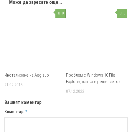
Може да харесате още...
0
0
Инсталиране на Aegisub
Проблем с Windows 10 File
Explorer, какво е решението?
21.02.2015
07.12.2022
Вашият коментар
Коментар:
*