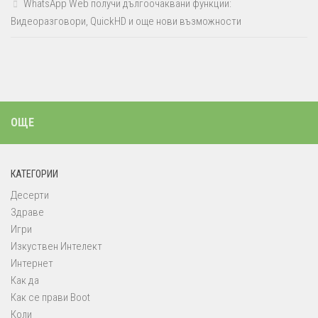
WhatsApp Web получи дългоочаквани функции:
Видеоразговори, QuickHD и още нови възможности
ОЩЕ
КАТЕГОРИИ
Десерти
Здраве
Игри
Изкуствен Интелект
Интернет
Как да
Как се прави Boot
Коли