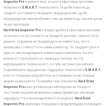
Inspector Pro
e малка и лека, но доста ефективна програма,
базирана на
S.M.A.R.T.
технологията. Тя ще Ви помогне да
следите състоянието на вашите твърди дискове, ще Ви
предупреди ако има проблеми и така ще можете да спасите ценни
за вас материали.
Hard Drive Inspector Pro
е мощна, удобна и ефективна програма
за контрол на състоянието на твърдите дискове. Ценността на
данните, съхранени на твърдия диск на компютъра, често
превишава стойността на самия компютър. Но твърдият диск е
един от най-ненадеждните компютърни компоненти. Когато
излезе от строя (което се случва достатъчно често),
информацията, пазена на него, се губи частично или напълно.
Съвременните хард дискове поддържат технологията
S.M.A.R.T.
,
която е специално разработена за откриване на настъпващи
аварии на дисковете. Ползвайки тази технология,
Hard Drive
Inspector Pro
може да извършва наблюдение на текущото
състояние на различни жизнено важни параметри, описващи
надеждността и производителността на диска.
Hard Drive
Inspector Pro
анализира тези данни и предупреждава ползващите