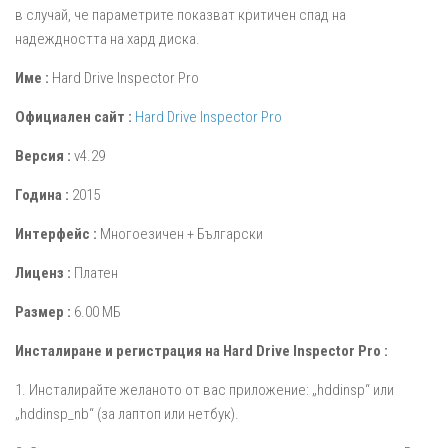
в случай, че параметрите показват критичен спад на
надеждността на хард диска.
Име :
Hard Drive Inspector Pro
Официален сайт :
Hard Drive Inspector Pro
Версия :
v4.29
Година :
2015
Интерфейс :
Многоезичен + Български
Лиценз :
Платен
Размер :
6.00 МБ
Инсталиране и регистрация на Hard Drive Inspector Pro :
1. Инсталирайте желаното от вас приложение: „hddinsp“ или
„hddinsp_nb“ (за лаптоп или нетбук).