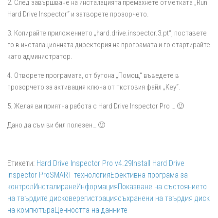
2. След завършване на инсталацията премахнете отметката „Run
Hard Drive Inspector“ и затворете прозорчето.
3. Копирайте приложението „hard.drive.inspector.3.pt“, поставете
го в инсталационната директория на програмата и го стартирайте
като администратор.
4. Отворете програмата, от бутона „Помощ“ въведете в
прозорчето за активация ключа от ткстовия файл „Key“.
5. Желая ви приятна работа с Hard Drive Inspector Pro … 🙂
Дано да съм ви бил полезен… 🙂
Етикети:
Hard Drive Inspector Pro v4.29
Install Hard Drive
Inspector Pro
SMART технология
Ефективна програма за
контрол
Инсталиране
Информация
Показване на състоянието
на твърдите дискове
регистрация
съхранени на твърдия диск
на компютъра
Ценността на данните