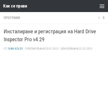
Как се прави
Към съдържанието
ПРОГРАМИ
0
Инсталиране и регистрация на Hard Drive
Inspector Pro v4.29
ОТ
IVAN KOLEV
· ПУБЛИКУВАНА
20.01.2015
· ОБНОВЯВАНА
22.01.2015