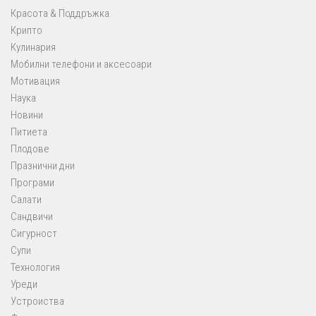
Красота & Поддръжка
Крипто
Кулинария
Мобилни телефони и аксесоари
Мотивация
Наука
Новини
Питиета
Плодове
Празнични дни
Програми
Салати
Сандвичи
Сигурност
Супи
Технология
Уреди
Устроиства