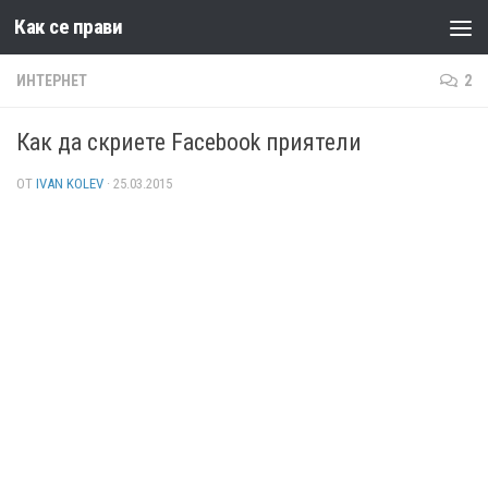
Как се прави
Към съдържанието
ИНТЕРНЕТ
2
Как да скриете Facebook приятели
ОТ
IVAN KOLEV
·
25.03.2015