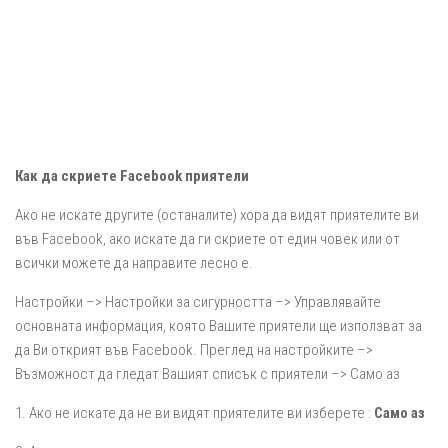
Как да скриете Facebook приятели
Ако не искате другите (останалите) хора да видят приятелите ви
във Facebook, ако искате да ги скриете от един човек или от
всички можете да направите лесно е.
Настройки –> Настройки за сигурността –> Управлявайте
основната информация, която Вашите приятели ще използват за
да Ви открият във Facebook. Преглед на настройките –>
Възможност да гледат Вашият списък с приятели –> Само аз
1. Ако не искате да не ви видят приятелите ви изберете :
Само аз