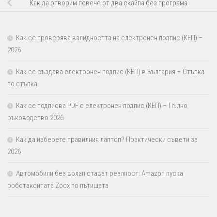
Как да отворим повече от два скайпа без програма
Как се проверява валидността на електронен подпис (КЕП) –
2026
Как се създава електронен подпис (КЕП) в България – Стъпка
по стъпка
Как се подписва PDF с електронен подпис (КЕП) – Пълно
ръководство 2026
Как да изберете правилния лаптоп? Практически съвети за
2026
Автомобили без волан стават реалност: Amazon пуска
роботакситата Zoox по пътищата