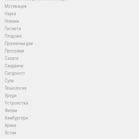
Мотивация
Наука
Новини
Питиета
Плодове
Празнични дни
Програми
Салати
Сандвичи
Сигурност
Супи
Технология
Уреди
Устроиства
Филми
Хамбургери
Храна
Ястия