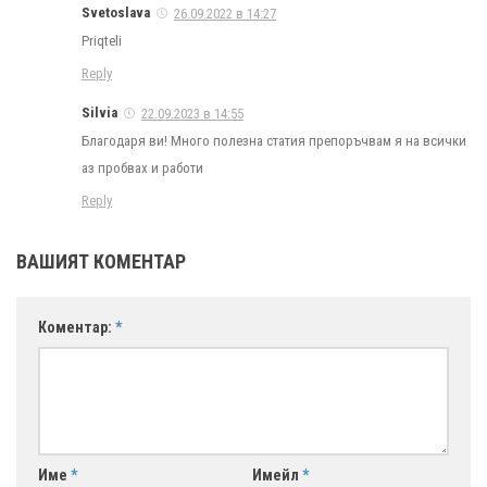
Svetoslava
26.09.2022 в 14:27
Priqteli
Reply
Silvia
22.09.2023 в 14:55
Благодаря ви! Много полезна статия препоръчвам я на всички
аз пробвах и работи
Reply
ВАШИЯТ КОМЕНТАР
Коментар:
*
Име
*
Имейл
*