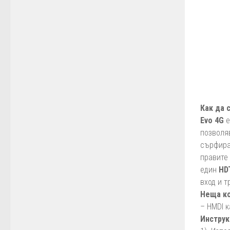
Как да 
Evo 4G
е
позволя
сърфират
правите 
един
HD
вход и т
Неща ко
– HMDI 
Инструк