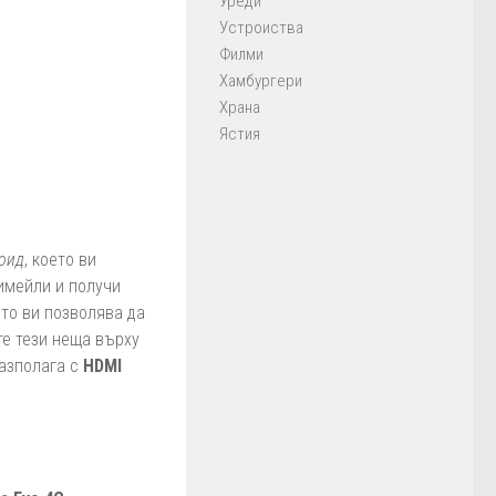
Уреди
Устроиства
Филми
Хамбургери
Храна
Ястия
оид
, което ви
имейли и получи
ято ви позволява да
те тези неща върху
разполага с
HDMI