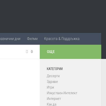
разнични дни
Филми
Красота & Поддръжка
0
ОЩЕ
КАТЕГОРИИ
Десерти
Здраве
Игри
Изкуствен Интелект
Интернет
Как да