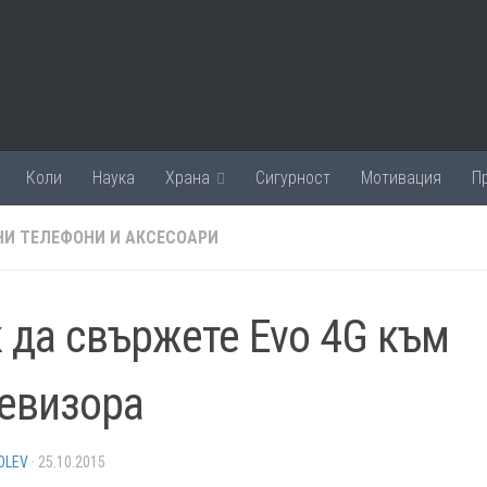
Коли
Наука
Храна
Сигурност
Мотивация
П
И ТЕЛЕФОНИ И АКСЕСОАРИ
 да свържете Evo 4G към
евизора
OLEV
·
25.10.2015