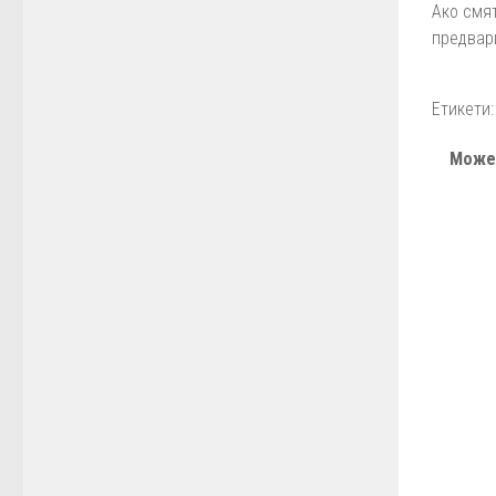
Ако смя
предвар
Етикети:
Може 