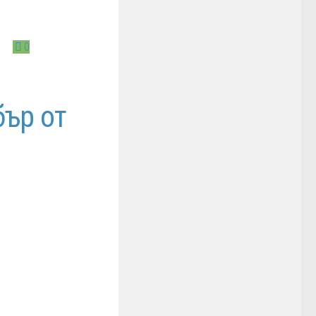
0
бър от