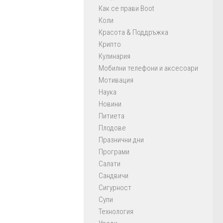
Как се прави Boot
Коли
Красота & Поддръжка
Крипто
Кулинария
Мобилни телефони и аксесоари
Мотивация
Наука
Новини
Питиета
Плодове
Празнични дни
Програми
Салати
Сандвичи
Сигурност
Супи
Технология