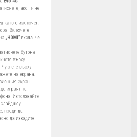
на
Evo 4G
атиснете, ако тя не
ед като е изключен,
зора. Включете
 на
„HDMI“
входа, че
 натиснете бутона
икнете върху
. Чукнете върху
кажете на екрана.
изионния екран.
да играят на
ефона. Използвайте
и слайдшоу.
е, преди да
асно да извадите