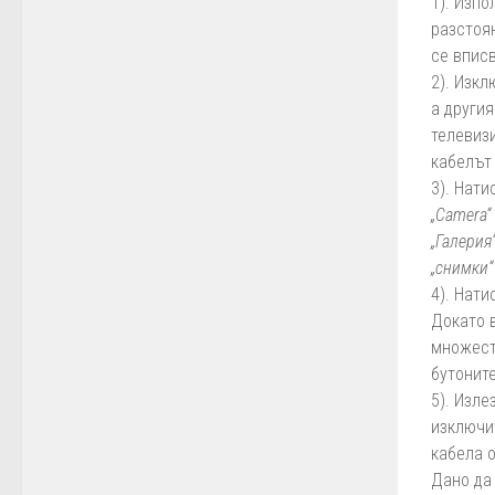
1). Изпо
разстоя
се вписв
2). Изк
а другия
телевиз
кабелът
3). Нати
„Camera“
„Галерия
„снимки“
4). Нати
Докато 
множест
бутоните
5). Изле
изключ
кабела о
Дано да