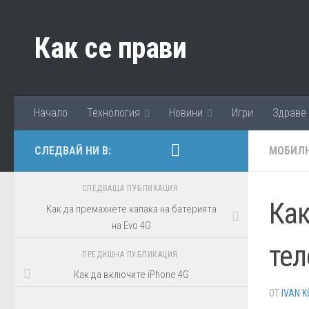
Към съдържанието
Как се прави
Начало
Технология
Новини
Игри
Здраве
СЛЕДВАЙ НИ В:
МОБИЛН
СЛЕДВАЩА ПУБЛИКАЦИЯ
Как
Как да премахнете капака на батерията
на Evo 4G
тел
ПРЕДИШНА ПУБЛИКАЦИЯ
Как да включите iPhone 4G
ОТ
IVAN K