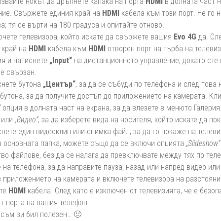
лзвайте нокът да дръпнете капака на порта
HDMI
в долната част 
ние. Свържете единия край на
HDMI
кабела към този порт. Не го н
а; тя се върти на 180 градуса и опитайте отново.
лючете телевизора, който искате да свържете вашия
Evo 4G
да. Сл
 край на
HDMI
кабела към
HDMI
отворен порт на гърба на телеви
ия и натиснете
„Input“
на дистанционното управление, докато сте
 е свързан.
снете бутона
„Център“
, за да се събуди по телефона и след това
бутона, за да получите достъп до приложението на камерата. Кл
“
опция в долната част на екрана, за да влезете в менюто Галерия
или
„Видео“
, за да изберете вида на носителя, който искате да по
снете един видеоклип или снимка файл, за да го покаже на телев
в основната папка, можете също да се включи опцията
„Slideshow“
во файлове, без да се налага да превключвате между тях по тел
 на телефона, за да направите пауза, назад или напред видео ил
з приложението на камерата и включете телевизора на разстояни
ите
HDMI
кабела. След като е изключен от телевизията, че е безоп
т порта на вашия телефон.
 съм ви бил полезен… 🙂