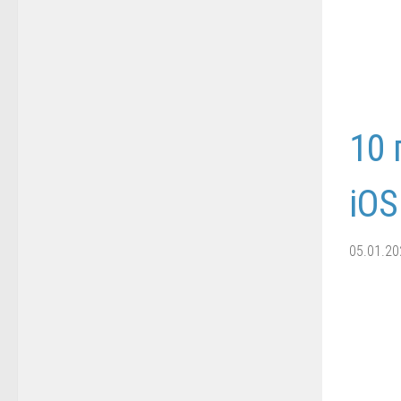
10 
iOS
05.01.20