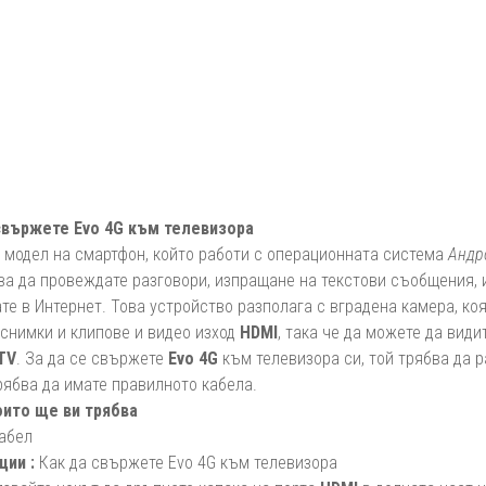
свържете Evo 4G към телевизора
 модел на смартфон, който работи с операционната система
Андр
ва да провеждате разговори, изпращане на текстови съобщения, 
е в Интернет. Това устройство разполага с вградена камера, ко
снимки и клипове и видео изход
HDMI
, така че да можете да види
TV
. За да се свържете
Evo 4G
към телевизора си, той трябва да 
рябва да имате правилното кабела.
ито ще ви трябва
кабел
ции :
Как да свържете Evo 4G към телевизора