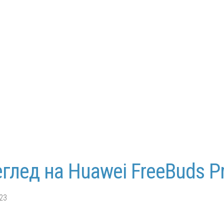
глед на Huawei FreeBuds P
23