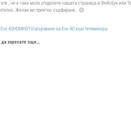
тате , че е така моля споделете нашата страница в Фейсбук или 
ително…Желая ви приятно сърфиране… 🙂
Evo 4G
HDMI
HDTV
свързване на Evo 4G към телевизора
да харесате още...