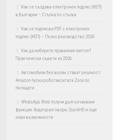
Как се създава електронен подпис (КЕП)
в България – Стъпка по стъпка
Как се подписва PDF с електронен
подпис (КЕП) – Пълно ръководство 2026
Как да изберете правилния лаптоп?
Практически съвети за 2026
Автомобили без волан стават реалност:
Amazon пуска роботакситата Zoox по
пътищата
WhatsApp Web получи дългоочаквани
функции: Видеоразговори, QuickHD и още
нови възможности