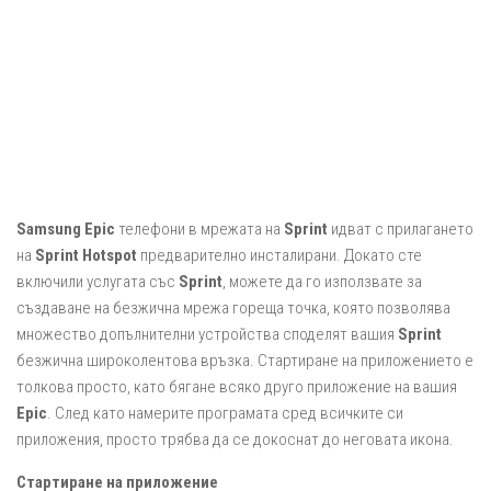
Samsung Epic
телефони в мрежата на
Sprint
идват с прилагането
на
Sprint Hotspot
предварително инсталирани. Докато сте
включили услугата със
Sprint
, можете да го използвате за
създаване на безжична мрежа гореща точка, която позволява
множество допълнителни устройства споделят вашия
Sprint
безжична широколентова връзка. Стартиране на приложението е
толкова просто, като бягане всяко друго приложение на вашия
Epic
. След като намерите програмата сред всичките си
приложения, просто трябва да се докоснат до неговата икона.
Стартиране на приложение