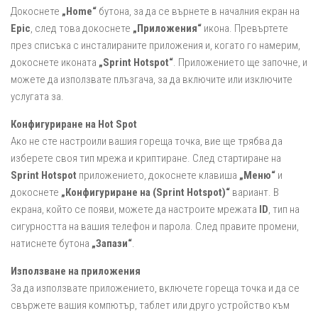
Докоснете
„Home“
бутона, за да се върнете в началния екран на
Epic
, след това докоснете
„Приложения“
икона. Превъртете
през списъка с инсталираните приложения и, когато го намерим,
докоснете иконата
„Sprint Hotspot“
. Приложението ще започне, и
можете да използвате плъзгача, за да включите или изключите
услугата за.
Конфигуриране на Hot Spot
Ако не сте настроили вашия гореща точка, вие ще трябва да
изберете своя тип мрежа и криптиране. След стартиране на
Sprint Hotspot
приложението, докоснете клавиша
„Меню“
и
докоснете
„Конфигуриране на (Sprint Hotspot)“
вариант. В
екрана, който се появи, можете да настроите мрежата
ID
, тип на
сигурността на вашия телефон и парола. След правите промени,
натиснете бутона
„Запази“
.
Използване на приложения
За да използвате приложението, включете гореща точка и да се
свържете вашия компютър, таблет или друго устройство към