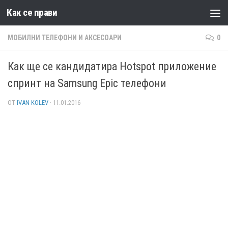
Как се прави
Към съдържанието
МОБИЛНИ ТЕЛЕФОНИ И АКСЕСОАРИ
0
Как ще се кандидатира Hotspot приложение
спринт на Samsung Epic телефони
ОТ
IVAN KOLEV
·
11.01.2016