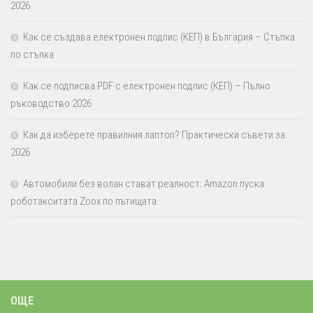
2026
Как се създава електронен подпис (КЕП) в България – Стъпка
по стъпка
Как се подписва PDF с електронен подпис (КЕП) – Пълно
ръководство 2026
Как да изберете правилния лаптоп? Практически съвети за
2026
Автомобили без волан стават реалност: Amazon пуска
роботакситата Zoox по пътищата
ОЩЕ