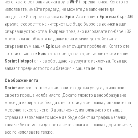
него, както се прави всяка друга
Wi-Fi
гореща точка. Когато го
използвате, имайте предвид, че можете да започнете да
споделяте Интернет връзка на
Epic
. Ако вашият
Epic
има бърз
4G
връзка, скоростта на интернет ще бъде бързо за всички ваши
свързани устройства. Въпреки това, ако използвате по-бавен 3G
мрежа или не обхвата на данните на всички, устройствата,
свързани към вашия
Epic
ще имат същите проблеми. Когато сте
готови с вашите
Epic
като гореща точка, се върнете към вашия
Sprint Hotspot
ап и за обръщане на услугата изключва. Това ще
запазят предимството си батерия и вашата лента.
Съображенията
Sprint
изисква от вас да включите отделна услуга да използва
своето гореща молба място. Докато тяхното ценообразуване
може да варира, трябва да сте готови да се плаща допълнителна
месечна такса за него. В допълнение, използването от ваша
страна на заявлението може да бъде обект на трафик капачки,
така че бихте могли да постигнете налага да плащат дори повече,
ако го използвате тежко.