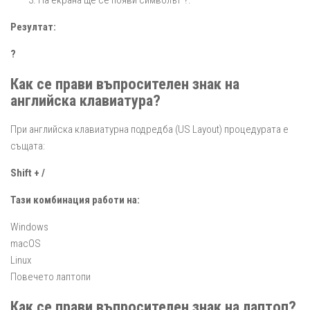
На екрана ще се появи символът ?.
Резултат:
?
Как се прави въпросителен знак на
английска клавиатура?
При английска клавиатурна подредба (US Layout) процедурата е
същата:
Shift + /
Тази комбинация работи на:
Windows
macOS
Linux
Повечето лаптопи
Как се прави въпросителен знак на лаптоп?