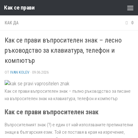
Как се прави
Към съдържанието
КАК ДА
0
Как се прави въпросителен знак – лесно
ръководство за клавиатура, телефон и
компютър
ОТ
IVAN KOLEV
·
09.06.2026
Как се прави въпросителен знак – пълно ръководство за писане
на въпросителен знак на клавиатура, телефон и компютър
Как се прави въпросителен знак
Въпросителният знак (?) е един от най-използваните препинателни
знаци в българския език. Той се поставя в края на изречение,