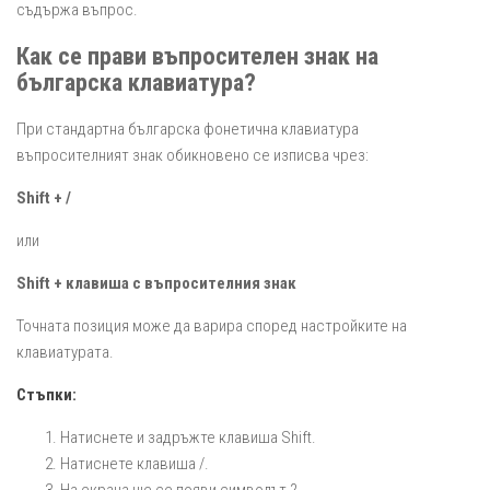
съдържа въпрос.
Как се прави въпросителен знак на
българска клавиатура?
При стандартна българска фонетична клавиатура
въпросителният знак обикновено се изписва чрез:
Shift + /
или
Shift + клавиша с въпросителния знак
Точната позиция може да варира според настройките на
клавиатурата.
Стъпки:
Натиснете и задръжте клавиша Shift.
Натиснете клавиша /.