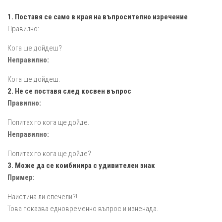
1. Поставя се само в края на въпросително изречение
Правилно:
Кога ще дойдеш?
Неправилно:
Кога ще дойдеш.
2. Не се поставя след косвен въпрос
Правилно:
Попитах го кога ще дойде.
Неправилно:
Попитах го кога ще дойде?
3. Може да се комбинира с удивителен знак
Пример:
Наистина ли спечели?!
Това показва едновременно въпрос и изненада.