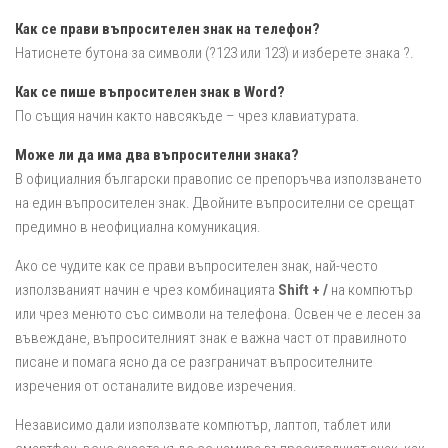
Как се прави въпросителен знак на телефон?
Натиснете бутона за символи (?123 или 123) и изберете знака ?.
Как се пише въпросителен знак в Word?
По същия начин както навсякъде – чрез клавиатурата.
Може ли да има два въпросителни знака?
В официалния български правопис се препоръчва използването
на един въпросителен знак. Двойните въпросителни се срещат
предимно в неофициална комуникация.
Ако се чудите как се прави въпросителен знак, най-често
използваният начин е чрез комбинацията
Shift + /
на компютър
или чрез менюто със символи на телефона. Освен че е лесен за
въвеждане, въпросителният знак е важна част от правилното
писане и помага ясно да се разграничат въпросителните
изречения от останалите видове изречения.
Независимо дали използвате компютър, лаптоп, таблет или