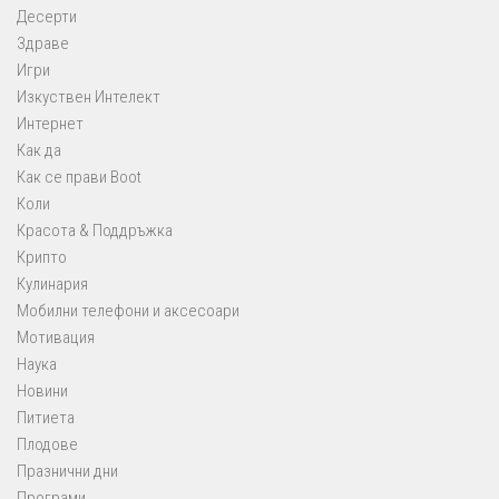
Десерти
Здраве
Игри
Изкуствен Интелект
Интернет
Как да
Как се прави Boot
Коли
Красота & Поддръжка
Крипто
Кулинария
Мобилни телефони и аксесоари
Мотивация
Наука
Новини
Питиета
Плодове
Празнични дни
Програми