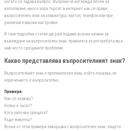
когато се задава въпрос. Въпреки че изглежда лесен за
използване, много хора търсят в интернет как се прави
въпросителен знак на клавиатура, лаптоп, телефон или при
различни езикови настройки.
В тази подробна статия ще разгледаме всички начини за
въвеждане на въпросителен знак, правилата за употребата му и
най-често срещаните проблеми.
Какво представлява въпросителният знак?
Въпросителният знак е препинателен знак, който показва, че
изречението е въпросително.
Примери:
Как се казваш?
Колко е часът?
Кога започва срещата?
Къде живееш?
Всеки от тези примери завършва с въпросителен знак, защото