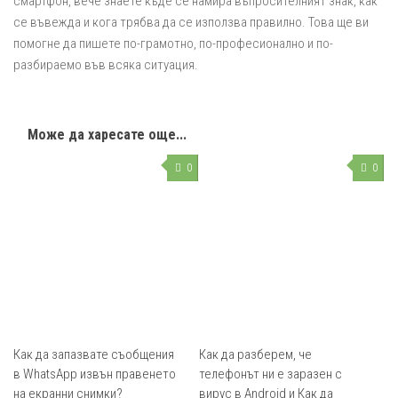
смартфон, вече знаете къде се намира въпросителният знак, как
се въвежда и кога трябва да се използва правилно. Това ще ви
помогне да пишете по-грамотно, по-професионално и по-
разбираемо във всяка ситуация.
Може да харесате още...
0
0
Как да запазвате съобщения
Как да разберем, че
в WhatsApp извън правенето
телефонът ни е заразен с
на екранни снимки?
вирус в Android и Как да