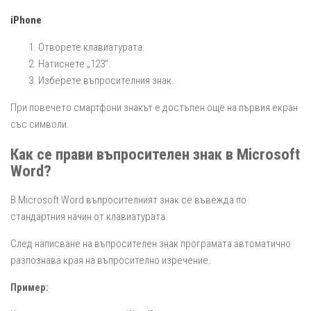
iPhone
Отворете клавиатурата.
Натиснете „123“.
Изберете въпросителния знак.
При повечето смартфони знакът е достъпен още на първия екран
със символи.
Как се прави въпросителен знак в Microsoft
Word?
В Microsoft Word въпросителният знак се въвежда по
стандартния начин от клавиатурата.
След написване на въпросителен знак програмата автоматично
разпознава края на въпросително изречение.
Пример: