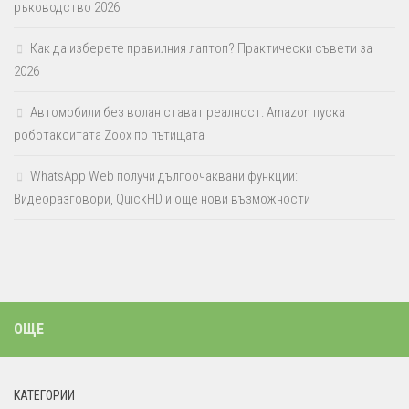
ръководство 2026
Как да изберете правилния лаптоп? Практически съвети за
2026
Автомобили без волан стават реалност: Amazon пуска
роботакситата Zoox по пътищата
WhatsApp Web получи дългоочаквани функции:
Видеоразговори, QuickHD и още нови възможности
ОЩЕ
КАТЕГОРИИ