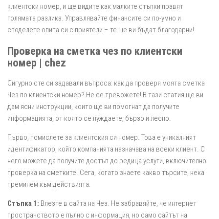
клиентски номер, и ще видите как малките стъпки правят
голямата разлика. Управлявайте финансите си по-умно и
споделете опита си с приятели – те ще ви бъдат благодарни!
Проверка на сметка чез по клиентски
номер | chez
Сигурно сте си задавали въпроса: как да проверя моята сметка
Чез по клиентски номер? Не се тревожете! В тази статия ще ви
дам ясни инструкции, които ще ви помогнат да получите
информацията, от която се нуждаете, бързо и лесно.
Първо, помислете за клиентския си номер. Това е уникалният
идентификатор, който компанията назначава на всеки клиент. С
него можете да получите достъп до редица услуги, включително
проверка на сметките. Сега, когато знаете какво търсите, нека
преминем към действията.
Стъпка 1:
Влезте в сайта на Чез. Не забравяйте, че интернет
пространството е пълно с информация, но само сайтът на