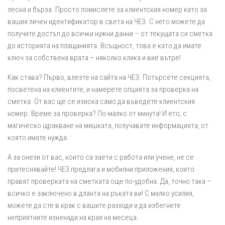
лесна и бърза. Просто помислете за клиентския номер като за
вашия личен идентификатор в света на ЧЕЗ. С него можете да
получите достъп до всички нужни данни – от текущата си сметка
до историята на плащанията. Всъщност, това е като да имате
ключ за собствена врата – няколко клика и вие вътре!
Как става? Първо, влезте на сайта на ЧЕЗ. Потърсете секцията,
посветена на клиентите, и намерете опцията за проверка на
сметка. От вас ще се изиска само да въведете клиентския
номер. Време за проверка? По-малко от минута! И ето, с
магическо щракване на мишката, получавате информацията, от
която имате нужда.
А за онези от вас, които са заети с работа или учене, не се
притеснявайте! ЧЕЗ предлага и мобилни приложения, които
правят проверката на сметката още по-удобна. Да, точно така –
всичко е заключено в дланта на ръката ви! С малко усилия,
можете да сте в крак с вашите разходи и да избегнете
неприятните изненади на края на месеца.