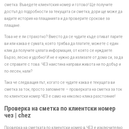
сметка. Въведете клиентския номер и готово! Ще получите
достъп до подробности за текущата си сметка, дори ще може да
видите история на плащанията и да проверите срокове за
плащане.
Това не е ли страхотно? Вместо да се чудите къде отиват парите
ви или каква е сумата, която трябва да платите, можете с един
клик да получите цялата информация, от която се нуждаете.
Бързо, лесно и удобно! И не е нужно да излизате от дома си, за да
се справите с това. ЧЕЗ наистина направи живота ни по-добър и
по-лесен, нали?
Така че следващия път, когато се чудите каква е текущата ви
сметка за ток, просто запомнете — проверката на сметка за ток
по клиентски номер ЧЕЗ е само на няколко клика разстояние!
Проверка на сметка по клиентски номер
чез | chez
Проверка на сметката по клиентски номер в ЧЕЗ е изключително