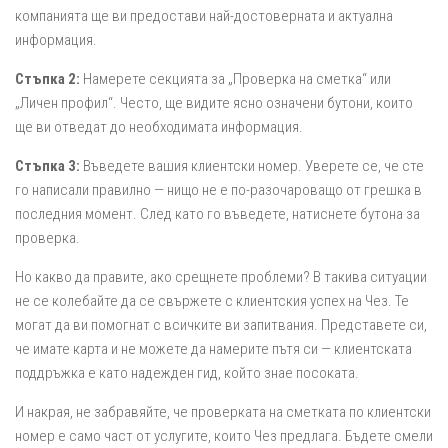
компанията ще ви предостави най-достоверната и актуална
информация.
Стъпка 2:
Намерете секцията за „Проверка на сметка“ или
„Личен профил“. Често, ще видите ясно означени бутони, които
ще ви отведат до необходимата информация.
Стъпка 3:
Въведете вашия клиентски номер. Уверете се, че сте
го написали правилно — нищо не е по-разочароващо от грешка в
последния момент. След като го въведете, натиснете бутона за
проверка.
Но какво да правите, ако срещнете проблеми? В такива ситуации
не се колебайте да се свържете с клиентския успех на Чез. Те
могат да ви помогнат с всичките ви запитвания. Представете си,
че имате карта и не можете да намерите пътя си — клиентската
поддръжка е като надежден гид, който знае посоката.
И накрая, не забравяйте, че проверката на сметката по клиентски
номер е само част от услугите, които Чез предлага. Бъдете смели