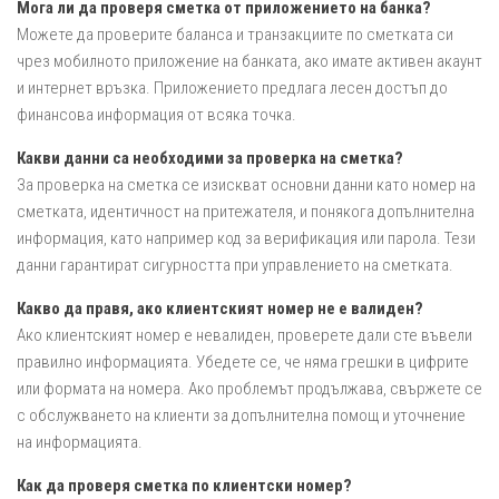
Мога ли да проверя сметка от приложението на банка?
Можете да проверите баланса и транзакциите по сметката си
чрез мобилното приложение на банката, ако имате активен акаунт
и интернет връзка. Приложението предлага лесен достъп до
финансова информация от всяка точка.
Какви данни са необходими за проверка на сметка?
За проверка на сметка се изискват основни данни като номер на
сметката, идентичност на притежателя, и понякога допълнителна
информация, като например код за верификация или парола. Тези
данни гарантират сигурността при управлението на сметката.
Какво да правя, ако клиентският номер не е валиден?
Ако клиентският номер е невалиден, проверете дали сте въвели
правилно информацията. Убедете се, че няма грешки в цифрите
или формата на номера. Ако проблемът продължава, свържете се
с обслужването на клиенти за допълнителна помощ и уточнение
на информацията.
Как да проверя сметка по клиентски номер?