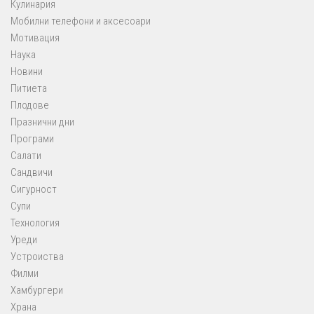
Кулинария
Мобилни телефони и аксесоари
Мотивация
Наука
Новини
Питиета
Плодове
Празнични дни
Програми
Салати
Сандвичи
Сигурност
Супи
Технология
Уреди
Устроиства
Филми
Хамбургери
Храна