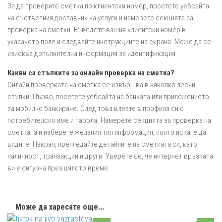
За да проверите сметка по клиентски номер, посетете уебсайта
на съответния доставчик на услуги и намерете секцията за
проверка на сметки. Въведете вашия клиентски номер в
указаното поле и следвайте инструкциите на екрана. Може да се
изисква допълнителна информация за идентификация.
Какви са стъпките за онлайн проверка на сметка?
Онлайн проверката на сметка се извършва в няколко лесни
стъпки. Първо, посетете уебсайта на банката или приложението
за мобилно банкиране. След това влезте в профила си с
потребителско име и парола. Намерете секцията за проверка на
сметката и изберете желания тип информация, която искате да
видите. Накрая, прегледайте детайлите на сметката си, като
наличност, транзакции и други. Уверете се, че интернет връзката
ви е сигурна през цялото време.
Може да харесате още...