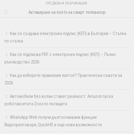
ПРЕДИШНА ПУБЛИКАЦИЯ
Активиране на eon tv на смарт телевизор
Как се създава електронен подпис (КЕП) в България – Стъпка
по стъпка
Как се подписва PDF с електронен подпис (КЕП) – Пълно
ръководство 2026
Как да изберете правилния лаптоп? Практически съвети за
2026
Автомобили без волан стават реалност: Amazon пуска
роботакситата Zoox по пътищата
WhatsApp Web получи дългоочаквани функции:
Видеоразговори, QuickHD и още нови възможности