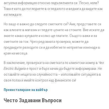
актуална информация относно задълженията си. Лесно, нали?
Това е като да погледнете в огледалото и веднага да видите как
изглеждате.
Но защо е важно да следите сметките си? Ами, представете си
как влизате в магазин и гледате цените на стоките. Вие искате да
знаете какво купувате и колко ще платите. Същото важи и за
сметките за ток. Чрез редовната проверка, можете да
предвидите разходите си и да избегнете неприятни изненади в
края на месеца.
В заключение, проверката на сметката по клиентски номер в
Чез
Еlectric Bulgaria
е прост и бърз начин да бъдете информирани. Не
оставяйте нещата на случайността – използвайте ситуацията в
своя полза и имайте контрол над финансите си!
Преинсталиране на вайбър
Често Задавани Въпроси