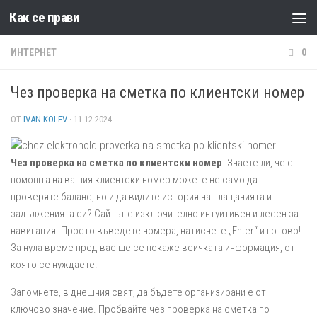
Как се прави
Към съдържанието
ИНТЕРНЕТ
0
Чез проверка на сметка по клиентски номер
ОТ
IVAN KOLEV
·
11.12.2024
Чез проверка на сметка по клиентски номер
. Знаете ли, че с
помощта на вашия клиентски номер можете не само да
проверяте баланс, но и да видите история на плащанията и
задълженията си? Сайтът е изключително интуитивен и лесен за
навигация. Просто въведете номера, натиснете „Enter“ и готово!
За нула време пред вас ще се покаже всичката информация, от
която се нуждаете.
Запомнете, в днешния свят, да бъдете организирани е от
ключово значение. Пробвайте чез проверка на сметка по