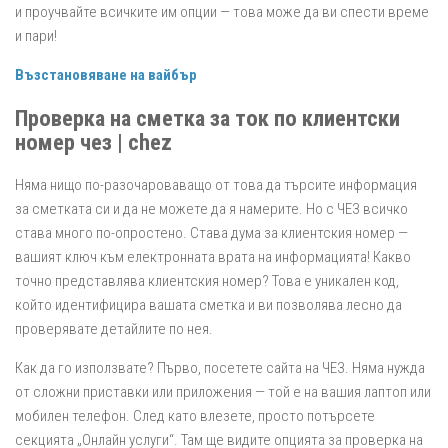
и проучвайте всичките им опции — това може да ви спести време
и пари!
Възстановяване на вайбър
Проверка на сметка за ток по клиентски
номер чез | chez
Няма нищо по-разочароваващо от това да търсите информация
за сметката си и да не можете да я намерите. Но с ЧЕЗ всичко
става много по-опростено. Става дума за клиентския номер —
вашият ключ към електронната врата на информацията! Какво
точно представлява клиентския номер? Това е уникален код,
който идентифицира вашата сметка и ви позволява лесно да
проверявате детайлите по нея.
Как да го използвате? Първо, посетете сайта на ЧЕЗ. Няма нужда
от сложни приставки или приложения — той е на вашия лаптоп или
мобилен телефон. След като влезете, просто потърсете
секцията „Онлайн услуги“. Там ще видите опцията за проверка на