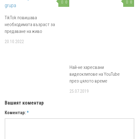
0
0
TikTok повишава
необходимата възраст за
предаване на живо
20.10.2022
Най-не харесвани
видеоклипове на YouTube
през цялото време
25.07.2019
Вашият коментар
Коментар:
*