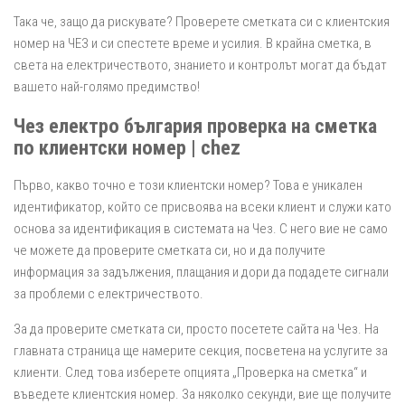
Така че, защо да рискувате? Проверете сметката си с клиентския
номер на ЧЕЗ и си спестете време и усилия. В крайна сметка, в
света на електричеството, знанието и контролът могат да бъдат
вашето най-голямо предимство!
Чез електро българия проверка на сметка
по клиентски номер | chez
Първо, какво точно е този клиентски номер? Това е уникален
идентификатор, който се присвоява на всеки клиент и служи като
основа за идентификация в системата на Чез. С него вие не само
че можете да проверите сметката си, но и да получите
информация за задължения, плащания и дори да подадете сигнали
за проблеми с електричеството.
За да проверите сметката си, просто посетете сайта на Чез. На
главната страница ще намерите секция, посветена на услугите за
клиенти. След това изберете опцията „Проверка на сметка“ и
въведете клиентския номер. За няколко секунди, вие ще получите