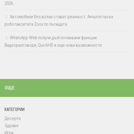
2026
Автомобили без волан стават реалност: Amazon пуска
роботакситата Zoox по пътищата
WhatsApp Web получи дългоочаквани функции:
Видеоразговори, QuickHD и още нови възможности
ОЩЕ
КАТЕГОРИИ
Десерти
Здраве
Игри