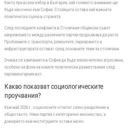
Както при всеки избор в България, най-голямото внимание ще
бъде насочено към София. Столицата остава най-важната
политическа сцена в страната.
След последните конфликти в Столичния общински съвет
напрежението между различните партии продължава да расте.
Проблемите с транспорта, ремонтите, паркирането и
инфраструктурата остават сред основните теми за столичани.
Очаква се кампанията в София да бъде изключително агресивна,
особено на фона на новите политически размествания след
парламентарния вот.
Какво показват социологическите
проучвания?
Към май 2026 г. социолозите отчитат силно разделение в
обществото. Няма партия с категорично мнозинство, а
доверието към институциите остава ниско.