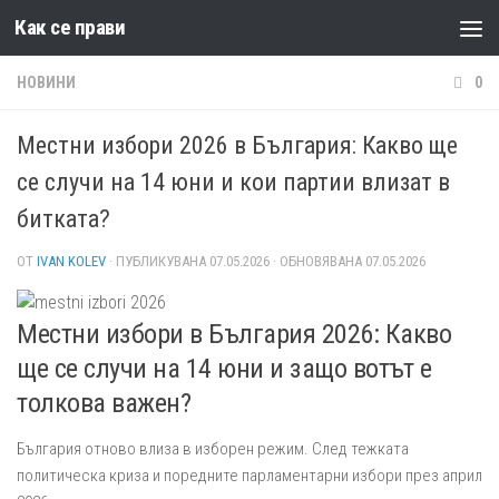
Как се прави
Към съдържанието
НОВИНИ
0
Местни избори 2026 в България: Какво ще
се случи на 14 юни и кои партии влизат в
битката?
ОТ
IVAN KOLEV
· ПУБЛИКУВАНА
07.05.2026
· ОБНОВЯВАНА
07.05.2026
Местни избори в България 2026: Какво
ще се случи на 14 юни и защо вотът е
толкова важен?
България отново влиза в изборен режим. След тежката
политическа криза и поредните парламентарни избори през април