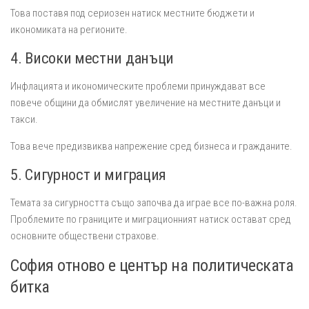
Това поставя под сериозен натиск местните бюджети и
икономиката на регионите.
4. Високи местни данъци
Инфлацията и икономическите проблеми принуждават все
повече общини да обмислят увеличение на местните данъци и
такси.
Това вече предизвиква напрежение сред бизнеса и гражданите.
5. Сигурност и миграция
Темата за сигурността също започва да играе все по-важна роля.
Проблемите по границите и миграционният натиск остават сред
основните обществени страхове.
София отново е център на политическата
битка