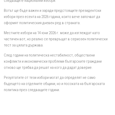
следващите национални избори.
Вотът ще бъде важен и заради предстоящите президентски
избори през есента на 2026 година, които вече започват да
оформят политическия дневен ред в страната.
Местните избори на 14 юни 2026 г. може да изглеждат като
частичен вот, но реално се превръщат в сериозен политически
тест за цялата държава.
След години на политическа нестабилност, обществени
конфликти и икономически проблеми българските граждани
отново ще трябва да решат на кого да дадат доверие.
Резултатите от тези избори могат да определят не само
бъдещето на отделните общини, но и посоката на българската
политика през следващите години.