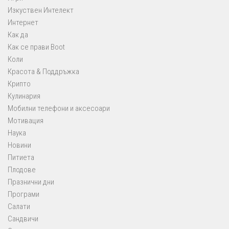
Изкуствен Интелект
Интернет
Как да
Как се прави Boot
Коли
Красота & Поддръжка
Крипто
Кулинария
Мобилни телефони и аксесоари
Мотивация
Наука
Новини
Питиета
Плодове
Празнични дни
Програми
Салати
Сандвичи