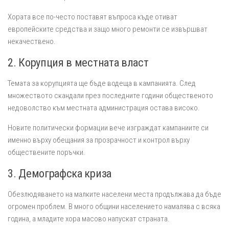
Хората все по-често поставят въпроса къде отиват
европейските средства и защо много ремонти се извършват
некачествено.
2. Корупция в местната власт
Темата за корупцията ще бъде водеща в кампанията. След
множеството скандали през последните години общественото
недоволство към местната администрация остава високо.
Новите политически формации вече изграждат кампаниите си
именно върху обещания за прозрачност и контрол върху
обществените поръчки.
3. Демографска криза
Обезлюдяването на малките населени места продължава да бъде
огромен проблем. В много общини населението намалява с всяка
година, а младите хора масово напускат страната.