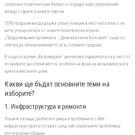
сериозно политическия баланс и създаде ново напрежение
между старите и новите партии.
ГЕРБ продължава да държи силни позиции в местната власт, но
вече усеща натиск от новите политически играчи.
„Продължаваме промяната – Демократична България“ също се
опитва да запази влиянието си в големите градове.
В същото време „Възраждане“ увеличава подкрепата си в част от
по-малките населени места, особено на фона на икономическата
криза и високите цени.
Какви ще бъдат основните теми на
изборите?
1. Инфраструктура и ремонти
Лошите пътища, разбитите улици и проблемите с ВиК
инфраструктурата остават сред най-сериозните проблеми в
почти всички общини.