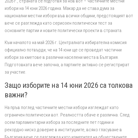
2026 г., страната се подготвя за нов вот – частичните местни
избори на 14 юни 2026 година. Макар да не става дума за
национални местни избори във всички общини, предстоящият вот
вече се разглежда като сериозен политически тест за
основните партии и новите политически проекти в страната.
Към началото на май 2026 г. Централната избирателна комисия
официално потвърди, че на 14 юни ще се проведат частични
избори за кметове в различни населени места в България.
Подготовката вече започна, а партиите активно се регистрират
за участие.
Защо изборите на 14 юни 2026 са толкова
важни?
На пръв поглед частичните местни избори изглеждат като
ограничен политически вот. Реалността обаче е различна. След
осем парламентарни избора за последните пет години и
рекордно ниско доверие в институциите, всяко гласуване в
България вече се разглежда като измерител на обществените