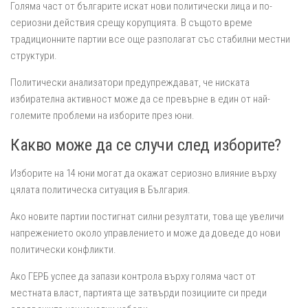
Голяма част от българите искат нови политически лица и по-
сериозни действия срещу корупцията. В същото време
традиционните партии все още разполагат със стабилни местни
структури.
Политически анализатори предупреждават, че ниската
избирателна активност може да се превърне в един от най-
големите проблеми на изборите през юни.
Какво може да се случи след изборите?
Изборите на 14 юни могат да окажат сериозно влияние върху
цялата политическа ситуация в България.
Ако новите партии постигнат силни резултати, това ще увеличи
напрежението около управлението и може да доведе до нови
политически конфликти.
Ако ГЕРБ успее да запази контрола върху голяма част от
местната власт, партията ще затвърди позициите си преди