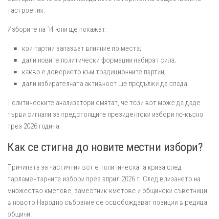
настроения.
Изборите на 14 юни ще покажат:
кои партии запазват влияние по места;
дали новите политически формации набират сила;
какво е доверието към традиционните партии;
дали избирателната активност ще продължи да спада.
Политическите анализатори смятат, че този вот може да даде
първи сигнали за предстоящите президентски избори по-късно
през 2026 година.
Как се стигна до новите местни избори?
Причината за частичния вот е политическата криза след
парламентарните избори през април 2026 г. След влизането на
множество кметове, заместник-кметове и общински съветници
в новото Народно събрание се освобождават позиции в редица
общини.