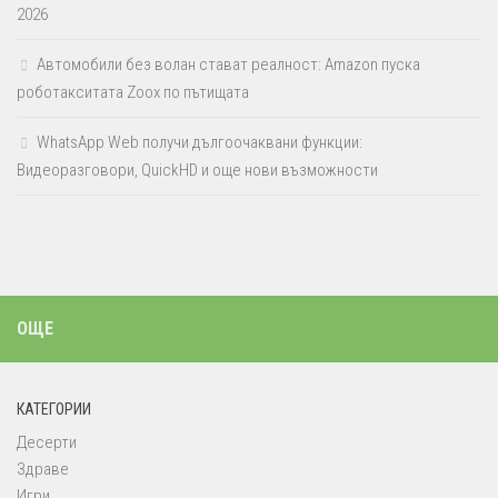
2026
Автомобили без волан стават реалност: Amazon пуска
роботакситата Zoox по пътищата
WhatsApp Web получи дългоочаквани функции:
Видеоразговори, QuickHD и още нови възможности
ОЩЕ
КАТЕГОРИИ
Десерти
Здраве
Игри