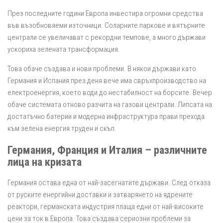
През последните години Европа инвестира огромни средства
във възобновяеми източници. Соларните паркове и вятърните
централи се увеличават с рекордни темпове, а много държави
ускориха зелената трансформация.
Това обаче създава и нови проблеми. В някои държави като
Германия и Испания през деня вече има свръхпроизводство на
електроенергия, което води до нестабилност на борсите. Вечер
обаче системата отново разчита на газови централи. Липсата на
достатъчно батерии и модерна инфраструктура прави прехода
към зелена енергия труден и скъп.
Германия, Франция и Италия – различните
лица на кризата
Германия остава една от най-засегнатите държави. След отказа
от руските енергийни доставки и затварянето на ядрените
реактори, германската индустрия плаща едни от най-високите
цени за ток в Европа. Това създава сериозни проблеми за