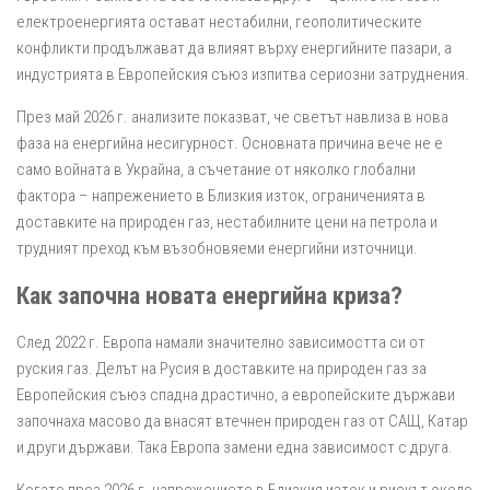
електроенергията остават нестабилни, геополитическите
конфликти продължават да влияят върху енергийните пазари, а
индустрията в Европейския съюз изпитва сериозни затруднения.
През май 2026 г. анализите показват, че светът навлиза в нова
фаза на енергийна несигурност. Основната причина вече не е
само войната в Украйна, а съчетание от няколко глобални
фактора – напрежението в Близкия изток, ограниченията в
доставките на природен газ, нестабилните цени на петрола и
трудният преход към възобновяеми енергийни източници.
Как започна новата енергийна криза?
След 2022 г. Европа намали значително зависимостта си от
руския газ. Делът на Русия в доставките на природен газ за
Европейския съюз спадна драстично, а европейските държави
започнаха масово да внасят втечнен природен газ от САЩ, Катар
и други държави. Така Европа замени една зависимост с друга.
Когато през 2026 г. напрежението в Близкия изток и рискът около