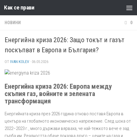
Как се прави
Към съдържанието
НОВИНИ
0
Енергийна криза 2026: Защо токът и газът
поскъпват в Европа и България?
ОТ
IVAN KOLEV
·
06.05.2026
Енергийна криза 2026: Европа между
скъпия газ, войните и зелената
трансформация
Енергийната криза през 2026 година отново поставя Европа в
центъра на глобалното икономическо напрежение. След шока от
2022–2023 г., много държави вярваха, че най-тежкото вече е зад
гърба им. Реалността обаче показва друго – цените на газа и