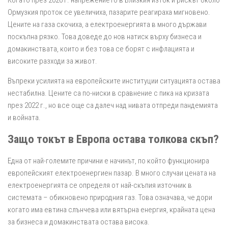
Ормузкия проток се увеличиха, пазарите реагираха мигновено.
Цените на газа скочиха, а електроенергията в много държави
поскъпна рязко. Това доведе до нов натиск върху бизнеса и
домакинствата, които и без това се борят с инфлацията и
високите разходи за живот.
Въпреки усилията на европейските институции ситуацията остава
нестабилна. Цените са по-ниски в сравнение с пика на кризата
през 2022 г., но все още са далеч над нивата отпреди пандемията
и войната.
Защо токът в Европа остава толкова скъп?
Една от най-големите причини е начинът, по който функционира
европейският електроенергиен пазар. В много случаи цената на
електроенергията се определя от най-скъпия източник в
системата – обикновено природния газ. Това означава, че дори
когато има евтина слънчева или вятърна енергия, крайната цена
за бизнеса и домакинствата остава висока.