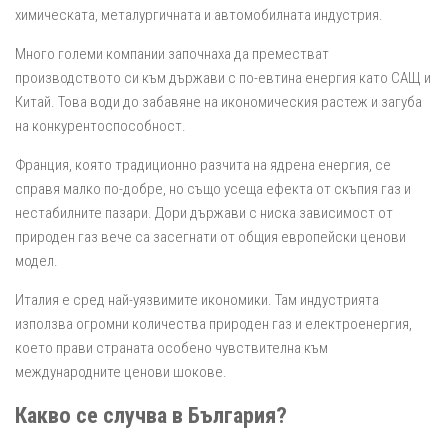
химическата, металургичната и автомобилната индустрия.
Много големи компании започнаха да преместват
производството си към държави с по-евтина енергия като САЩ и
Китай. Това води до забавяне на икономическия растеж и загуба
на конкурентоспособност.
Франция, която традиционно разчита на ядрена енергия, се
справя малко по-добре, но също усеща ефекта от скъпия газ и
нестабилните пазари. Дори държави с ниска зависимост от
природен газ вече са засегнати от общия европейски ценови
модел.
Италия е сред най-уязвимите икономики. Там индустрията
използва огромни количества природен газ и електроенергия,
което прави страната особено чувствителна към
международните ценови шокове.
Какво се случва в България?