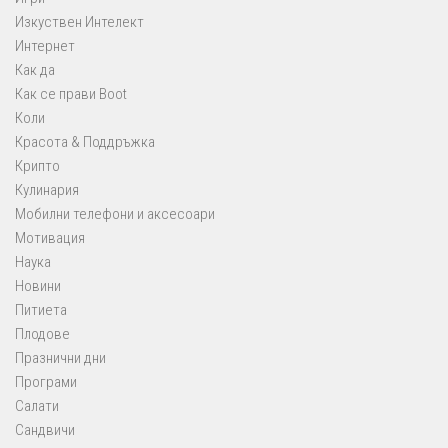
Изкуствен Интелект
Интернет
Как да
Как се прави Boot
Коли
Красота & Поддръжка
Крипто
Кулинария
Мобилни телефони и аксесоари
Мотивация
Наука
Новини
Питиета
Плодове
Празнични дни
Програми
Салати
Сандвичи