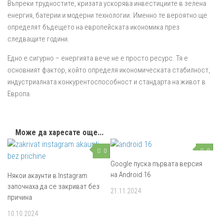
Въпреки трудностите, кризата ускорява инвестициите в зелена
енергия, батерии и модерни технологии. Именно те вероятно ще
определят бъдещето на европейската икономика през
следващите години.
Едно е сигурно – енергията вече не е просто ресурс. Тя е
основният фактор, който определя икономическата стабилност,
индустриалната конкурентоспособност и стандарта на живот в
Европа.
Може да харесате още...
0
0
Google пуска първата версия
на Android 16
Някои акаунти в Instagram
започнаха да се закриват без
21.11.2024
причина
10.10.2024