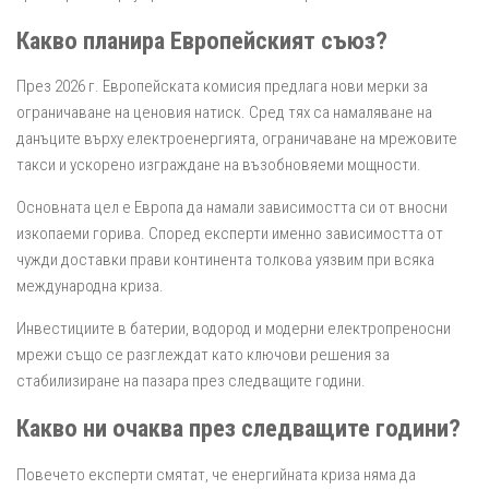
Какво планира Европейският съюз?
През 2026 г. Европейската комисия предлага нови мерки за
ограничаване на ценовия натиск. Сред тях са намаляване на
данъците върху електроенергията, ограничаване на мрежовите
такси и ускорено изграждане на възобновяеми мощности.
Основната цел е Европа да намали зависимостта си от вносни
изкопаеми горива. Според експерти именно зависимостта от
чужди доставки прави континента толкова уязвим при всяка
международна криза.
Инвестициите в батерии, водород и модерни електропреносни
мрежи също се разглеждат като ключови решения за
стабилизиране на пазара през следващите години.
Какво ни очаква през следващите години?
Повечето експерти смятат, че енергийната криза няма да