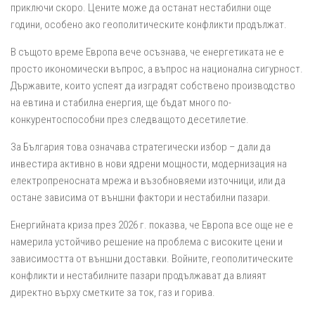
приключи скоро. Цените може да останат нестабилни още
години, особено ако геополитическите конфликти продължат.
В същото време Европа вече осъзнава, че енергетиката не е
просто икономически въпрос, а въпрос на национална сигурност.
Държавите, които успеят да изградят собствено производство
на евтина и стабилна енергия, ще бъдат много по-
конкурентоспособни през следващото десетилетие.
За България това означава стратегически избор – дали да
инвестира активно в нови ядрени мощности, модернизация на
електропреносната мрежа и възобновяеми източници, или да
остане зависима от външни фактори и нестабилни пазари.
Енергийната криза през 2026 г. показва, че Европа все още не е
намерила устойчиво решение на проблема с високите цени и
зависимостта от външни доставки. Войните, геополитическите
конфликти и нестабилните пазари продължават да влияят
директно върху сметките за ток, газ и горива.