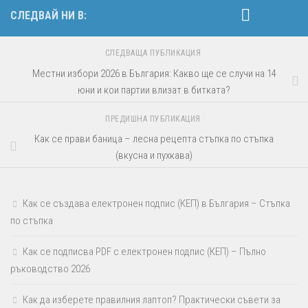
СЛЕДВАЙ НИ В:
СЛЕДВАЩА ПУБЛИКАЦИЯ
Местни избори 2026 в България: Какво ще се случи на 14
юни и кои партии влизат в битката?
ПРЕДИШНА ПУБЛИКАЦИЯ
Как се прави баница – лесна рецепта стъпка по стъпка
(вкусна и пухкава)
Как се създава електронен подпис (КЕП) в България – Стъпка
по стъпка
Как се подписва PDF с електронен подпис (КЕП) – Пълно
ръководство 2026
Как да изберете правилния лаптоп? Практически съвети за