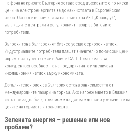
На фона на кризата България остава сред държавите с по-ниски
цени на електроенергията за домакинствата в Европейския
съюз. Основните причини са наличието на АЕЦ „Козлодуй“,
въглищните централи и регулираният пазар за битовите
потребители.
Въпреки това българският бизнес усеща сериозен натиск.
Индустриалните потребители плащат значително по-високи цени
спрямо конкурентите си в Азия и САЩ. Това намалява
конкурентоспособността на предприятията и увеличава
инфлационния натиск върху икономиката.
Допълнителен риск за България остава зависимостта от
международните пазари на горива. Ако напрежението в Близкия
изток се задълбочи, това може да доведе до ново увеличение на
цените на горивата и транспорта.
Зелената енергия – решение или нов
проблем?