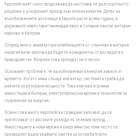
Европейският съюз продължава да настоява, че дългосрочното
решение е ускореният преход към зелена енергия. Делът на
възобновяемите източници в Европа расте всяка година, а
държавите инвестират милиарди евро в соларни панели, вятърни
паркове и батерии.
Според много анализатори комбинацията от слънчева и вятърна
енергия вече започва да бъде по-конкурентна от въглищата и
природния газ. Въпреки това преходът не е лесен.
Основният проблем е, че възобновяемата енергия зависи от
времето. Когато няма слънце или вятър, системата трябва да
разчита на резервни мощности. Това изисква огромни
инвестиции в батерии, електропреносни мрежи и технологии за
съхранение на енергия.
Освен това много европейски граждани започват да се
притесняват от високите разходи по зеления преход.
Инвестициите в нови мрежи и енергийни системи често се
прехвърлят върху крайните сметки на потребителите.