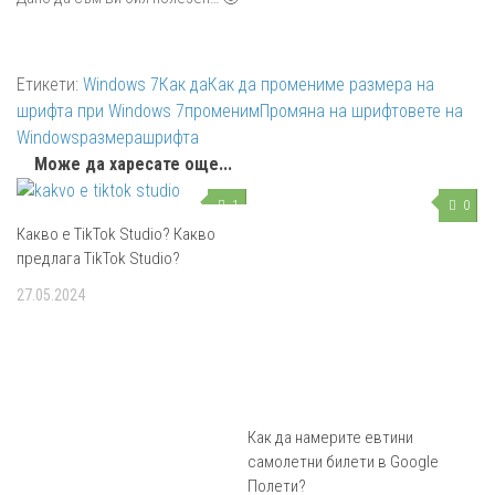
Етикети:
Windows 7
Как да
Как да промениме размера на
шрифтa при Windows 7
променим
Промяна на шрифтовете на
Windows
размера
шрифтa
Може да харесате още...
1
0
Какво e TikTok Studio? Какво
предлага TikTok Studio?
27.05.2024
Как да намерите евтини
самолетни билети в Google
Полети?