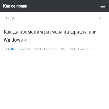
Как се прави
Към съдържанието
КАК ДА
0
Как да променим размера на шрифтa при
Windows 7
ОТ
IVAN KOLEV
· ПУБЛИКУВАНА
17.07.2015
· ОБНОВЯВАНА
24.09.2015