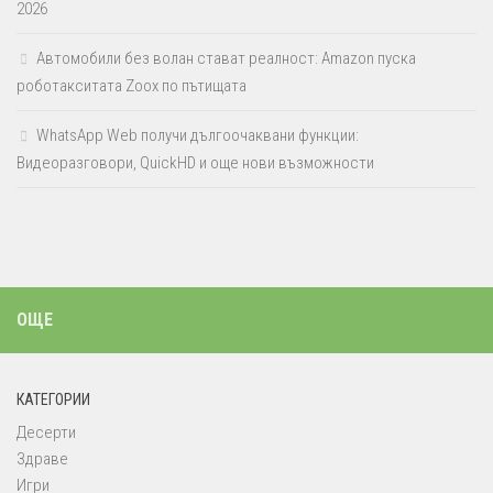
2026
Автомобили без волан стават реалност: Amazon пуска
роботакситата Zoox по пътищата
WhatsApp Web получи дългоочаквани функции:
Видеоразговори, QuickHD и още нови възможности
ОЩЕ
КАТЕГОРИИ
Десерти
Здраве
Игри