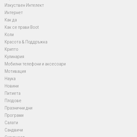
Изкуствен Интелект
Интернет
Как да
Как се прави Boot
Коли
Красота & Поддръжка
Крипто
Кулинария
Мобилни телефони и аксесоари
Мотивация
Наука
Новини
Питиета
Плодове
Празнични дни
Програми
Салати
Сандвичи