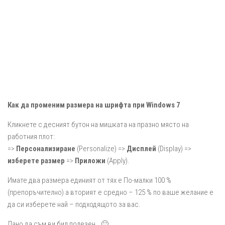
Как да променим размера на шрифтa при Windows 7
Кликнете с десният бутон на мишката на празно място на
работния плот:
=>
Персонализиране
(Personalize) =>
Дисплей
(Display) =>
изберете размер
=>
Приложи
(Apply).
Имате два размера единият от тях е По-малки 100 %
(препоръчително) а вторият е средно – 125 % по ваше желание е
да си изберете най – подходящото за вас.
Дано да съм ви бил полезен… 🙂