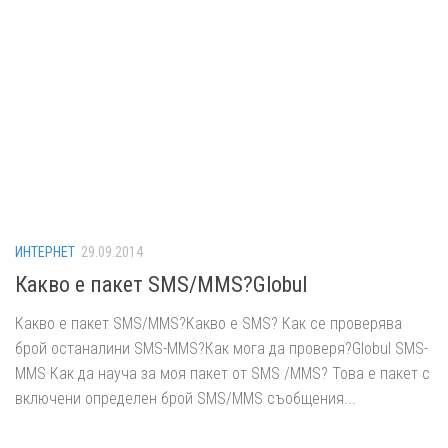
ИНТЕРНЕТ
29.09.2014
Какво е пакет SMS/MMS?Globul
Какво е пакет SMS/MMS?Какво е SMS? Как се проверява
брой останалини SMS-MMS?Как мога да проверя?Globul SMS-
MMS Как да науча за моя пакет от SMS /MMS? Това е пакет с
включени определен брой SMS/MMS съобщения...