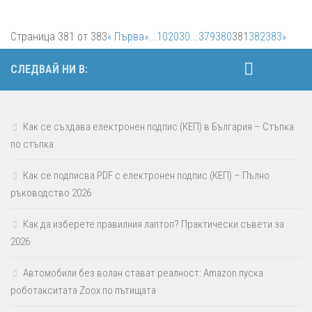
Страница 381 от 383
« Първа
»
...
10
20
30
...
379
380
381
382
383
»
СЛЕДВАЙ НИ В:
Как се създава електронен подпис (КЕП) в България – Стъпка
по стъпка
Как се подписва PDF с електронен подпис (КЕП) – Пълно
ръководство 2026
Как да изберете правилния лаптоп? Практически съвети за
2026
Автомобили без волан стават реалност: Amazon пуска
роботакситата Zoox по пътищата