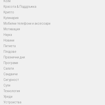
Коли
Красота & Поддръжка
Крипто
Кулинария
Мобилни телефони и аксесоари
Мотивация
Наука
Новини
Питиета
Плодове
Празнични дни
Програми
Салати
Сандвичи
Сигурност
Супи
Технология
Уреди
Устроиства