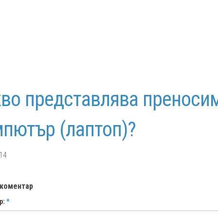
вo представлява преноси
пютър (лаптоп)?
14
 коментар
р:
*