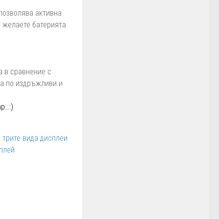
 позволява активна
и желаете батерията
а в сравнение с
са по издръжливи и
р…:)
 трите вида дисплеи
плей