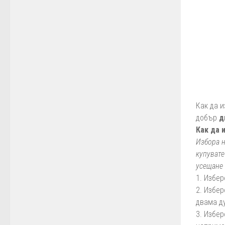
Как да 
добър
д
Как да 
Избора н
купувате
усещане 
1. Избер
2. Избер
двама д
3. Избер