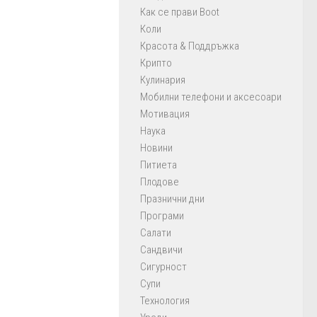
Как се прави Boot
Коли
Красота & Поддръжка
Крипто
Кулинария
Мобилни телефони и аксесоари
Мотивация
Наука
Новини
Питиета
Плодове
Празнични дни
Програми
Салати
Сандвичи
Сигурност
Супи
Технология