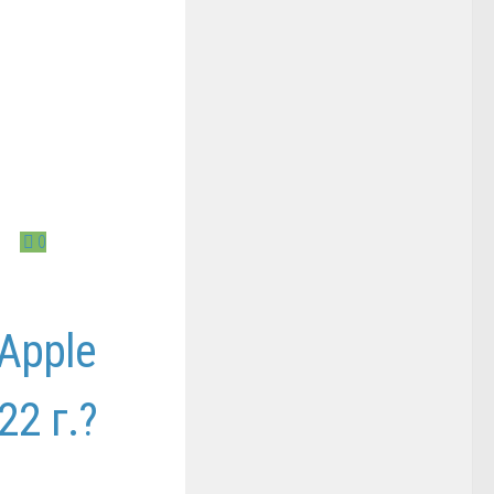
0
Apple
22 г.?