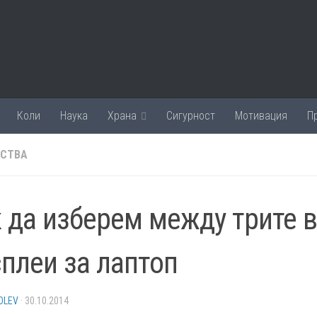
Коли
Наука
Храна
Сигурност
Мотивация
П
ИСТВА
 да изберем между трите 
плеи за лаптоп
OLEV
·
30.10.2014