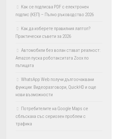
Как се подписва PDF с електронен
подпис (КЕП) – Пълно ръководство 2026
Как да изберете правилния лаптоп?
Практически съвети за 2026
Автомобили без волан стават реалност:
Amazon пуска роботакситата Zoox по
пътищата
WhatsApp Web получи дългоочаквани
функции: Видеоразговори, QuickHD и още
нови възможности
Потребителите на Google Maps се
сблъскаха със сериозен проблем с
трафика