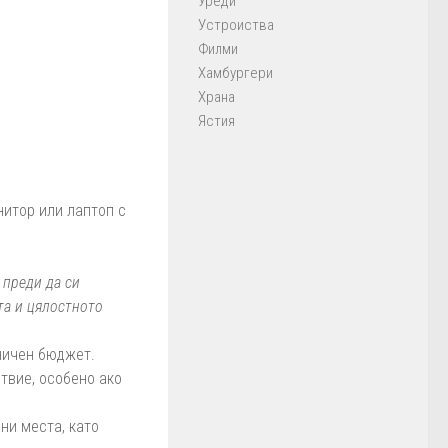
Уреди
Устроиства
Филми
Хамбургери
Храна
Ястия
нитор или лаптоп с
 преди да си
ята и цялостното
аничен бюджет.
твие, особено ако
ни места, като