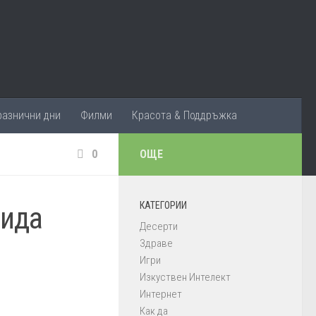
разнични дни
Филми
Красота & Поддръжка
0
ОЩЕ
КАТЕГОРИИ
вида
Десерти
Здраве
Игри
Изкуствен Интелект
Интернет
Как да