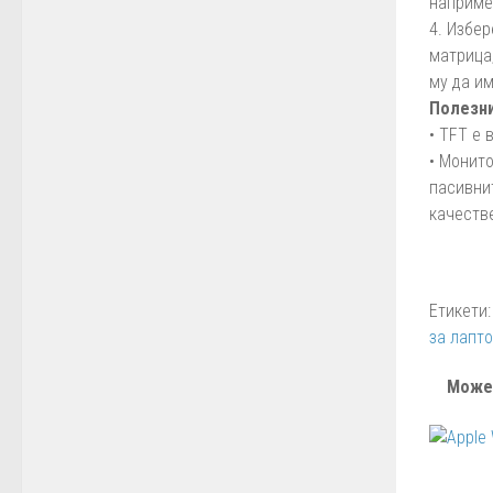
наприме
4. Избер
матрица,
му да и
Полезни
• TFT е 
• Монит
пасивни
качеств
Етикети:
за лапт
Може 