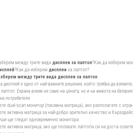
изберем между трите вида
дисплеи за лаптоп
?Как да изберем мо
исплей
?Как да изберем
дисплеи
за лаптоп?
изберем между трите вида дисплеи за лаптоп
а дисплей е едно от най-важните решения, който трябва да вземете,
 лаптоп. Екрана влияе не само на цената, но и на живота на батери
на потребителя.
ете dual-scan монитор (пасивна матрица), ако разполагате с огр
ете активна матрица за най-добро зрително качество и бързодейс
уши ще гледат едновременно монитора.
ете активна матрица, ако ще ползвате лаптопа си на доста освете