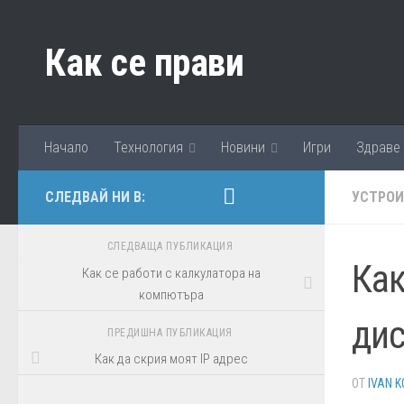
Към съдържанието
Как се прави
Начало
Технология
Новини
Игри
Здраве
СЛЕДВАЙ НИ В:
УСТРО
СЛЕДВАЩА ПУБЛИКАЦИЯ
Как
Как се работи с калкулатора на
компютъра
дис
ПРЕДИШНА ПУБЛИКАЦИЯ
Как да скрия моят IP адрес
ОТ
IVAN K