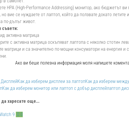
р в самолет.
ете HPA (High-Performance Addressing) монитор, ако бюджетът ви
 но вие се нуждаете от лаптоп, който да ползвате докато летите 
ма по-дълъг живот.
 съвети:
вид активна матрица
орите с активна матрица оскъпяват лаптопа с няколко стотин лев
те матрици и са значително по-мощни консуматори на енергия и 
ени.
Ако ви беше полезна информация моля напишете комента
Дисплей
Как да изберем дисплеи за лаптоп
Как да изберем между
оп
Как да изберем монитор или лаптоп с добър дисплей
лаптоп дис
да харесате още...
0