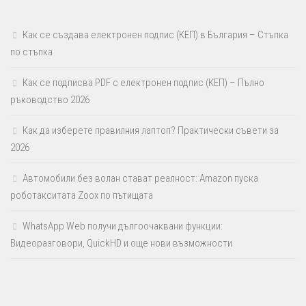
Как се създава електронен подпис (КЕП) в България – Стъпка
по стъпка
Как се подписва PDF с електронен подпис (КЕП) – Пълно
ръководство 2026
Как да изберете правилния лаптоп? Практически съвети за
2026
Автомобили без волан стават реалност: Amazon пуска
роботакситата Zoox по пътищата
WhatsApp Web получи дългоочаквани функции:
Видеоразговори, QuickHD и още нови възможности