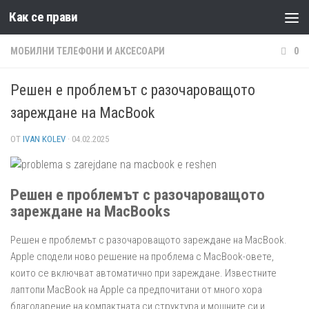
Как се прави
Към съдържанието
МОБИЛНИ ТЕЛЕФОНИ И АКСЕСОАРИ
0
Решен е проблемът с разочароващото
зареждане на MacBook
ОТ
IVAN KOLEV
·
04.02.2025
Решен е проблемът с разочароващото
зареждане на MacBooks
Решен е проблемът с разочароващото зареждане на MacBook.
Apple сподели ново решение на проблема с MacBook-овете,
които се включват автоматично при зареждане. Известните
лаптопи MacBook на Apple са предпочитани от много хора
благодарение на компактната си структура и мощните си и