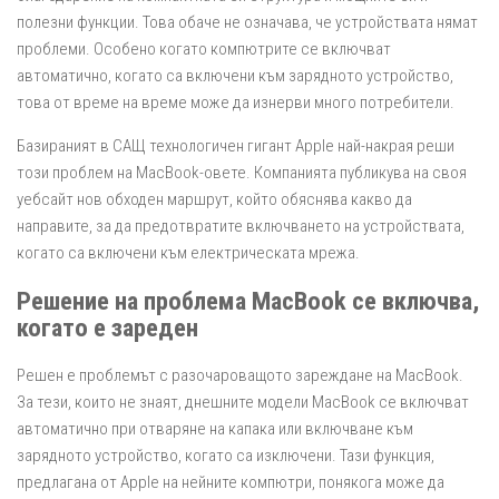
полезни функции. Това обаче не означава, че устройствата нямат
проблеми. Особено когато компютрите се включват
автоматично, когато са включени към зарядното устройство,
това от време на време може да изнерви много потребители.
Базираният в САЩ технологичен гигант Apple най-накрая реши
този проблем на MacBook-овете. Компанията публикува на своя
уебсайт нов обходен маршрут, който обяснява какво да
направите, за да предотвратите включването на устройствата,
когато са включени към електрическата мрежа.
Решение на проблема MacBook се включва,
когато е зареден
Решен е проблемът с разочароващото зареждане на MacBook.
За тези, които не знаят, днешните модели MacBook се включват
автоматично при отваряне на капака или включване към
зарядното устройство, когато са изключени. Тази функция,
предлагана от Apple на нейните компютри, понякога може да