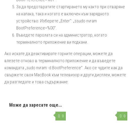
За да предотвратите стартирането му както при отваряне
на капака, така и когато е включен към зарядното
устройство: Изберете „Enter“: „ssudo nvram
BootPreference=%00“.
Въведете паролата си на администратор, когато
терминалното приложение ви подкани.
Ако искате да деактивирате горните операции, можете да
влезете отново в терминалното приложение и да въведете
командата „sudo nvram -d BootPreference“. Ако се чудите как да
свържете своя MacBook към телевизор и други дисплеи, можете
да разгледате и това съдържание:
Може да харесате още...
0
0