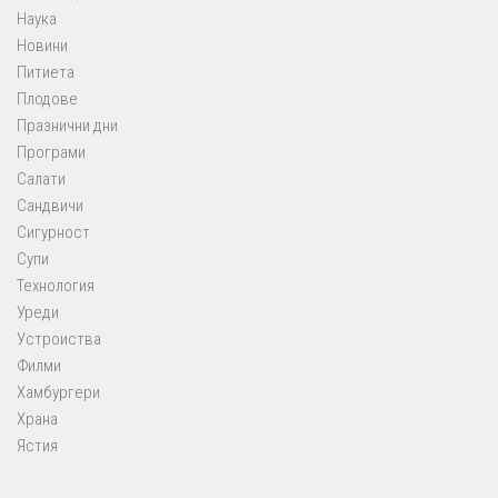
Наука
Новини
Питиета
Плодове
Празнични дни
Програми
Салати
Сандвичи
Сигурност
Супи
Технология
Уреди
Устроиства
Филми
Хамбургери
Храна
Ястия