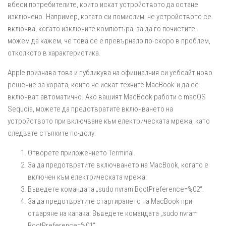
вбеси потребителите, които искат устройството да остане
изключено. Например, когато си помислим, че устройството се
включва, когато изключите компютъра, за да го почистите,
можем да кажем, че това се е превърнало по-скоро в проблем,
отколкото в характеристика.
Apple признава това и публикува на официалния си уебсайт ново
решение за хората, които не искат техните MacBook-и да се
включват автоматично. Ако вашият MacBook работи с macOS
Sequoia, можете да предотвратите включването на
устройството при включване към електрическата мрежа, като
следвате стъпките по-долу:
Отворете приложението Terminal.
За да предотвратите включването на MacBook, когато е
включен към електрическата мрежа:
Въведете командата „sudo nvram BootPreference=%02“.
За да предотвратите стартирането на MacBook при
отваряне на капака: Въведете командата „sudo nvram
BootPreference=%01“.