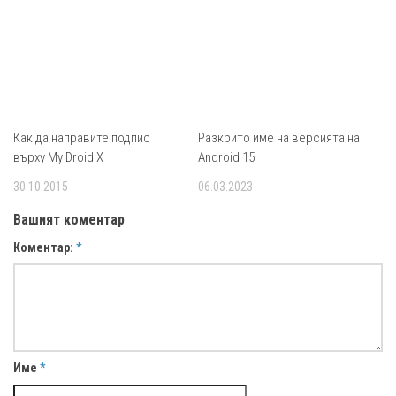
Как да направите подпис
Разкрито име на версията на
върху My Droid X
Android 15
30.10.2015
06.03.2023
Вашият коментар
Коментар:
*
Име
*