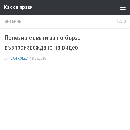
Как се прави
Към съдържанието
ИНТЕРНЕТ
0
Полезни съвети за по-бързо
възпроизвеждане на видео
ОТ
IVAN KOLEV
·
18.05.2015