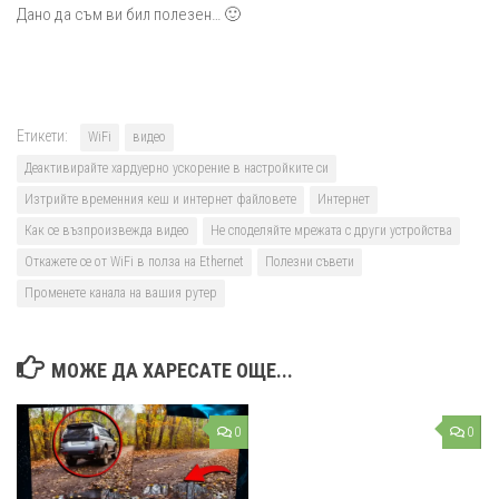
Дано да съм ви бил полезен… 🙂
Етикети:
WiFi
видео
Деактивирайте хардуерно ускорение в настройките си
Изтрийте временния кеш и интернет файловете
Интернет
Как се възпроизвежда видео
Не споделяйте мрежата с други устройства
Откажете се от WiFi в полза на Ethernet
Полезни съвети
Променете канала на вашия рутер
МОЖЕ ДА ХАРЕСАТЕ ОЩЕ...
0
0