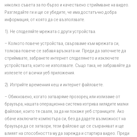
няколко съвета за по-бързо и качествено стриймване на видео.
Разгледайте ги и ще се убедите, че има достатъчно добра
информация, от която да се възползвате.
1). Не споделяйте мрежата с други устройства.
– Колкото повече устройства, свързваме към мрежата си,
толкова повече се забавя връзката ни. Преди да започнете да
стриймвате, забранете интернет споделянето и изключете
устройствата, които не използвате. Също така, не забравяйте да
излезете от всички уеб приложения.
2). Изтрийте временния кеш и интернет файловете.
– Обикновено, когато затваряме прозорец или излизаме от
браузъра, нашата операционна система изтрива хилядите малки
файлове, които тя сваля, за да ни покаже уеб страниците. Ако
обаче изключите компютъра си, без да дадете възможност на
браузъра да се затвори, тези файлове ще се съхраняват и ще
влияят на способността му да зарежда и стартира видео. Преди