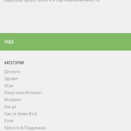
Видеоразговори, QuickHD и още нови възможности
ОЩЕ
КАТЕГОРИИ
Десерти
Здраве
Игри
Изкуствен Интелект
Интернет
Как да
Как се прави Boot
Коли
Красота & Поддръжка