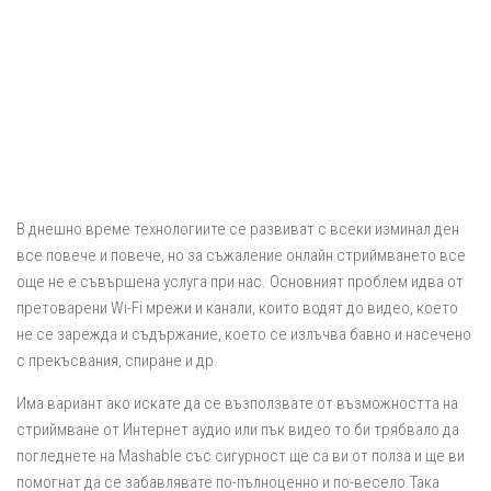
В днешно време технологиите се развиват с всеки изминал ден
все повече и повече, но за съжаление онлайн стриймването все
още не е съвършена услуга при нас. Основният проблем идва от
претоварени Wi-Fi мрежи и канали, които водят до видео, което
не се зарежда и съдържание, което се излъчва бавно и насечено
с прекъсвания, спиране и др.
Има вариант ако искате да се възползвате от възможността на
стриймване от Интернет аудио или пък видео то би трябвало да
погледнете на Mashable със сигурност ще са ви от полза и ще ви
помогнат да се забавлявате по-пълноценно и по-весело.Така