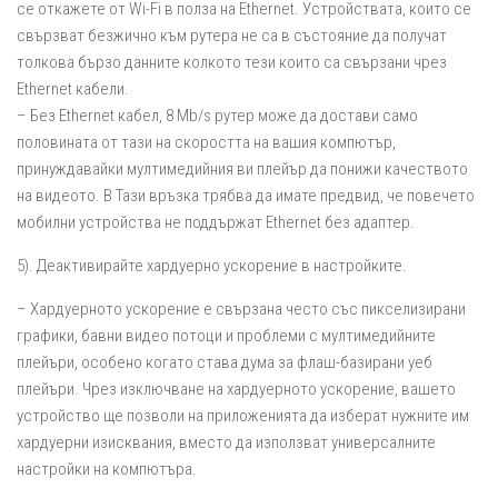
се откажете от Wi-Fi в полза на Ethernet. Устройствата, които се
свързват безжично към рутера не са в състояние да получат
толкова бързо данните колкото тези които са свързани чрез
Ethernet кабели.
– Без Ethernet кабел, 8 Mb/s рутер може да достави само
половината от тази на скоростта на вашия компютър,
принуждавайки мултимедийния ви плейър да понижи качеството
на видеото. В Тази връзка трябва да имате предвид, че повечето
мобилни устройства не поддържат Ethernet без адаптер.
5). Деактивирайте хардуерно ускорение в настройките.
– Хардуерното ускорение е свързана често със пикселизирани
графики, бавни видео потоци и проблеми с мултимедийните
плейъри, особено когато става дума за флаш-базирани уеб
плейъри. Чрез изключване на хардуерното ускорение, вашето
устройство ще позволи на приложенията да изберат нужните им
хардуерни изисквания, вместо да използват универсалните
настройки на компютъра.