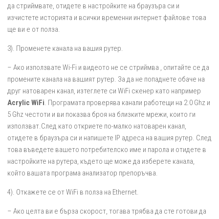
да стриймвате, отидете в настройките на браузъра си и
изчистете историята и всички временни интернет файлове това
ще ви е от полза.
3). Променете канала на вашия рутер.
– Ако използвате Wi-Fi и видеото не се стриймва , опитайте се да
промените канала на вашият рутер. За да не попаднете обаче на
друг натоварен канал, изтеглете си WiFi скенер като например
Acrylic WiFi
. Програмата проверява канали работещи на 2.0 Ghz и
5 Ghz честоти и ви показва броя на близките мрежи, които ги
използват.След като откриете по-малко натоварен канал,
отидете в браузъра си и напишете IP адреса на вашия рутер. След
това въведете вашето потребителско име и парола и отидете в
настройките на рутера, където ще може да изберете канала,
който вашата програма анализатор препоръчва.
4). Откажете се от WiFi в полза на Ethernet.
– Ако целта ви е бърза скорост, тогава трябва да сте готови да