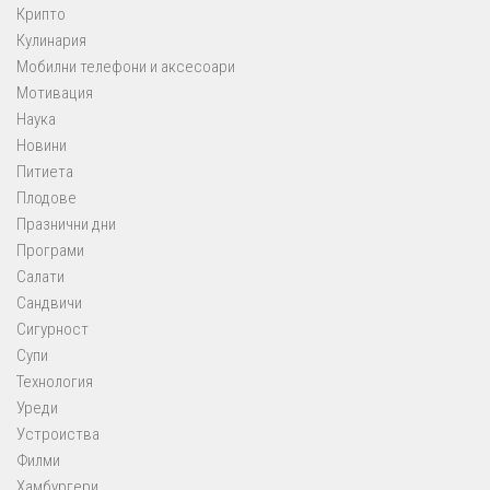
Крипто
Кулинария
Мобилни телефони и аксесоари
Мотивация
Наука
Новини
Питиета
Плодове
Празнични дни
Програми
Салати
Сандвичи
Сигурност
Супи
Технология
Уреди
Устроиства
Филми
Хамбургери