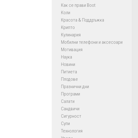
Как се прави Boot
Коли
Красота & Поддръжка
Крипто
Кулинария
Мобилни телефони и аксесоари
Мотивация
Наука
Новини
Питиета
Плодове
Празнични дни
Програми
Салати
Сандвичи
Сигурност
Супи
Технология