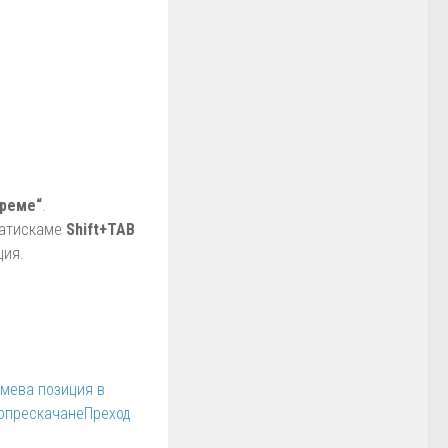
време“
.
натискаме
Shift+TAB
ция.
емева позиция в
о
прескачане
Преход