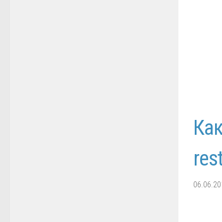
Как
res
06.06.20