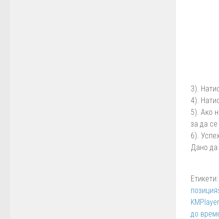
3). Нат
4). Нат
5). Ако
за да с
6). Успех
Дано да
Етикети:
позиция
KMPlaye
до врем