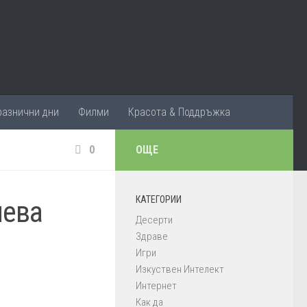
разнични дни
Филми
Красота & Поддръжка
0
ОЩЕ
КАТЕГОРИИ
мева
Десерти
Здраве
Игри
Изкуствен Интелект
Интернет
Как да