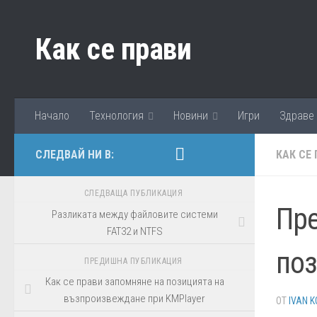
Към съдържанието
Как се прави
Начало
Технология
Новини
Игри
Здраве
СЛЕДВАЙ НИ В:
КАК СЕ
СЛЕДВАЩА ПУБЛИКАЦИЯ
Пре
Разликaта между файловите системи
FAT32 и NTFS
поз
ПРЕДИШНА ПУБЛИКАЦИЯ
Как се прави запомняне на позицията на
възпроизвеждане при KMPlayer
ОТ
IVAN K