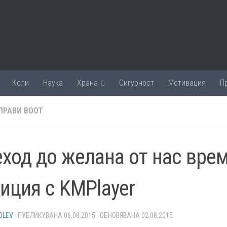
Коли
Наука
Храна
Сигурност
Мотивация
П
 ПРАВИ BOOT
ход до желана от нас вре
иция с KMPlayer
OLEV
· ПУБЛИКУВАНА
06.08.2015
· ОБНОВЯВАНА
02.08.2015