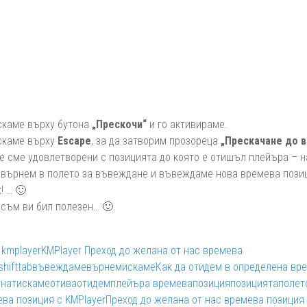
искаме върху бутона
„Прескочи“
и го активираме.
искаме върху
Escape
, за да затворим прозореца
„Прескачане до 
 не сме удовлетворени с позицията до която е отишъл плейъра – 
е върнем в полето за въвеждане и въвеждаме нова времева пози
! … 🙂
 съм ви бил полезен… 🙂
kmplayer
KMPlayer Преход до желана от нас времева
shift
tab
въвеждаме
върнем
искаме
Как да отидем в определена вр
r
натискаме
отива
отидем
плейъра времева
позиция
позицията
полет
ева позиция с KMPlayer
Преход до желана от нас времева позиция