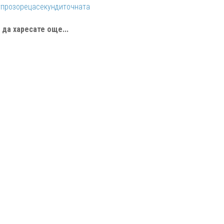
r
прозореца
секунди
точната
да харесате още...