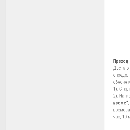
Преход 
Доста о
определ
обясня к
1). Ста
2). Нат
време“
,
времева
час, 10