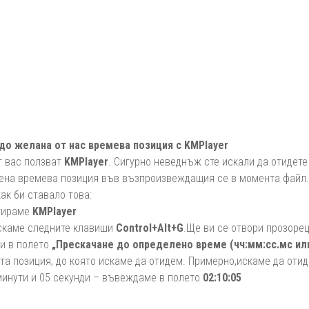
до желана от нас времева позиция с KMPlayer
т вас ползват
KMPlayer
. Сигурно неведнъж сте искали да отидете
ена времева позиция във възпроизвеждащия се в момента файл.
ак би ставало това:
ртираме
KMPlayer
искаме следните клавиши
Control+Alt+G
.Ще ви се отвори прозоре
 и в полето
„Прескачане до определено време (чч:мм:сс.мс или
та позиция, до която искаме да отидем. Примерно,искаме да отид
 минути и 05 секунди – въвеждаме в полето
02:10:05