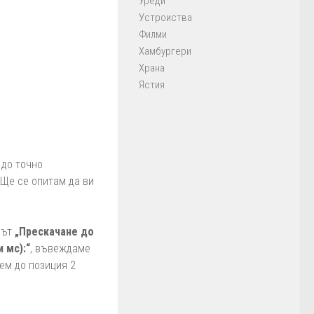
Уреди
Устроиства
Филми
Хамбургери
Храна
Ястия
 до точно
Ще се опитам да ви
цът
„Прескачане до
 мс):“
, въвеждаме
ем до позиция 2