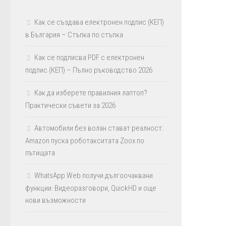
Как се създава електронен подпис (КЕП)
в България – Стъпка по стъпка
Как се подписва PDF с електронен
подпис (КЕП) – Пълно ръководство 2026
Как да изберете правилния лаптоп?
Практически съвети за 2026
Автомобили без волан стават реалност:
Amazon пуска роботакситата Zoox по
пътищата
WhatsApp Web получи дългоочаквани
функции: Видеоразговори, QuickHD и още
нови възможности