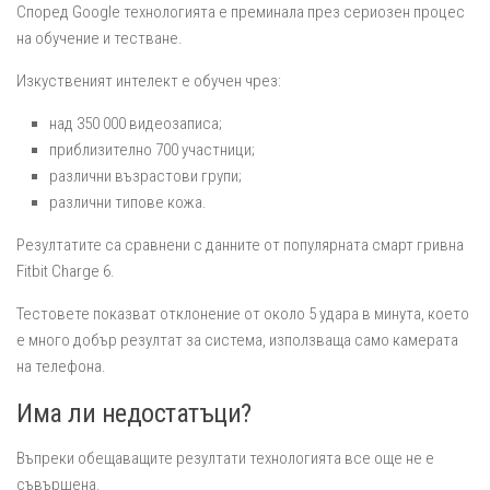
Според Google технологията е преминала през сериозен процес
на обучение и тестване.
Изкуственият интелект е обучен чрез:
над 350 000 видеозаписа;
приблизително 700 участници;
различни възрастови групи;
различни типове кожа.
Резултатите са сравнени с данните от популярната смарт гривна
Fitbit Charge 6.
Тестовете показват отклонение от около 5 удара в минута, което
е много добър резултат за система, използваща само камерата
на телефона.
Има ли недостатъци?
Въпреки обещаващите резултати технологията все още не е
съвършена.