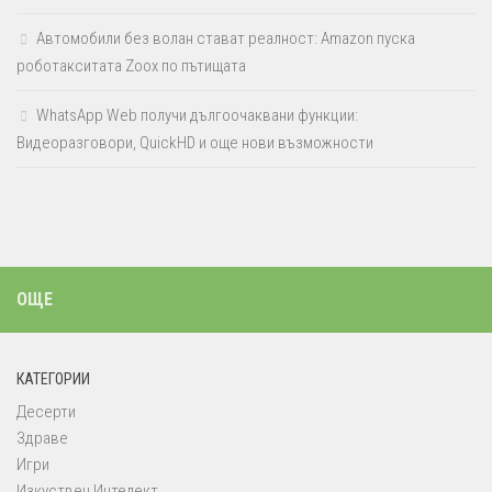
Автомобили без волан стават реалност: Amazon пуска
роботакситата Zoox по пътищата
WhatsApp Web получи дългоочаквани функции:
Видеоразговори, QuickHD и още нови възможности
ОЩЕ
КАТЕГОРИИ
Десерти
Здраве
Игри
Изкуствен Интелект