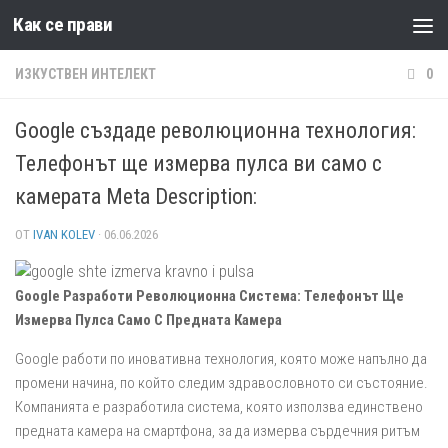
Как се прави
Към съдържанието
ИЗКУСТВЕН ИНТЕЛЕКТ
0
Google създаде революционна технология:
Телефонът ще измерва пулса ви само с
камерата Meta Description:
ОТ
IVAN KOLEV
·
06.06.2026
Google Разработи Революционна Система: Телефонът Ще
Измерва Пулса Само С Предната Камера
Google работи по иновативна технология, която може напълно да
промени начина, по който следим здравословното си състояние.
Компанията е разработила система, която използва единствено
предната камера на смартфона, за да измерва сърдечния ритъм