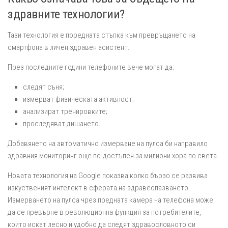
здравните технологии?
Тази технология е поредната стъпка към превръщането на
смартфона в личен здравен асистент.
През последните години телефоните вече могат да:
следят съня;
измерват физическата активност;
анализират тренировките;
проследяват дишането.
Добавянето на автоматично измерване на пулса би направило
здравния мониторинг още по-достъпен за милиони хора по света.
Новата технология на Google показва колко бързо се развива
изкуственият интелект в сферата на здравеопазването.
Измерването на пулса чрез предната камера на телефона може
да се превърне в революционна функция за потребителите,
които искат лесно и удобно да следят здравословното си