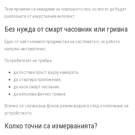
Тези промени са невидими за човешкото око, но могат да бъдат
разпознати от изкуствения интелект.
Без нужда от смарт часовник или гривна
Едно от най-големите предимства на системата е, че работи
напълно автоматично.
Потребителят не трябва:
да поставя пръст върху камерата;
да стартира приложение;
да носи смарт часовник;
да използва фитнес гривна.
Всичко се случва във фонов режим веднага след отключване на
устройството.
Колко точни са измерванията?