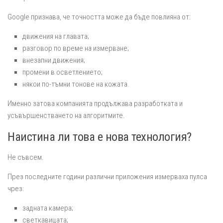
Google признава, че точността може да бъде повлияна от:
движения на главата;
разговор по време на измерване;
внезапни движения;
промени в осветлението;
някои по-тъмни тонове на кожата.
Именно затова компанията продължава разработката и
усъвършенстването на алгоритмите.
Наистина ли това е нова технология?
Не съвсем.
През последните години различни приложения измерваха пулса
чрез:
задната камера;
светкавицата;