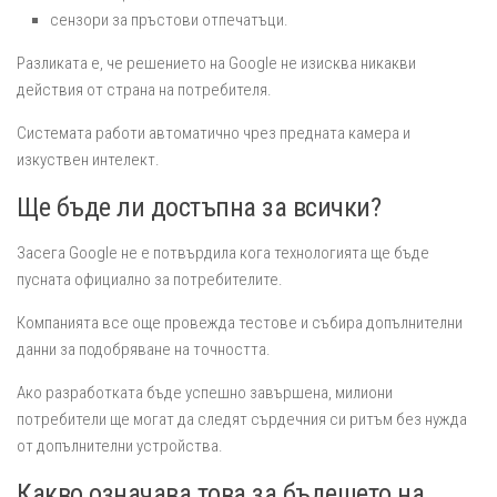
сензори за пръстови отпечатъци.
Разликата е, че решението на Google не изисква никакви
действия от страна на потребителя.
Системата работи автоматично чрез предната камера и
изкуствен интелект.
Ще бъде ли достъпна за всички?
Засега Google не е потвърдила кога технологията ще бъде
пусната официално за потребителите.
Компанията все още провежда тестове и събира допълнителни
данни за подобряване на точността.
Ако разработката бъде успешно завършена, милиони
потребители ще могат да следят сърдечния си ритъм без нужда
от допълнителни устройства.
Какво означава това за бъдещето на