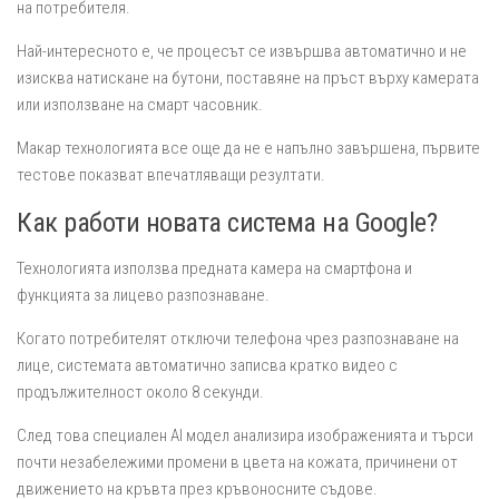
на потребителя.
Най-интересното е, че процесът се извършва автоматично и не
изисква натискане на бутони, поставяне на пръст върху камерата
или използване на смарт часовник.
Макар технологията все още да не е напълно завършена, първите
тестове показват впечатляващи резултати.
Как работи новата система на Google?
Технологията използва предната камера на смартфона и
функцията за лицево разпознаване.
Когато потребителят отключи телефона чрез разпознаване на
лице, системата автоматично записва кратко видео с
продължителност около 8 секунди.
След това специален AI модел анализира изображенията и търси
почти незабележими промени в цвета на кожата, причинени от
движението на кръвта през кръвоносните съдове.