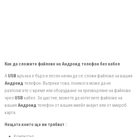
Как да сложите файлове на Андроид телефон без кабел
A
USB
връзка е бърз и лесен начин да се сложи файлове на вашия
Андроид
телефон. Въпреки това, понякога може да не
разполагате с време или оборудване за прехвърляне на файлове
чрез
USB
кабел. За щастие, можете да изтеглите файлове на
вашия
Андроид
телефон от вашия имейл акаунт или от микроб
карта.
Нещата които ще ви трябват :
Компютър