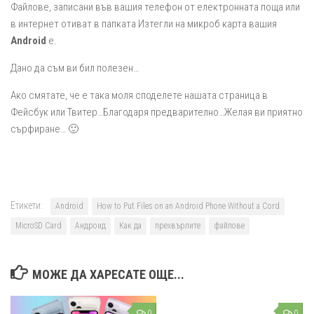
Файлове, записани във вашия телефон от електронната поща или
в интернет отиват в папката Изтегли на микроб карта вашия
Android
е.
Дано да съм ви бил полезен…
Ако смятате, че е така моля споделете нашата страница в
Фейсбук или Твитер…Благодаря предварително…Желая ви приятно
сърфиране… 🙂
Етикети:
Android
How to Put Files on an Android Phone Without a Cord
MicroSD Card
Андроид
Как да
прехвърлите
файлове
МОЖЕ ДА ХАРЕСАТЕ ОЩЕ...
0
0