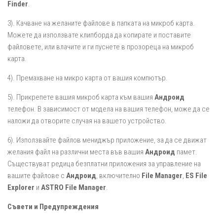
Finder
.
3). Качване на желаните файлове в папката на микроб карта.
Можете да използвате клипборда да копирате и поставите
файловете, или влачите и ги пуснете в прозореца на микроб
карта.
4). Премахване на микро карта от вашия компютър.
5). Прикрепете вашия микроб карта към вашия
Андроид
телефон. В зависимост от модела на вашия телефон, може да се
наложи да отворите случая на вашето устройство.
6). Използвайте файлов мениджър приложение, за да се движат
желания файл на различни места във вашия
Андроид
памет.
Съществуват редица безплатни приложения за управление на
вашите файлове с
Андроид
, включително
File Manager
,
ES File
Explorer
и
ASTRO File Manager
.
Съвети и Предупреждения