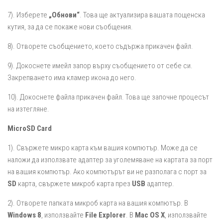
7). Изберете
„Обнови“
. Това ще актуализира вашата пощенска
кутия, за да се покаже нови съобщения.
8). Отворете съобщението, което съдържа прикачен файл.
9). Докоснете имейл запор върху съобщението от себе си.
Закрепването има кламер икона до него.
10). Докоснете файла прикачен файл. Това ще започне процесът
на изтегляне.
MicroSD Card
1). Свържете микро карта към вашия компютър. Може да се
наложи да използвате адаптер за уголемяване на картата за порт
на вашия компютър. Ако компютърът ви не разполага с порт за
SD
карта, свържете микроб карта през
USB
адаптер.
2). Отворете папката микроб карта на вашия компютър. В
Windows 8
, използвайте
File Explorer
. В
Mac OS X
, използвайте