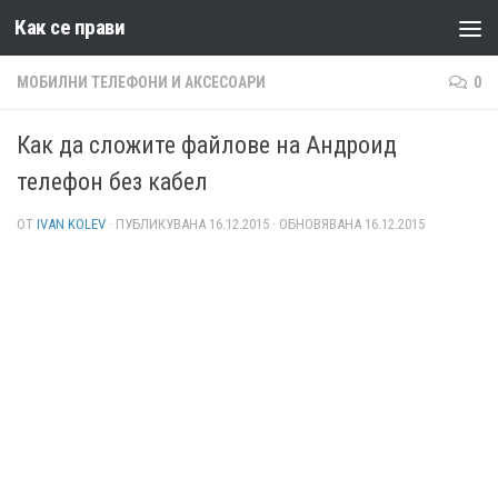
Как се прави
Към съдържанието
МОБИЛНИ ТЕЛЕФОНИ И АКСЕСОАРИ
0
Как да сложите файлове на Андроид
телефон без кабел
ОТ
IVAN KOLEV
· ПУБЛИКУВАНА
16.12.2015
· ОБНОВЯВАНА
16.12.2015