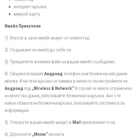
интернет връзка
микроб карта
Имейл Прикачени
1). Влезте в своя имейл акаунт от компютър.
2). Създаване на имейл до себе си.
3). Прикрепете желания файл на вашия имейл съобщение.
4). Свържете вашия
Андроид
телефон към безжична или данни
мрежа. И на тези връзки се намира в менюто на настройките на
Андроид
под
„Wireless & Network.“
В случай че имате ограничено
количество данни, използвайте безжичната връзка. Ако сте
извън обхвата на безжична връзка, използвайте системата за
информация.
5). Отворете вашия имейл акаунт в
Mail
приложението на.
6). Докоснете
„Меню“
иконата.