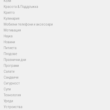
Коли
Красота & Поддръжка
Крипто
Кулинария
Мобилни телефони и аксесоари
Мотивация
Наука
Новини
Питиета
Плодове
Празнични дни
Програми
Салати
Сандвичи
Сигурност
Супи
Технология
Уреди
Устроиства