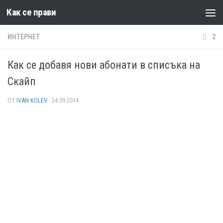
Как се прави
Към съдържанието
ИНТЕРНЕТ
2
Как се добавя нови абонати в списъка на
Скайп
ОТ
IVAN KOLEV
·
24.09.2014