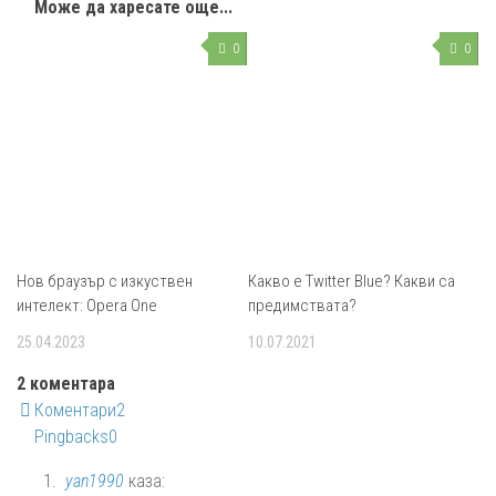
Може да харесате още...
0
0
Нов браузър с изкуствен
Какво е Twitter Blue? Какви са
интелект: Opera One
предимствата?
25.04.2023
10.07.2021
2 коментара
Коментари
2
Pingbacks
0
yan1990
каза: