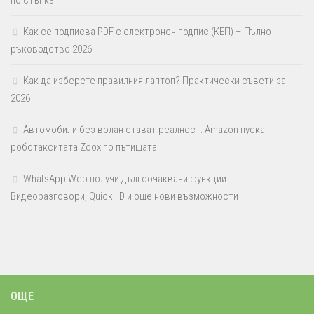
по стъпка
Как се подписва PDF с електронен подпис (КЕП) – Пълно
ръководство 2026
Как да изберете правилния лаптоп? Практически съвети за
2026
Автомобили без волан стават реалност: Amazon пуска
роботакситата Zoox по пътищата
WhatsApp Web получи дългоочаквани функции:
Видеоразговори, QuickHD и още нови възможности
ОЩЕ