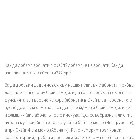
Как да добавя абонати в скайп? добавяне на абонати.Как да
направя списък с абонати? Skype.
За да добавим даден човек към нашият списък с абонати, трябва
да знаем точното му Скайп име, или да го потърсим с помощта на
функцията за търсене на хора (абонати) в Скайп. За търсенето е
нужно да знаем само част от данните му – или Скайп име, или име
и фамилия (ако абонатът се е именувал целесъобразно, или e-mail
адреса му. При Скайп 3 тази функция беше в меню (Инструменти),
а при Скайп 4 е в меню (Абонати). Като намерим този човек,
когото търсим, трябва да се фокусираме върху него (в списъка с