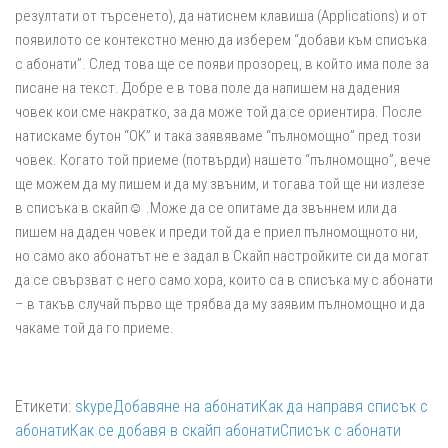
резултати от търсенето), да натиснем клавиша (Applications) и от
появилото се контекстно меню да изберем “добави към списъка
с абонати”. След това ще се появи прозорец, в който има поле за
писане на текст. Добре е в това поле да напишем на дадения
човек кои сме накратко, за да може той да се ориентира. После
натискаме бутон “OK” и така заявяваме “пълномощно” пред този
човек. Когато той приеме (потвърди) нашето “пълномощно”, вече
ще можем да му пишем и да му звъним, и тогава той ще ни излезе
в списъка в скайп☺ .Може да се опитаме да звъннем или да
пишем на даден човек и преди той да е приел пълномощното ни,
но само ако абонатът не е задал в Скайп настройките си да могат
да се свързват с него само хора, които са в списъка му с абонати
– в такъв случай първо ще трябва да му заявим пълномощно и да
чакаме той да го приеме.
Етикети:
skype
Добавяне на абонати
Как да направя списък с
абонати
Как се добавя в скайп абонати
Списък с абонати