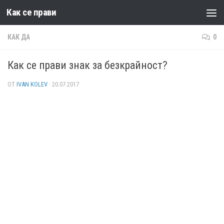
Как се прави
Към съдържанието
КАК ДА
0
Как се прави знак за безкрайност?
ОТ
IVAN KOLEV
·
20.07.2017