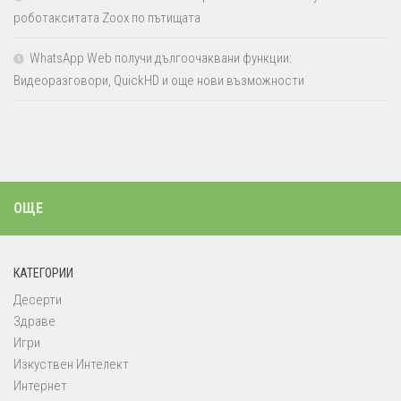
роботакситата Zoox по пътищата
WhatsApp Web получи дългоочаквани функции:
Видеоразговори, QuickHD и още нови възможности
ОЩЕ
КАТЕГОРИИ
Десерти
Здраве
Игри
Изкуствен Интелект
Интернет