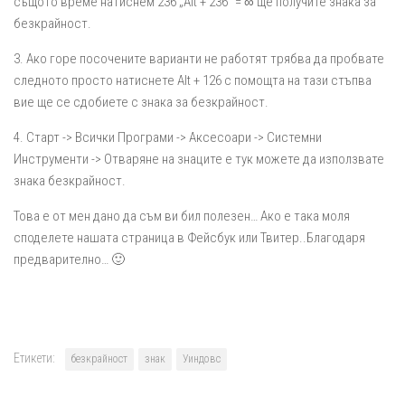
същото време натиснем 236 „Alt + 236“ = ∞ ще получите знака за
безкрайност.
3. Ако горе посочените варианти не работят трябва да пробвате
следното просто натиснете Alt + 126 с помощта на тази стъпва
вие ще се сдобиете с знака за безкрайност.
4. Старт -> Всички Програми -> Аксесоари -> Системни
Инструменти -> Отваряне на знаците е тук можете да използвате
знака безкрайност.
Това е от мен дано да съм ви бил полезен… Ако е така моля
споделете нашата страница в Фейсбук или Твитер..Благодаря
предварително… 🙂
Етикети:
безкрайност
знак
Уиндовс