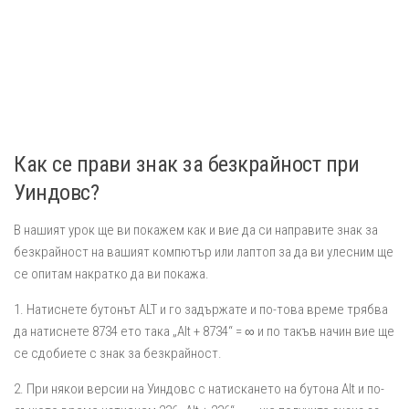
Как се прави знак за безкрайност при
Уиндовс?
В нашият урок ще ви покажем как и вие да си направите знак за
безкрайност на вашият компютър или лаптоп за да ви улесним ще
се опитам накратко да ви покажа.
1. Натиснете бутонът ALT и го задържате и по-това време трябва
да натиснете 8734 ето така „Alt + 8734“ = ∞ и по такъв начин вие ще
се сдобиете с знак за безкрайност.
2. При някои версии на Уиндовс с натискането на бутона Alt и по-