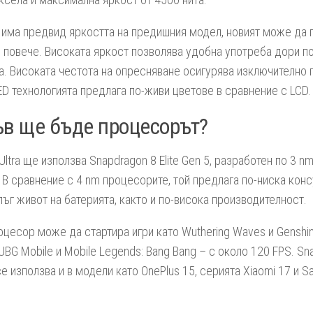
 има предвид яркостта на предишния модел, новият може да
и повече. Високата яркост позволява удобна употреба дори п
а. Високата честота на опресняване осигурява изключително 
D технологията предлага по-живи цветове в сравнение с LCD.
в ще бъде процесорът?
 Ultra ще използва Snapdragon 8 Elite Gen 5, разработен по 3 n
 В сравнение с 4 nm процесорите, той предлага по-ниска кон
лъг живот на батерията, както и по-висока производителност.
оцесор може да стартира игри като Wuthering Waves и Genshin
PUBG Mobile и Mobile Legends: Bang Bang – с около 120 FPS. Sna
се използва и в модели като OnePlus 15, серията Xiaomi 17 и 