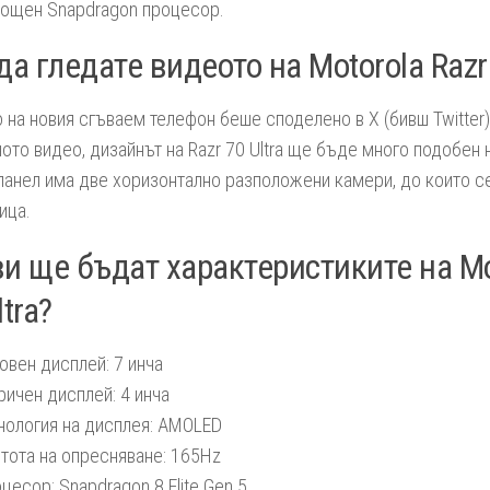
ощен Snapdragon процесор.
да гледате видеото на Motorola Razr 
 на новия сгъваем телефон беше споделено в X (бивш Twitter)
ото видео, дизайнът на Razr 70 Ultra ще бъде много подобен на
панел има две хоризонтално разположени камери, до които с
ица.
и ще бъдат характеристиките на Mo
ltra?
овен дисплей: 7 инча
ричен дисплей: 4 инча
нология на дисплея: AMOLED
тота на опресняване: 165Hz
цесор: Snapdragon 8 Elite Gen 5