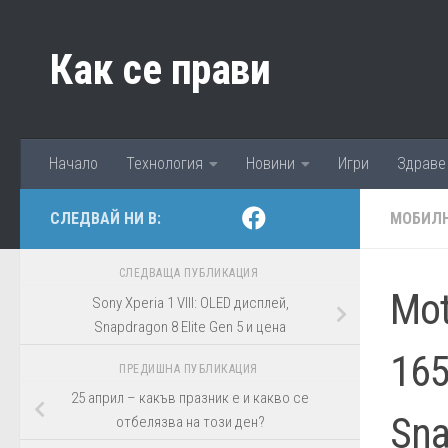
Към съдържанието
Как се прави
Начало
Технология
Новини
Игри
Здраве
СЛЕДВАЙ НИ В:
МОБИЛН
СЛЕДВАЩА ПУБЛИКАЦИЯ
Mot
Sony Xperia 1 VIII: OLED дисплей,
Snapdragon 8 Elite Gen 5 и цена
16
ПРЕДИШНА ПУБЛИКАЦИЯ
25 април – какъв празник е и какво се
Sna
отбелязва на този ден?