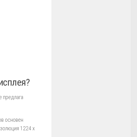
исплея?
е предлага
ов основен
езолюция 1224 x