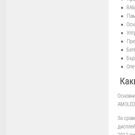
RAM
Пам
Осн
Улт
Пре
Бат
Бър
Опе
Какв
Основни
AMOLED 
За срав
дисплей
2912 пи