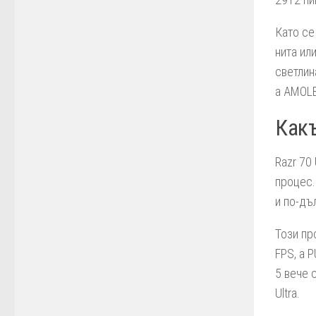
Като се
нита ил
светлин
а AMOLE
Какъ
Razr 70
процес.
и по-дъ
Този пр
FPS, а 
5 вече 
Ultra.