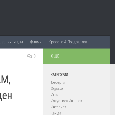
разнични дни
Филми
Красота & Поддръжка
0
ОЩЕ
КАТЕГОРИИ
AM,
Десерти
Здраве
щен
Игри
Изкуствен Интелект
Интернет
Как да