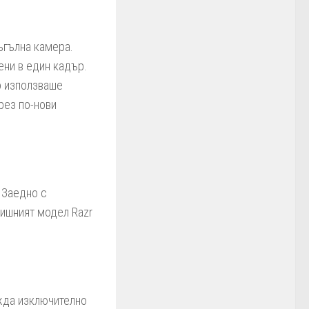
ъгълна камера.
ни в един кадър.
о използваше
рез по-нови
. Заедно с
дишният модел Razr
ежда изключително