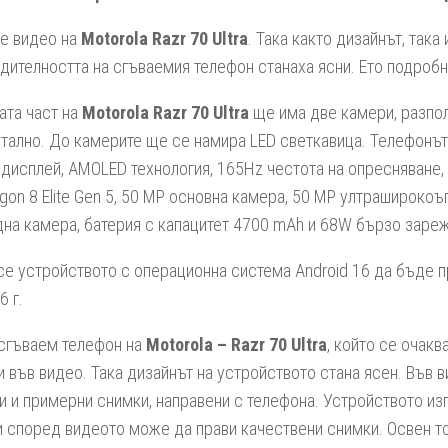
е видео на
Motorola Razr 70 Ultra
. Така както дизайнът, така
дителността на сгъваемия телефон станаха ясни. Ето подробн
ата част на
Motorola Razr 70 Ultra
ще има две камери, разпо
тално. До камерите ще се намира LED светкавица. Телефонът
 дисплей, AMOLED технология, 165Hz честота на опресняване
gon 8 Elite Gen 5, 50 MP основна камера, 50 MP ултраширокоъ
на камера, батерия с капацитет 4700 mAh и 68W бързо заре
се устройството с операционна система Android 16 да бъде 
6 г.
сгъваем телефон на
Motorola – Razr 70 Ultra
, който се очакв
и във видео. Така дизайнът на устройството стана ясен. Във 
и и примерни снимки, направени с телефона. Устройството и
и според видеото може да прави качествени снимки. Освен то