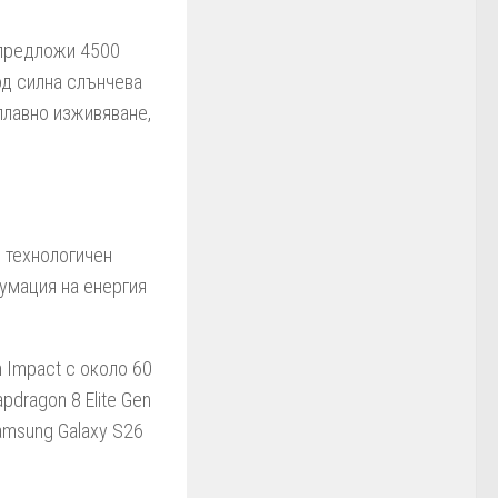
 предложи 4500
од силна слънчева
плавно изживяване,
m технологичен
сумация на енергия
 Impact с около 60
pdragon 8 Elite Gen
Samsung Galaxy S26