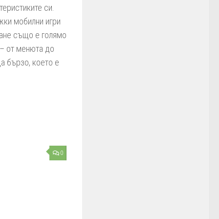
теристиките си.
жки мобилни игри
ване също е голямо
 – от менюта до
а бързо, което е
0