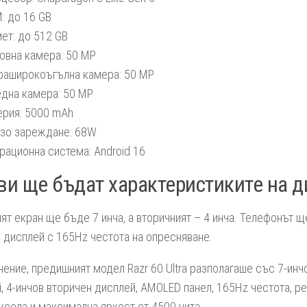
: до 16 GB
ет: до 512 GB
овна камера: 50 MP
раширокоъгълна камера: 50 MP
дна камера: 50 MP
ерия: 5000 mAh
зо зареждане: 68W
рационна система: Android 16
и ще бъдат характеристиките на д
ят екран ще бъде 7 инча, а вторичният – 4 инча. Телефонът щ
дисплей с 165Hz честота на опресняване.
нение, предишният модел Razr 60 Ultra разполагаше със 7-инч
, 4-инчов вторичен дисплей, AMOLED панел, 165Hz честота, р
ксела и максимална яркост от 4500 нита.