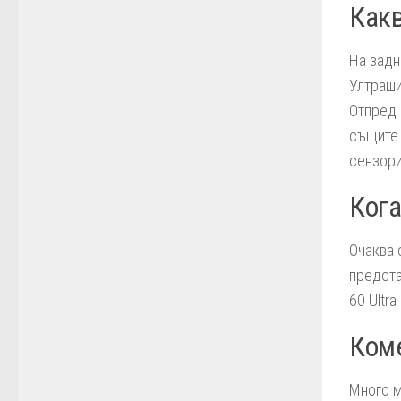
Какв
На задн
Ултраши
Отпред 
същите 
сензори
Кога
Очаква 
предста
60 Ultr
Коме
Много м