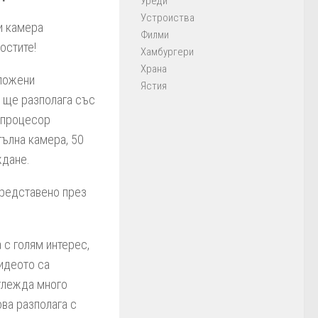
Уреди
Устроиства
 и камера
Филми
остите!
Хамбургери
Храна
ложени
Ястия
 ще разполага със
, процесор
гълна камера, 50
ждане.
представено през
а с голям интерес,
видеото са
зглежда много
ва разполага с