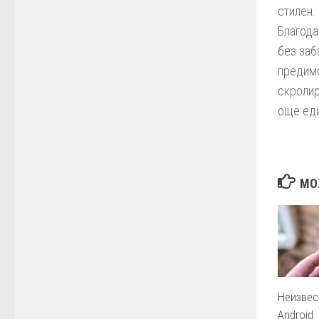
стилен.
Благода
без заб
предимс
скролир
още еди
МО
Неизвес
Android