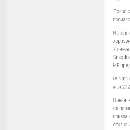
Появи с
произво
На задн
хоризон
7-инчов
Snapdra
MP пред
Очаква 
май 202
Новият 
се появ
показан
стилно 