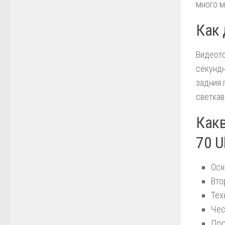
много м
Как 
Видеото
секундн
задния 
светкав
Какв
70 U
Осн
Вто
Тех
Чес
Про