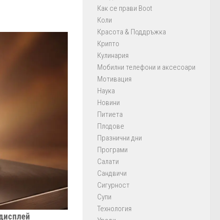
Как се прави Boot
Коли
Красота & Поддръжка
Крипто
Кулинария
Мобилни телефони и аксесоари
Мотивация
Наука
Новини
Питиета
Плодове
Празнични дни
Програми
Салати
Сандвичи
Сигурност
Супи
Технология
 дисплей