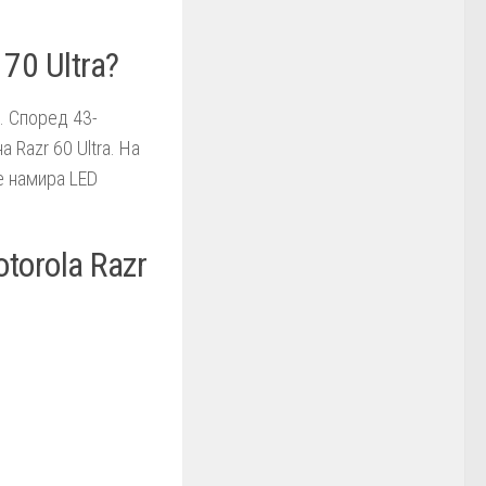
70 Ultra?
. Според 43-
 Razr 60 Ultra. На
е намира LED
torola Razr