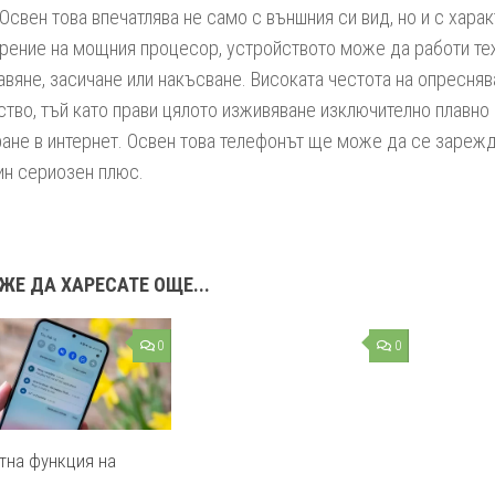
 Освен това впечатлява не само с външния си вид, но и с харак
рение на мощния процесор, устройството може да работи те
авяне, засичане или накъсване. Високата честота на опресня
тво, тъй като прави цялото изживяване изключително плавно
ане в интернет. Освен това телефонът ще може да се зарежд
н сериозен плюс.
ЖЕ ДА ХАРЕСАТЕ ОЩЕ...
0
0
тна функция на