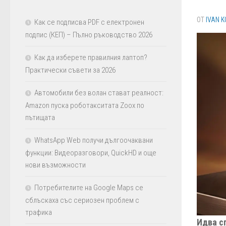
ОТ
IVAN K
Как се подписва PDF с електронен
подпис (КЕП) – Пълно ръководство 2026
Как да изберете правилния лаптоп?
Практически съвети за 2026
Автомобили без волан стават реалност:
Amazon пуска роботакситата Zoox по
пътищата
WhatsApp Web получи дългоочаквани
функции: Видеоразговори, QuickHD и още
нови възможности
Потребителите на Google Maps се
сблъскаха със сериозен проблем с
трафика
Идва с