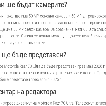
и ще бъдат камерите?
ия панел ще има 50 MP основна камера и 50 MP ултрашироко
рокоъгълният обектив позволява заснемане на по-широки сце
ще има 50 MP селфи камера. За сравнение, Razr 60 Ultra същ
резолюции. Очаква се новият модел да донесе подобрения ч
 и софтуерни оптимизации.
 ще бъде представен?
се Motorola Razr 70 Ultra да бъде представен през май 2026 г
вянето ще станат ясни всички характеристики и цената. Пре
a беше представен през април 2025 г.
нтар на редактора
и хареса дизайнът на Motorola Razr 70 Ultra. Телефонът изгл