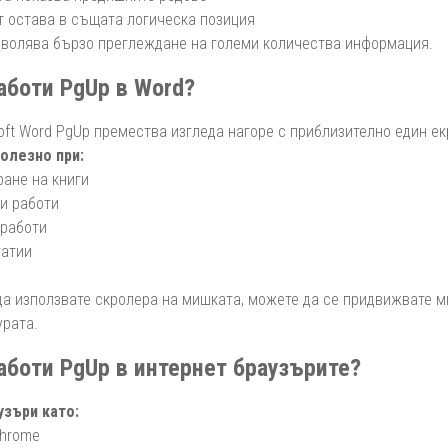
т остава в същата логическа позиция
зволява бързо преглеждане на големи количества информация.
аботи PgUp в Word?
oft Word PgUp премества изгледа нагоре с приблизително един ек
полезно при:
ране на книги
и работи
 работи
татии
да използвате скролера на мишката, можете да се придвижвате м
урата.
аботи PgUp в интернет браузърите?
узъри като:
Chrome