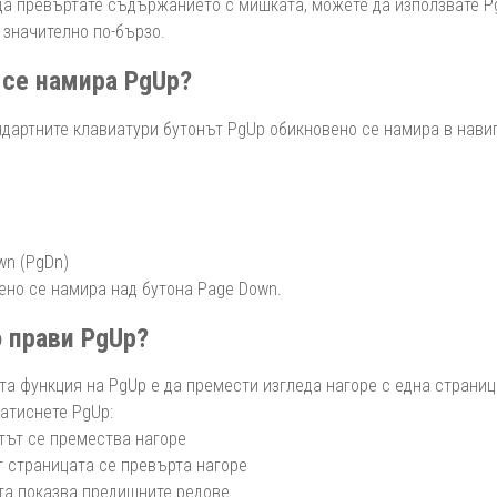
да превъртате съдържанието с мишката, можете да използвате Pg
 значително по-бързо.
се намира PgUp?
ндартните клавиатури бутонът PgUp обикновено се намира в навиг
wn (PgDn)
ено се намира над бутона Page Down.
 прави PgUp?
а функция на PgUp е да премести изгледа нагоре с една страница
натиснете PgUp:
тът се премества нагоре
т страницата се превърта нагоре
та показва предишните редове