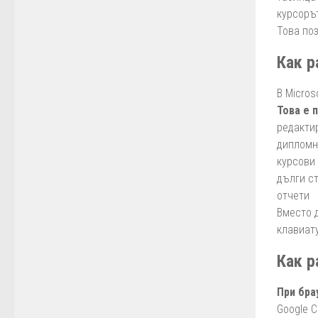
курсоръ
Това по
Как р
В Micros
Това е 
редакти
дипломн
курсови
дълги с
отчети
Вместо 
клавиат
Как р
При бра
Google 