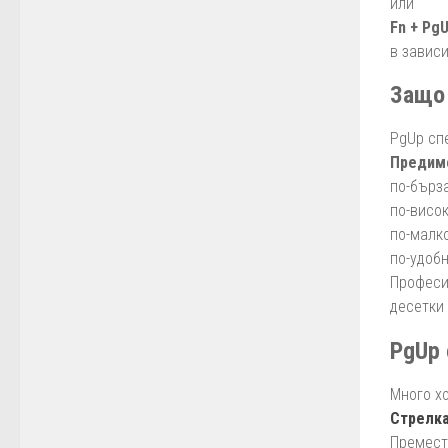
или
Fn + Pg
в завис
Защо 
PgUp сп
Предимс
по-бърз
по-висо
по-малк
по-удоб
Професи
десетки 
PgUp 
Много хо
Стрелка
Премест