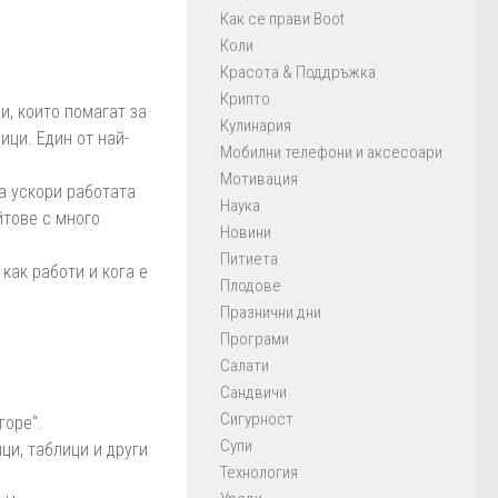
Как се прави Boot
Коли
Красота & Поддръжка
Крипто
, които помагат за
Кулинария
ици. Един от най-
Мобилни телефони и аксесоари
Мотивация
а ускори работата
Наука
йтове с много
Новини
Питиета
как работи и кога е
Плодове
Празнични дни
Програми
Салати
Сандвичи
Сигурност
горе“.
Супи
ци, таблици и други
Технология