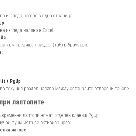
ва изгледа нагоре с една страница.
Up
а изгледа наляво в Excel.
gUp
ва към предишен раздел (таб) в браузъри.
в:
hift + PgUp
ва текущия раздел наляво между останалите отворени табове.
при лаптопите
ъвременни лаптопи нямат отделен клавиш PgUp.
лучаи функцията се активира чрез:
релка нагоре