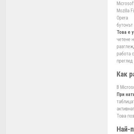
Microsof
Mozilla F
Opera
бутонът
Това е 
четене 
разглеж
работа 
преглед
Как р
В Micros
При нат
таблица
активна
Това по
Най-п