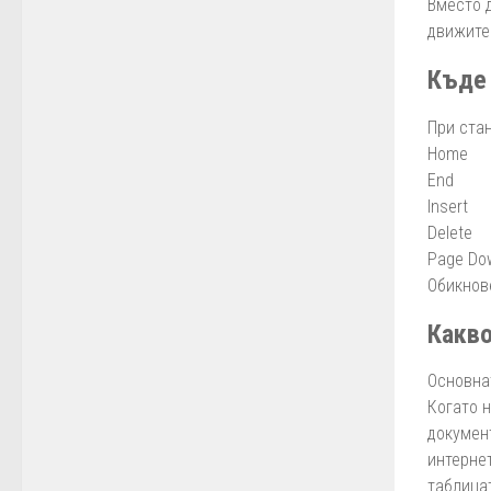
Вместо 
движите
Къде 
При ста
Home
End
Insert
Delete
Page Do
Обикнов
Какво
Основнат
Когато 
докумен
интерне
таблица