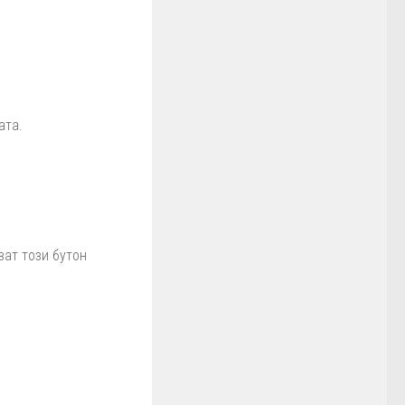
ата.
ват този бутон