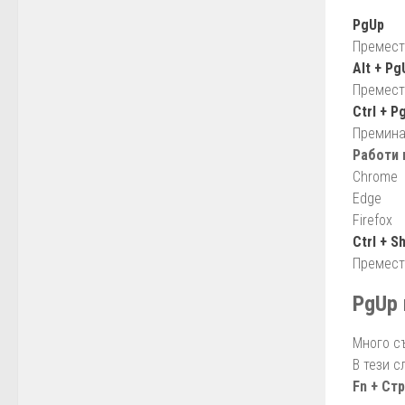
PgUp
Премест
Alt + Pg
Преместв
Ctrl + P
Премина
Работи 
Chrome
Edge
Firefox
Ctrl + S
Премест
PgUp 
Много с
В тези с
Fn + Ст