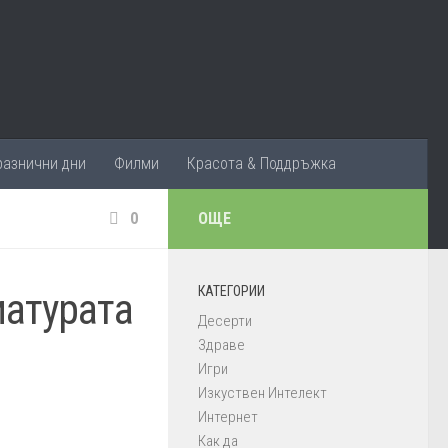
разнични дни
Филми
Красота & Поддръжка
0
ОЩЕ
КАТЕГОРИИ
иатурата
Десерти
Здраве
Игри
Изкуствен Интелект
Интернет
Как да