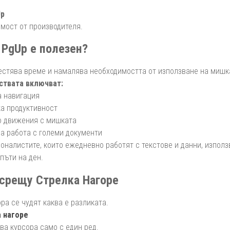
Up
имост от производителя.
PgUp е полезен?
естява време и намалява необходимостта от използване на мишк
твата включват:
а навигация
ка продуктивност
о движения с мишката
на работа с големи документи
оналистите, които ежедневно работят с текстове и данни, използ
пъти на ден.
срещу Стрелка Нагоре
ра се чудят каква е разликата.
 нагоре
ва курсора само с един ред.