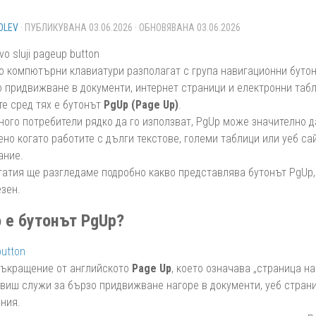
OLEV
· ПУБЛИКУВАНА
03.06.2026
· ОБНОВЯВАНА
03.06.2026
о компютърни клавиатури разполагат с група навигационни бутони
 придвижване в документи, интернет страници и електронни табл
те сред тях е бутонът
PgUp (Page Up)
.
ного потребители рядко да го използват, PgUp може значително д
ено когато работите с дълги текстове, големи таблици или уеб са
ние.
татия ще разгледаме подробно какво представлява бутонът PgUp, 
зен.
 е бутонът PgUp?
съкращение от английското
Page Up
, което означава „страница на
авиш служи за бързо придвижване нагоре в документи, уеб страни
ния.