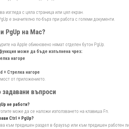
ва изгледа с цяла страница или цял екран.
PgUp е значително по-бърз при работа с големи документи.
и PgUp на Mac?
урите на Apple обикновено нямат отделен бутон PgUp.
функция може да бъде изпълнена чрез:
релка нагоре
 + Стрелка нагоре
имост от приложението.
 задавани въпроси
Up не работи?
топите може да се наложи използването на клавиша Fn.
рави Ctrl + PgUp?
ва към предишен раздел в браузър или към предишен работен лис