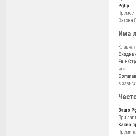
PgUp
Премест
Затова 
Има л
Клавиат
Сходна 
Fn + Ст
или
Command
в завис
Често
Защо Pg
При лап
Какво п
Премина