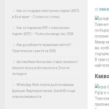
ОТ
IVAN K
Как се създава електронен подпис (КЕП)
в България – Стъпка по стъпка
Повечет
Как се подписва PDF с електронен
по-бързо
подпис (КЕП) – Пълно ръководство 2026
полезни
Макар м
Как да изберете правилния лаптоп?
ви, особ
Практически съвети за 2026
съдържа
В тази с
Автомобили без волан стават реалност:
най-поле
Amazon пуска роботакситата Zoox по
пътищата
Какво
WhatsApp Web получи дългоочаквани
функции: Видеоразговори, QuickHD и още
PgUp е 
нови възможности
Този кл
приложе