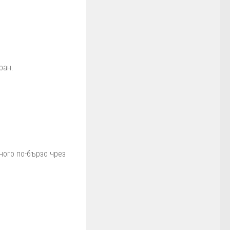
ран.
ного по-бързо чрез