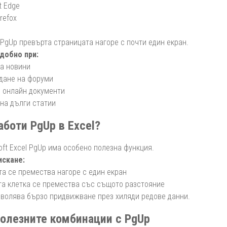
t Edge
irefox
 PgUp превърта страницата нагоре с почти един екран.
удобно при:
на новини
дане на форуми
с онлайн документи
 на дълги статии
аботи PgUp в Excel?
oft Excel PgUp има особено полезна функция.
искане:
та се премества нагоре с един екран
та клетка се премества със същото разстояние
зволява бързо придвижване през хиляди редове данни.
олезните комбинации с PgUp