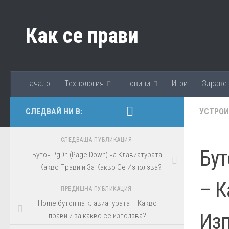
Към съдържанието
Как се прави
Начало
Технология
Новини
Игри
Здраве
СЛЕДВАЙ НИ В:
УСТРО
СЛЕДВАЩА ПУБЛИКАЦИЯ
Бут
Бутон PgDn (Page Down) на Клавиатурата
– Какво Прави и За Какво Се Използва?
– К
ПРЕДИШНА ПУБЛИКАЦИЯ
Home бутон на клавиатурата – Какво
Из
прави и за какво се използва?