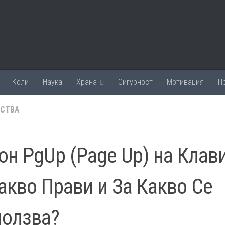
Коли
Наука
Храна
Сигурност
Мотивация
П
ИСТВА
он PgUp (Page Up) на Клав
акво Прави и За Какво Се
ползва?