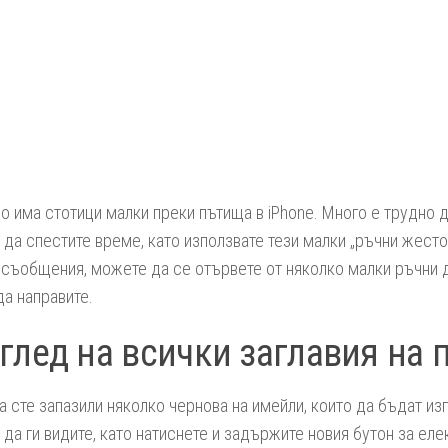
о има стотици малки преки пътища в iPhone. Много е трудно д
да спестите време, като използвате тези малки „ръчни жесто
 съобщения, можете да се отървете от няколко малки ръчни 
да направите.
глед на всички заглавия на 
 сте запазили няколко чернова на имейли, които да бъдат из
да ги видите, като натиснете и задържите новия бутон за ел