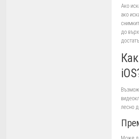
Ако иск
ако иск
снимкит
до върх
достатъ
Как
iOS
Възможн
видеокл
лесно д
Прем
Може да