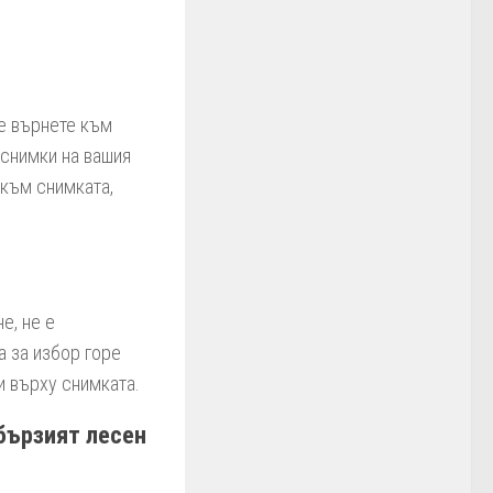
се върнете към
 снимки на вашия
 към снимката,
е, не е
а за избор горе
и върху снимката.
-бързият лесен