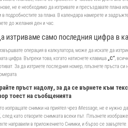
анове, не е необходимо да изтривате и пресъздавате плана ил
 в подробностите за плана. В календара намерете и задръжте
нете до желания ден и час.
да изтриваме само последния цифра в к
извършвате операция в калкулатора, може да искате да изтри
ата цифра. Въпреки това, когато натиснете клавиша
„C“
, всич
отиват. За да изтриете последния номер, плъзнете пръста си 
омерата.
райте пръст надолу, за да се върнете към тек
вор тоест на съобщенията
то изпращате снимки на приятел чрез iMessage, не е нужно д
“, след като отворите снимката всеки път. Плъзнете изображе
ихте направили в приложението Снимки, и бързо се завъртете.