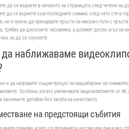
ате да се върнете в началото на страницата след четене на д
ате да се върнете към последните снимки, след като сте в гор
е, не е нужно да прекарвате пръста си няколко пъти с пръста 
а, трябва да докоснете часовника, а долният десен ъгъл на е
чен, за да се спуснете.
 да наближаваме видеоклип
?
о е да направите същия процес на мащабиране на снимките, 
иповете. Особено, когато увеличавате видеоклиповете от 4K
а заснемете детайли без загуба на качеството.
естване на предстоящи събития
 имате планове, които се променят в часове или дни и ако ст