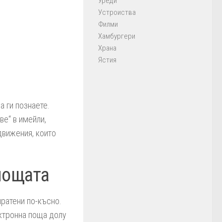
Уреди
Устроиства
Филми
Хамбургери
Храна
Ястия
а ги познаете.
ве“ в имейли,
движения, които
пощата
пратени по-късно.
ектронна поща долу