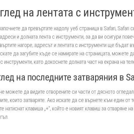
глед на лентата с инструмент
започнете да превъртате надолу уеб страница в Safari, Safari 
 адреси и долната лента с инструменти, за да ви осигури пове
въртите нагоре, адресът и лентата с инструменти ще бъдат в
искате да загубите къде се намирате на страницата, можете д
 с инструменти, като докоснете долната част на екрана на тел
лед на последните затваряния в Sa
 че можете да видите отворените си части от дясното огледал
ите, които затваряте. Ако искате да се върнете към един от т
е натиснат клавиша „+“, който е новият клавиш за отваряне на
гъл.