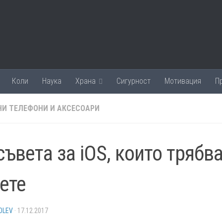
Коли
Наука
Храна
Сигурност
Мотивация
П
И ТЕЛЕФОНИ И АКСЕСОАРИ
съвета за iOS, които трябв
ете
OLEV
·
17.12.2017