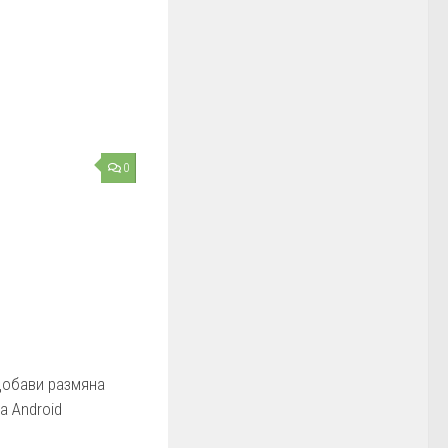
0
добави размяна
а Android