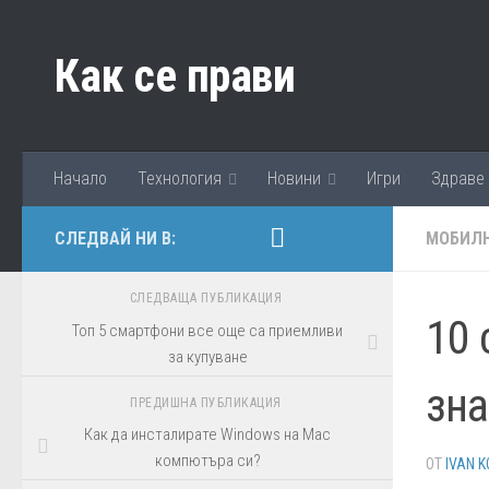
Към съдържанието
Как се прави
Начало
Технология
Новини
Игри
Здраве
СЛЕДВАЙ НИ В:
МОБИЛН
СЛЕДВАЩА ПУБЛИКАЦИЯ
10 
Топ 5 смартфони все още са приемливи
за купуване
зна
ПРЕДИШНА ПУБЛИКАЦИЯ
Как да инсталирате Windows на Mac
компютъра си?
ОТ
IVAN K