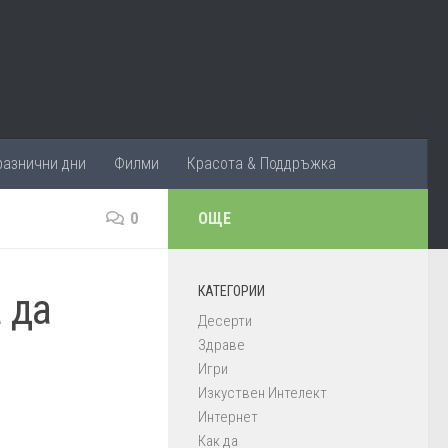
разнични дни
Филми
Красота & Поддръжка
0
ОЩЕ
КАТЕГОРИИ
а да
Десерти
Здраве
Игри
Изкуствен Интелект
Интернет
Как да