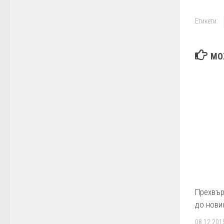
Етикети:
МО
Прехвър
до нови
08.12.201