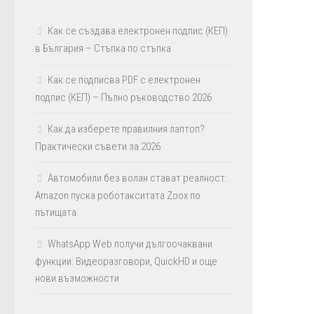
Как се създава електронен подпис (КЕП)
в България – Стъпка по стъпка
Как се подписва PDF с електронен
подпис (КЕП) – Пълно ръководство 2026
Как да изберете правилния лаптоп?
Практически съвети за 2026
Автомобили без волан стават реалност:
Amazon пуска роботакситата Zoox по
пътищата
WhatsApp Web получи дългоочаквани
функции: Видеоразговори, QuickHD и още
нови възможности