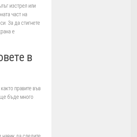
ълъг изстрел или
ната част на
си. За да стигнете
крана е
овете в
както правите във
, ще бъде много
е навик да следите