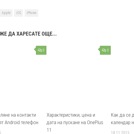
Apple
iOS
iPhone
ЖЕ ДА ХАРЕСАТЕ ОЩЕ...
0
0
ляне на контакти
Характеристики, цена и
Как да се 
ят Android телефон
дата на пускане на OnePlus
календар н
11
5
18.11.2015