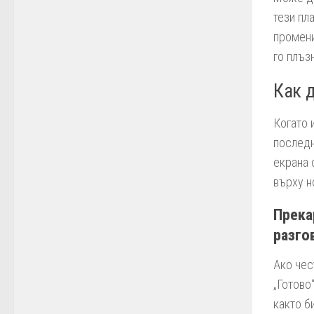
тези пл
промени
го плъз
Как 
Когато 
последн
екрана 
върху н
Прека
разго
Ако чес
„Готово
както б