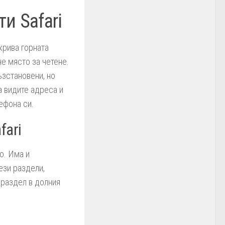
и Safari
скрива горната
че място за четене.
ъзстановени, но
а видите адреса и
ефона си.
fari
о. Има и
ези раздели,
 раздел в долния