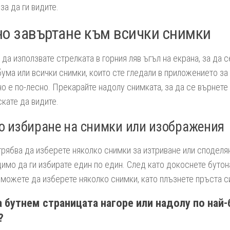
за да ги видите.
о завъртане към всички снимки
да използвате стрелката в горния ляв ъгъл на екрана, за да 
ума или всички снимки, които сте гледали в приложението за
 но е по-лесно. Прекарайте надолу снимката, за да се върнете
скате да видите.
о избиране на снимки или изображения
трябва да изберете няколко снимки за изтриване или споделян
имо да ги избирате един по един. След като докоснете бутон
 можете да изберете няколко снимки, като плъзнете пръста с
а бутнем страницата нагоре или надолу по най
?