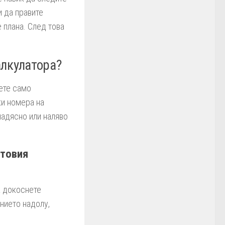
и да правите
 плана. След това
алкулатора?
ете само
ки номера на
надясно или наляво
стовия
а докоснете
нието надолу,