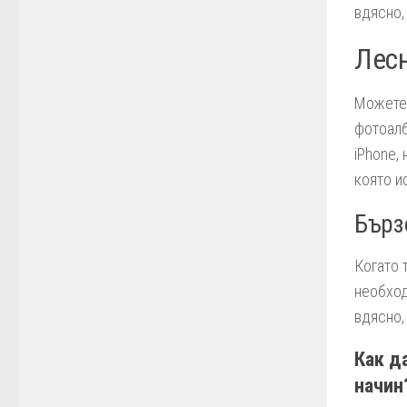
вдясно, 
Лесн
Можете 
фотоалб
iPhone,
която и
Бърз
Когато 
необход
вдясно,
Как д
начин