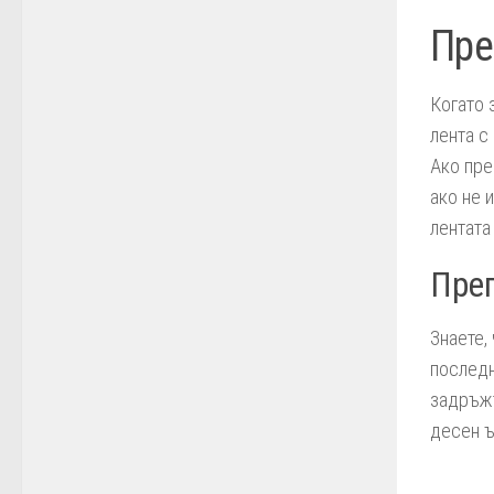
Пре
Когато 
лента с
Ако пре
ако не 
лентата
Прег
Знаете,
последн
задръжт
десен ъ