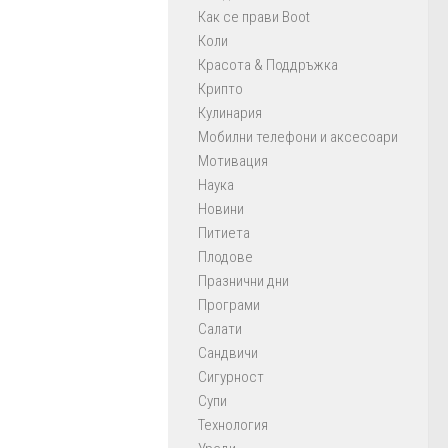
Как се прави Boot
Коли
Красота & Поддръжка
Крипто
Кулинария
Мобилни телефони и аксесоари
Мотивация
Наука
Новини
Питиета
Плодове
Празнични дни
Програми
Салати
Сандвичи
Сигурност
Супи
Технология