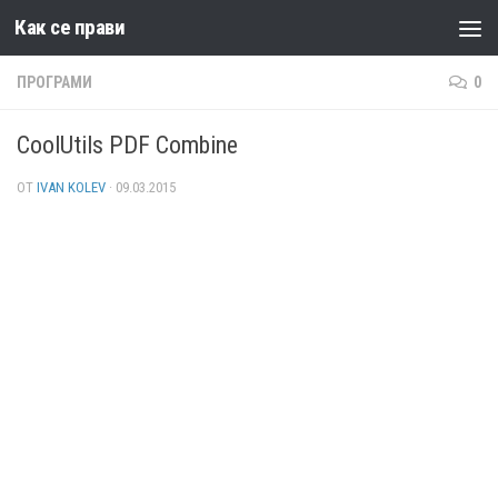
Как се прави
Към съдържанието
ПРОГРАМИ
0
CoolUtils PDF Combine
ОТ
IVAN KOLEV
·
09.03.2015