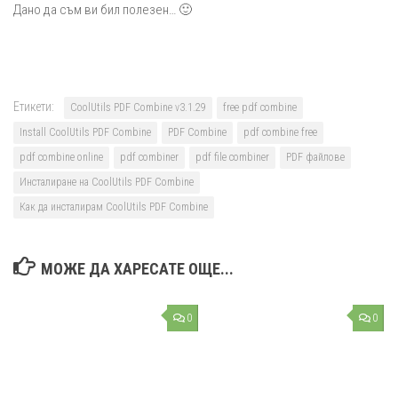
Дано да съм ви бил полезен… 🙂
Етикети:
CoolUtils PDF Combine v3.1.29
free pdf combine
Install CoolUtils PDF Combine
PDF Combine
pdf combine free
pdf combine online
pdf combiner
pdf file combiner
PDF файлове
Инсталиране на CoolUtils PDF Combine
Как да инсталирам CoolUtils PDF Combine
МОЖЕ ДА ХАРЕСАТЕ ОЩЕ...
0
0