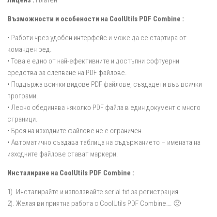
Лиценз :
Платен
Възможности и особености на CoolUtils PDF Combine :
• Работи чрез удобен интерфейс и може да се стартира от
команден ред.
• Това е едно от най-ефективните и достъпни софтуерни
средства за слепване на PDF файлове.
• Поддържа всички видове PDF файлове, създадени във всички
програми.
• Лесно обединява няколко PDF файла в един документ с много
страници.
• Броя на изходните файлове не е ограничен.
• Автоматично създава таблица на съдържанието – имената на
изходните файлове стават маркери.
Инсталиране на CoolUtils PDF Combine :
1). Инсталирайте и използвайте serial.txt за регистрация.
2). Желая ви приятна работа с CoolUtils PDF Combine…. 🙂