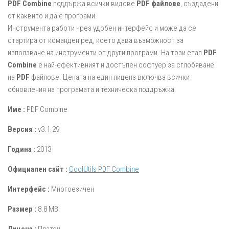
PDF Combine
поддържа всички видове
PDF файлове
, създадени
от каквито и да е програми.
Инструмента работи чрез удобен интерфейс и може да се
стартира от команден ред, което дава възможност за
използване на инструменти от други програми. На този етап
PDF
Combine
е най-ефективният и достъпен софтуер за сглобяване
на
PDF
файлове. Цената на един лиценз включва всички
обновления на програмата и техническа поддръжка.
Име :
PDF Combine
Версия :
v3.1.29
Година :
2013
Официален сайт :
CoolUtils PDF Combine
Интерфейс :
Многоезичен
Размер :
8.8 MB