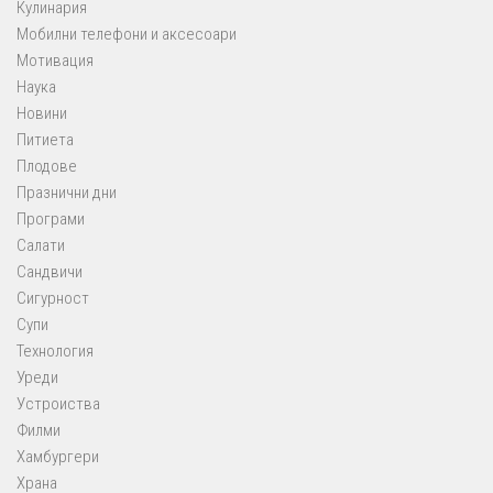
Кулинария
Мобилни телефони и аксесоари
Мотивация
Наука
Новини
Питиета
Плодове
Празнични дни
Програми
Салати
Сандвичи
Сигурност
Супи
Технология
Уреди
Устроиства
Филми
Хамбургери
Храна