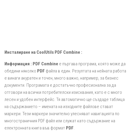
Инсталиране на CoolUtils PDF Combine :
Информация :
PDF Combine
е пъргава програма, която може да
обедини няколко
PDF
файла в един. Резултата на нейната работа
е винаги акуратен и точен, много важно, например, за бизнес
документи. Програмата е достатъчно професионална за да
отговори на всички потребителски изисквания, като е с много
лесен и удобен интерфейс. Тя автоматично ще създаде таблица
на съдържанието – имената на изходните файлове стават
маркери. Тези маркери значително улесняват навигацията по
многостраничния PDF файл или служат като съдържание на
електронната книга във формат
PDF
.