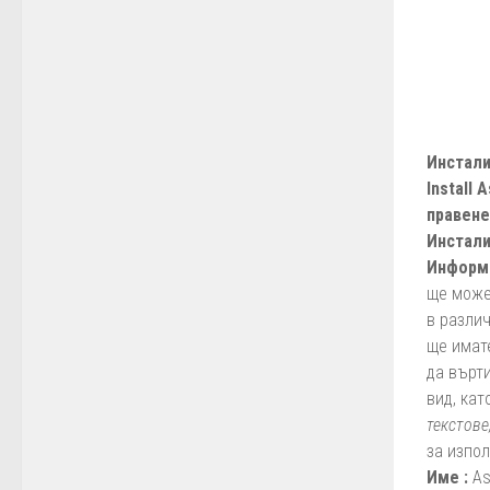
Инстали
Install
правене
Инстали
Информа
ще может
в различ
ще имат
да върти
вид, ка
текстове
за изпо
Име :
As