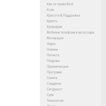
Как се прави Boot
Коли
Красота & Поддръжка
Крипто
Кулинария
Мобилни телефони и аксесоари
Мотивация
Наука
Новини
Питиета
Плодове
Празнични дни
Програми
Салати
Сандвичи
Сигурност
Супи
Технология