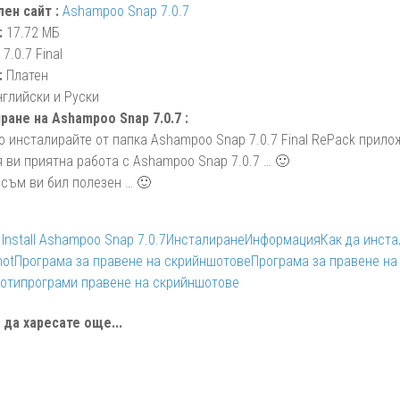
ен сайт :
Ashampoo Snap 7.0.7
:
17.72 МБ
7.0.7 Final
:
Платен
нглийски и Руски
ране на Ashampoo Snap 7.0.7 :
о инсталирайте от папка Ashampoo Snap 7.0.7 Final RePack прило
 ви приятна работа с Ashampoo Snap 7.0.7 … 🙂
 съм ви бил полезен … 🙂
Install Ashampoo Snap 7.0.7
Инсталиране
Информация
Как да инст
hot
Програма за правене на скрийншотове
Програма за правене на
оти
програми правене на скрийншотове
да харесате още...