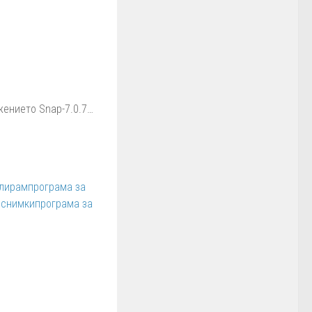
жението Snap-7.0.7…
алирам
програма за
 снимки
програма за