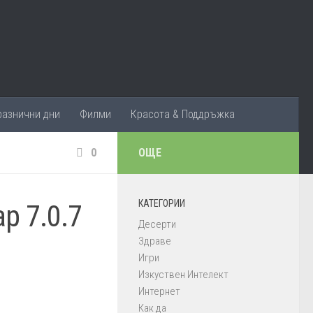
разнични дни
Филми
Красота & Поддръжка
0
ОЩЕ
КАТЕГОРИИ
p 7.0.7
Десерти
Здраве
Игри
Изкуствен Интелект
Интернет
Как да