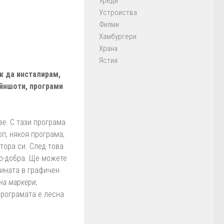
Уреди
Устроиства
Филми
Хамбургери
Храна
Ястия
к да инсталирам,
рийншоти, програми
ве
. С тази програма
п, някоя програма,
тора си. След това
по-добра. Ще можете
тината в графичен
на маркери,
Програмата е лесна