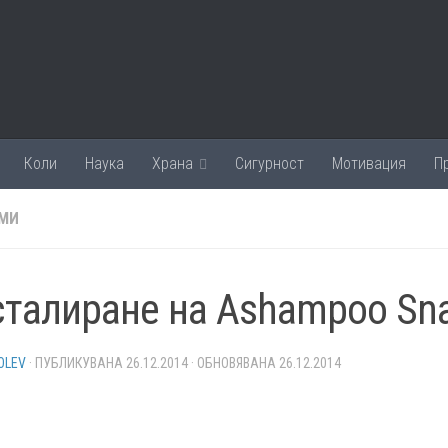
Коли
Наука
Храна
Сигурност
Мотивация
П
МИ
талиране на Ashampoo Sna
OLEV
· ПУБЛИКУВАНА
26.12.2014
· ОБНОВЯВАНА
26.12.2014