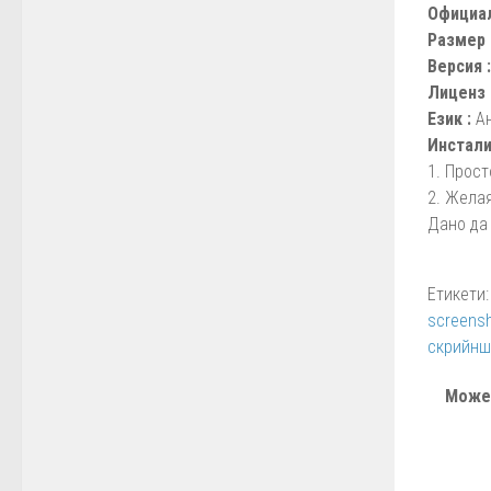
Официал
Размер 
Версия :
Лиценз 
Език :
А
Инстали
1. Прост
2. Желая
Дано да
Етикети:
screens
скрийнш
Може 