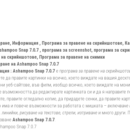
ране, Информация , Програма за правене на скрийншотове, Ка
 Ashampoo Snap 7.0.7 , програма за screenshot, програма за ск
 на скрийншотове, Програма за правене на снимки
ране на Ashampoo Snap 7.0.7
ция :
Ashampoo Snap 7.0.7
е п
рограма за правене на скрийншото
е да правите картинки на всичко, което виждате на вашия дескто
ни уеб-сайтове, във филм, изобщо всичко, което виждате на мони
е възможността да редактирате картинката си и да я направите 
те, правите огледално копие, да придадете сенки, да правите кар
то има и повече възможности за работата с мишката –
включване 
, линийки, рисуване на текстове, стрели, изтриване
и много други. 
лзване
Ashampoo Snap 7.0.7
.
hampoo Snap 7.0.7