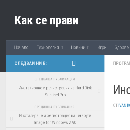
Към съдържанието
Как се прави
Начало
Технология
Новини
Игри
Здраве
СЛЕДВАЙ НИ В:
ПРОГРА
СЛЕДВАЩА ПУБЛИКАЦИЯ
Инс
Инсталиране и регистрация на Hard Disk
Sentinel Pro
ОТ
IVAN K
ПРЕДИШНА ПУБЛИКАЦИЯ
Инсталиране и регистрация на Terabyte
Image for Windows 2.90