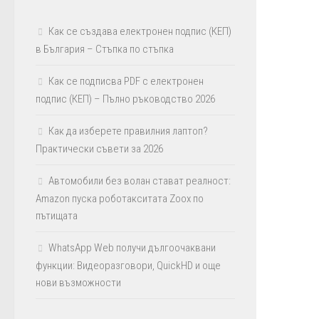
Как се създава електронен подпис (КЕП)
в България – Стъпка по стъпка
Как се подписва PDF с електронен
подпис (КЕП) – Пълно ръководство 2026
Как да изберете правилния лаптоп?
Практически съвети за 2026
Автомобили без волан стават реалност:
Amazon пуска роботакситата Zoox по
пътищата
WhatsApp Web получи дългоочаквани
функции: Видеоразговори, QuickHD и още
нови възможности