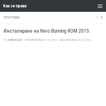
Как се прави
Към съдържанието
ПРОГРАМИ
0
Инсталиране на Nero Burning ROM 2015
ОТ
IVAN KOLEV
· ПУБЛИКУВАНА
11.12.2014
· ОБНОВЯВАНА
10.12.2014