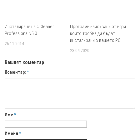
Инсталиране на CCleaner
Програми изисквани от игри
Professional v5.0
които трябва да бъдат
инсталирани в вашето PC
26.11.2014
23.04.2020
Вашият коментар
Коментар:
*
Име
*
Имейл
*