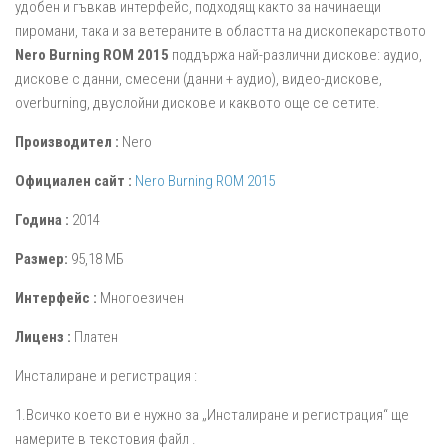
удобен и гъвкав интерфейс, подходящ както за начинаещи
пиромани, така и за ветераните в областта на дископекарството
Nero Burning ROM 2015
поддържа най-различни дискове: аудио,
дискове с данни, смесени (данни + аудио), видео-дискове,
overburning, двуслойни дискове и каквото още се сетите.
Производител :
Nero
Официален сайт :
Nero Burning ROM 2015
Година :
2014
Размер:
95,18 МБ
Интерфейс :
Многоезичен
Лиценз :
Платен
Инсталиране и регистрация :
1.Всичко което ви е нужно за „Инсталиране и регистрация“ ще
намерите в текстовия файл .