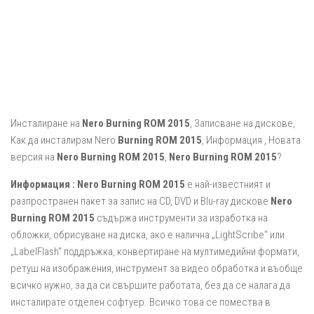
Инсталиране на
Nero Burning ROM 2015
, Записване на дискове,
Как да инсталирам Nero
Burning ROM 2015
, Информация , Новата
версия на
Nero Burning ROM 2015
,
Nero Burning ROM 2015
?
Информация :
Nero Burning ROM 2015
е най-известният и
разпространен пакет за запис на CD, DVD и Blu-ray дискове
Nero
Burning ROM 2015
съдържа инструменти за изработка на
обложки, обрисуване на диска, ако e налична „LightScribe“ или
„LabelFlash“ поддръжка, конвертиране на мултимедийни формати,
ретуш на изображения, инструмент за видео обработка и въобще
всичко нужно, за да си свършите работата, без да се налага да
инсталирате отделен софтуер. Всичко това се помества в