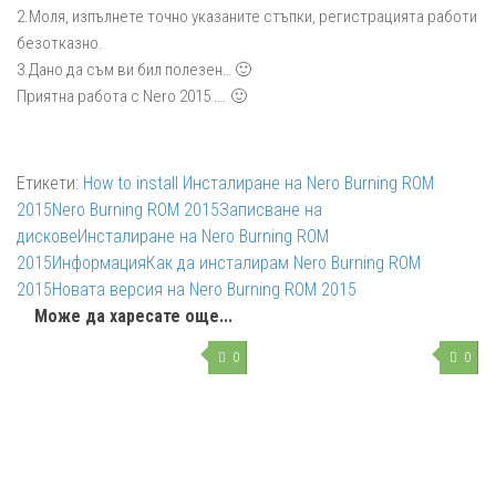
2.Моля, изпълнете точно указаните стъпки, регистрацията работи
безотказно.
3.Дано да съм ви бил полезен… 🙂
Приятна работа с Nero 2015 …. 🙂
Етикети:
How to install Инсталиране на Nero Burning ROM
2015
Nero Burning ROM 2015
Записване на
дискове
Инсталиране на Nero Burning ROM
2015
Информация
Как да инсталирам Nero Burning ROM
2015
Новата версия на Nero Burning ROM 2015
Може да харесате още...
0
0