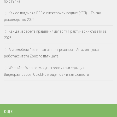
по стъпка
Как се подписва PDF с електронен подпис (КЕП) – Пълно
ръководство 2026
Как да изберете правилния лаптоп? Практически съвети за
2026
Автомобили без волан стават реалност: Amazon пуска
роботакситата Zoox по пътищата
WhatsApp Web получи дългоочаквани функции:
Видеоразговори, QuickHD и още нови възможности
ОЩЕ