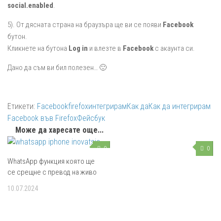
social.enabled
.
5). От дясната страна на браузъра ще ви се появи
Facebook
бутон.
Кликнете на бутона
Log in
и влезте в
Facebook
с акаунта си.
Дано да съм ви бил полезен… 🙂
Етикети:
Facebook
firefox
интегрирам
Как да
Как да интегрирам
Facebook във Firefox
Фейсбук
Може да харесате още...
0
0
WhatsApp функция която ще
се срещне с превод на живо
10.07.2024