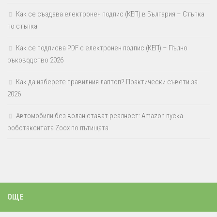
Как се създава електронен подпис (КЕП) в България – Стъпка
по стъпка
Как се подписва PDF с електронен подпис (КЕП) – Пълно
ръководство 2026
Как да изберете правилния лаптоп? Практически съвети за
2026
Автомобили без волан стават реалност: Amazon пуска
роботакситата Zoox по пътищата
ОЩЕ