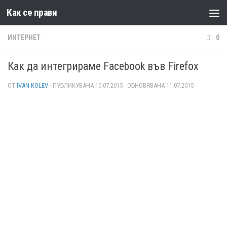
Как се прави
Към съдържанието
ИНТЕРНЕТ
0
Как да интегрираме Facebook във Firefox
ОТ
IVAN KOLEV
· ПУБЛИКУВАНА
10.07.2015
· ОБНОВЯВАНА
11.07.2015