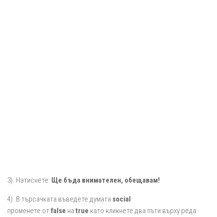
3). Натиснете:
Ще бъда внимателен, обещавам!
4). В търсачката въведете думата
social
променете от
false
на
true
като кликнете два пъти върху реда