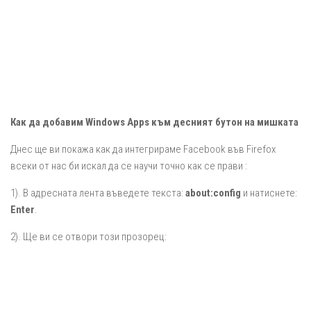
Как да добавим Windows Apps към десният бутон на мишката
Днес ще ви покажа как да интегрираме Facebook във Firefox
всеки от нас би искал да се научи точно как се прави :
1). В адресната лента въведете текста:
about:config
и натиснете:
Enter
.
2). Ще ви се отвори този прозорец: