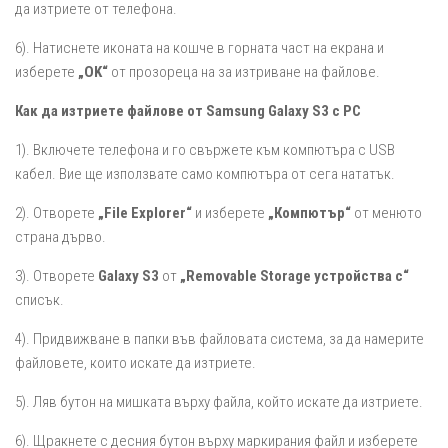
да изтриете от телефона.
6). Натиснете иконата на кошче в горната част на екрана и
изберете
„OK“
от прозореца на за изтриване на файлове.
Как да изтриете файлове от Samsung Galaxy S3 с PC
1). Включете телефона и го свържете към компютъра с USB
кабел. Вие ще използвате само компютъра от сега нататък.
2). Отворете
„File Explorer“
и изберете
„Компютър“
от менюто
страна дърво.
3). Отворете
Galaxy S3
от
„Removable Storage устройства с“
списък.
4). Придвижване в папки във файловата система, за да намерите
файловете, които искате да изтриете.
5). Ляв бутон на мишката върху файла, който искате да изтриете.
6). Щракнете с десния бутон върху маркирания файл и изберете