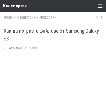
Как се прави
Към съдържанието
МОБИЛНИ ТЕЛЕФОНИ И АКСЕСОАРИ
0
Как да изтриете файлове от Samsung Galaxy
S3
ОТ
IVAN KOLEV
·
24.12.2015