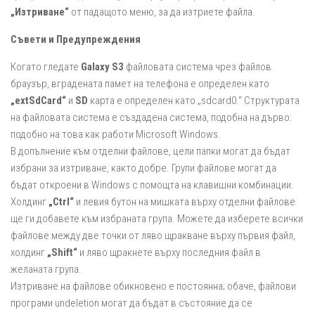
„Изтриване“
от падащото меню, за да изтриете файла.
Съвети и Предупреждения
Когато гледате
Galaxy S3
файловата система чрез файлов
браузър, вградената памет на телефона е определен като
„extSdCard“
и
SD
карта е определен като „sdcard0.“ Структурата
на файловата система е създадена система, подобна на дърво:
подобно на това как работи Microsoft Windows.
В допълнение към отделни файлове, цели папки могат да бъдат
избрани за изтриване, както добре. Групи файлове могат да
бъдат откроени в Windows с помощта на клавишни комбинации.
Холдинг
„Ctrl“
и левия бутон на мишката върху отделни файлове
ще ги добавете към избраната група. Можете да изберете всички
файлове между две точки от ляво щракване върху първия файл,
холдинг
„Shift“
и ляво щракнете върху последния файл в
желаната група.
Изтриване на файлове обикновено е постоянна; обаче, файлови
програми undeletion могат да бъдат в състояние да се