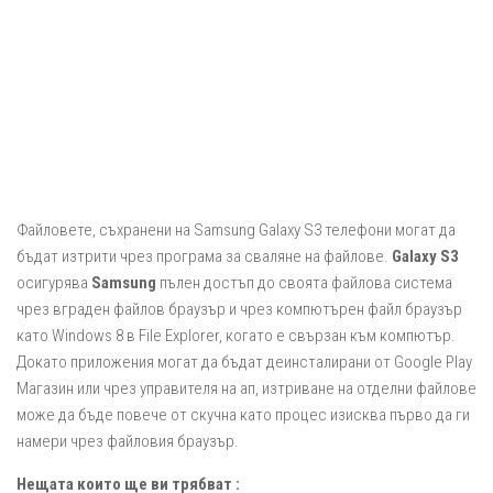
Файловете, съхранени на Samsung Galaxy S3 телефони могат да
бъдат изтрити чрез програма за сваляне на файлове.
Galaxy S3
осигурява
Samsung
пълен достъп до своята файлова система
чрез вграден файлов браузър и чрез компютърен файл браузър
като Windows 8 в File Explorer, когато е свързан към компютър.
Докато приложения могат да бъдат деинсталирани от Google Play
Магазин или чрез управителя на ап, изтриване на отделни файлове
може да бъде повече от скучна като процес изисква първо да ги
намери чрез файловия браузър.
Нещата които ще ви трябват :