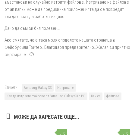
възстанови на случайно изтрити файлове. Изтриване на файлове
от ап папки може да предизвика приложенията да се повредят
или да спрат да работят изцяло.
Дано да съм ви бил полезен…
Ако смятате, че е така моля споделете нашата страница в
Фейсбук или Твитер…Благодаря предварително…Желая ви приятно
сърфиране… 🙂
Етикети:
Samsung Galaxy S3
Изтриване
Как да изтриете файлове от Samsung Galaxy S3 с PC
Как се
файлове
МОЖЕ ДА ХАРЕСАТЕ ОЩЕ...
0
0