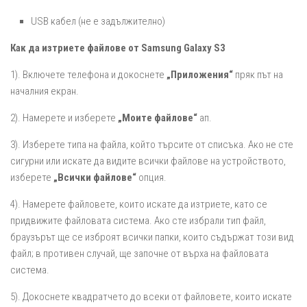
USB кабел (не е задължително)
Как да изтриете файлове от Samsung Galaxy S3
1). Включете телефона и докоснете
„Приложения“
пряк път на
началния екран.
2). Намерете и изберете
„Моите файлове“
ап.
3). Изберете типа на файла, който търсите от списъка. Ако не сте
сигурни или искате да видите всички файлове на устройството,
изберете
„Всички файлове“
опция.
4). Намерете файловете, които искате да изтриете, като се
придвижите файловата система. Ако сте избрали тип файл,
браузърът ще се изброят всички папки, които съдържат този вид
файл; в противен случай, ще започне от върха на файловата
система.
5). Докоснете квадратчето до всеки от файловете, които искате