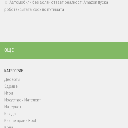
Автомобили без волан стават реалност: Amazon пуска
роботакситата Zoox по пътищата
ОЩЕ
КАТЕГОРИИ
Десерти
Здраве
Игри
Изкуствен Интелект
Интернет
Как да
Как се прави Boot
Коли