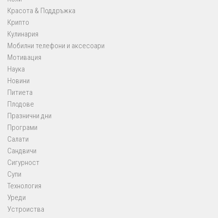
Красота & Поддръжка
Крипто
Кулинария
Мобилни телефони и аксесоари
Мотивация
Наука
Новини
Питиета
Плодове
Празнични дни
Програми
Салати
Сандвичи
Сигурност
Супи
Технология
Уреди
Устроиства