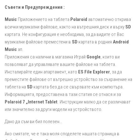
Съвети и Предупреждения :
Music
Приложението на таблета
Polaroid
автоматично открива
всички музикални файлове, както на вътрешния диск и върху
SD
картата. Не конфигурация е необходима, за да видите от Вас
музикални файлове преместени в
SD
картата в родния
Android
Music
ап.
Приложения са налични в магазина Играй
Google
, които ви
позволяват да управлявате вашите файлове на таблета.
Инсталирайте един апартамент, като
ES File Explorer
, за да
преместите файлове от вътрешно устройство за съхранение на
таблета на
SD
картата без да се свързвате към компютъра.
Информацията, предоставена в тази статия се отнася и за
Polaroid 7 „Internet Tablet
. Инструкции малко да се различават
или значително за други модели на устройството.
Дано да съм ви бил полезен…
Ако смятате, че е така моля споделете нашата страница в