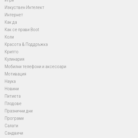
Изкуствен Интелект
Интернет
Как да
Как се прави Boot
Коли
Красота & Поддръжка
Крипто
Кулинария
Мобилни телефони и аксесоари
Мотивация
Наука
Новини
Питиета
Плодове
Празнични дни
Програми
Салати
Сандвичи