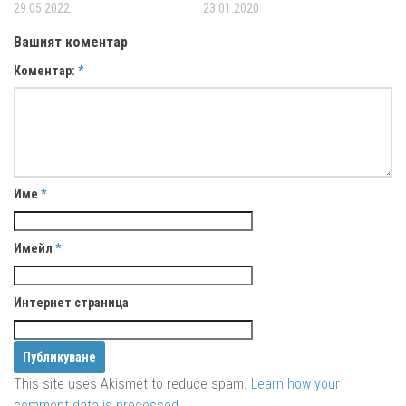
29.05.2022
23.01.2020
Вашият коментар
Коментар:
*
Име
*
Имейл
*
Интернет страница
This site uses Akismet to reduce spam.
Learn how your
comment data is processed.