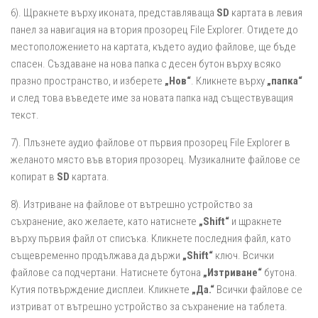
6). Щракнете върху иконата, представляваща
SD
картата в левия
панел за навигация на втория прозорец File Explorer. Отидете до
местоположението на картата, където аудио файлове, ще бъде
спасен. Създаване на нова папка с десен бутон върху всяко
празно пространство, и изберете
„Нов“
. Кликнете върху
„папка“
и след това въведете име за новата папка над съществуващия
текст.
7). Плъзнете аудио файлове от първия прозорец File Explorer в
желаното място във втория прозорец. Музикалните файлове се
копират в
SD
картата.
8). Изтриване на файлове от вътрешно устройство за
съхранение, ако желаете, като натиснете
„Shift“
и щракнете
върху първия файл от списъка. Кликнете последния файл, като
същевременно продължава да държи
„Shift“
ключ. Всички
файлове са подчертани. Натиснете бутона
„Изтриване“
бутона.
Кутия потвърждение дисплеи. Кликнете
„Да.“
Всички файлове се
изтриват от вътрешно устройство за съхранение на таблета.