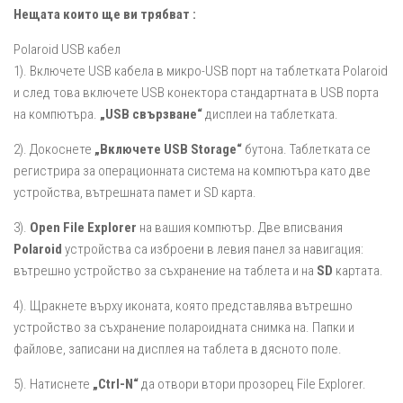
Нещата които ще ви трябват :
Polaroid USB кабел
1). Включете USB кабела в микро-USB порт на таблетката Polaroid
и след това включете USB конектора стандартната в USB порта
на компютъра.
„USB свързване“
дисплеи на таблетката.
2). Докоснете
„Включете USB Storage“
бутона. Таблетката се
регистрира за операционната система на компютъра като две
устройства, вътрешната памет и SD карта.
3).
Open File Explorer
на вашия компютър. Две вписвания
Polaroid
устройства са изброени в левия панел за навигация:
вътрешно устройство за съхранение на таблета и на
SD
картата.
4). Щракнете върху иконата, която представлява вътрешно
устройство за съхранение полароидната снимка на. Папки и
файлове, записани на дисплея на таблета в дясното поле.
5). Натиснете
„Ctrl-N“
да отвори втори прозорец File Explorer.