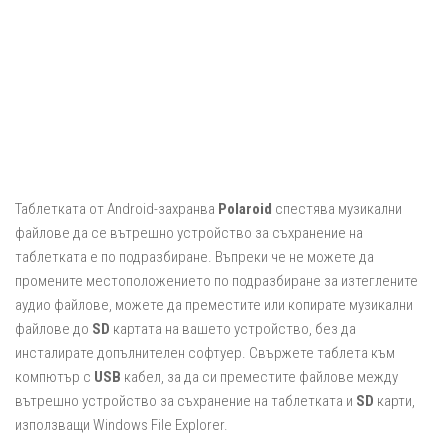
Таблетката от Android-захранва
Polaroid
спестява музикални
файлове да се вътрешно устройство за съхранение на
таблетката е по подразбиране. Въпреки че не можете да
промените местоположението по подразбиране за изтеглените
аудио файлове, можете да преместите или копирате музикални
файлове до
SD
картата на вашето устройство, без да
инсталирате допълнителен софтуер. Свържете таблета към
компютър с
USB
кабел, за да си преместите файлове между
вътрешно устройство за съхранение на таблетката и
SD
карти,
използващи Windows File Explorer.