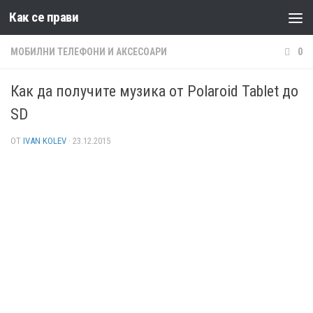
Как се прави
Към съдържанието
МОБИЛНИ ТЕЛЕФОНИ И АКСЕСОАРИ
0
Как да получите музика от Polaroid Tablet до
SD
ОТ
IVAN KOLEV
·
23.12.2015