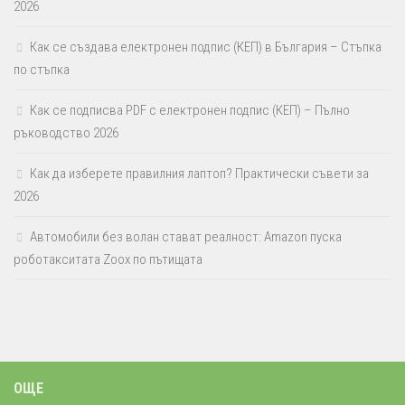
2026
Как се създава електронен подпис (КЕП) в България – Стъпка
по стъпка
Как се подписва PDF с електронен подпис (КЕП) – Пълно
ръководство 2026
Как да изберете правилния лаптоп? Практически съвети за
2026
Автомобили без волан стават реалност: Amazon пуска
роботакситата Zoox по пътищата
ОЩЕ