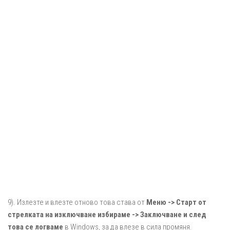
9). Излезте и влезте отново това става от
Меню -> Старт от
стрелката на изключване избираме -> Заключване и след
това се логваме
в Windows, за да влезе в сила промяня.