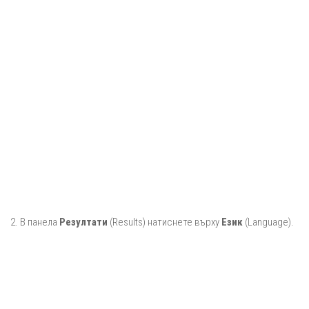
2. В панела
Резултати
(Results) натиснете върху
Език
(Language).