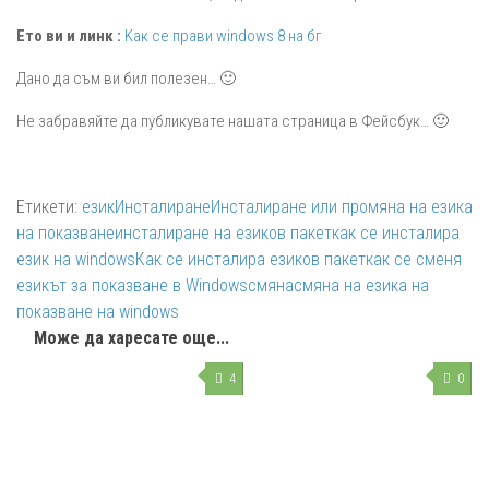
Ето ви и линк :
Kак се прави windows 8 на бг
Дано да съм ви бил полезен… 🙂
Не забравяйте да публикувате нашата страница в Фейсбук… 🙂
Етикети:
език
Инсталиране
Инсталиране или промяна на езика
на показване
инсталиране на езиков пакет
как се инсталира
език на windows
Как се инсталира езиков пакет
как се сменя
езикът за показване в Windows
смяна
смяна на езика на
показване на windows
Може да харесате още...
4
0