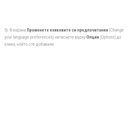
5). В екрана
Променете езиковите си предпочитания
(Change
your language preferences) натиснете върху
Опции
(Options) до
езика, който сте добавили.