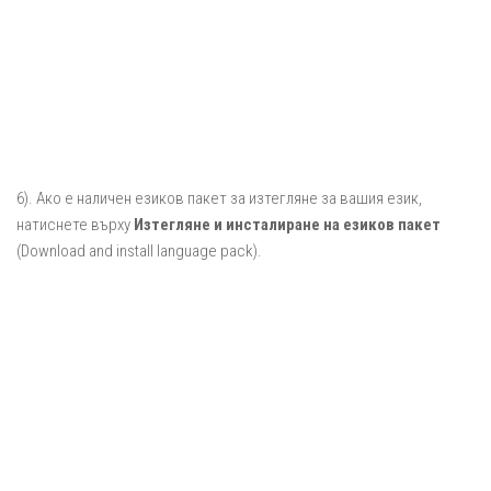
6). Ако е наличен езиков пакет за изтегляне за вашия език,
натиснете върху
Изтегляне и инсталиране на езиков пакет
(Download and install language pack).