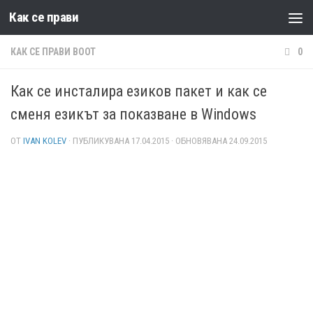
Как се прави
Към съдържанието
КАК СЕ ПРАВИ BOOT
0
Как се инсталира езиков пакет и как се
сменя езикът за показване в Windows
ОТ
IVAN KOLEV
· ПУБЛИКУВАНА
17.04.2015
· ОБНОВЯВАНА
24.09.2015