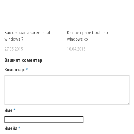
Kак се прави screenshot
Kак се прави boot usb
windows 7
windows xp
27.05.2015
10.04.2015
Вашият коментар
Коментар:
*
Име
*
Имейл
*