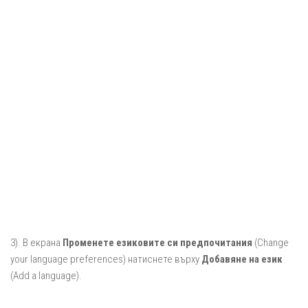
3). В екрана
Променете езиковите си предпочитания
(Change
your language preferences) натиснете върху
Добавяне на език
(Add a language).