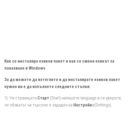
Как се инсталира езиков пакет и как се сменя езикът за
показване в Windows
За да можете да изтеглите и да инсталирате езиков пакет
нужно ви е да изпълнете следните стъпки:
1). На страницата
Старт
(Start) напишете language и се уверете,
че обхватът на търсене е зададен на
Настройк
и(Settings).