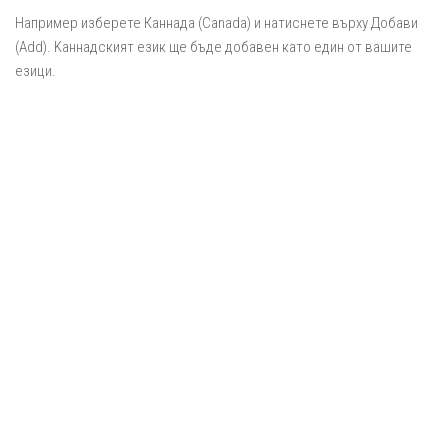
Например изберете Каннада (Canada) и натиснете върху Добави
(Add). Kаннадският език ще бъде добавен като един от вашите
езици.