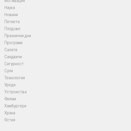
Мотивация
Наука
Новини
Питиета
Плодове
Празнични дни
Програми
Салати
Сандвичи
Сигурност
Супи
Технология
Уреди
Устроиства
Филми
Хамбургери
Храна
Ястия