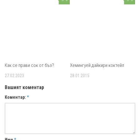
Как се прави сок от бъз?
Хемингуей дайкири коктейл
27.02.2023
28.01.2015
Вашият коментар
Коментар:
*
Име
*