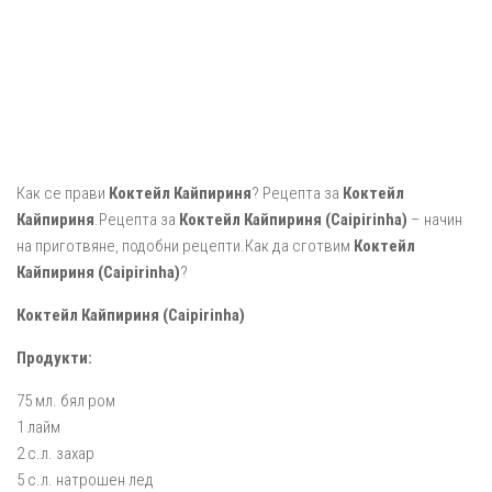
Как се прави
Коктейл Кайпириня
? Рецепта за
Коктейл
Кайпириня
.Рецепта за
Коктейл Кайпириня (Caipirinha)
– начин
на приготвяне, подобни рецепти.Как да сготвим
Коктейл
Кайпириня (Caipirinha)
?
Коктейл Кайпириня (Caipirinha)
Продукти:
75 мл. бял ром
1 лайм
2 с.л. захар
5 с.л. натрошен лед