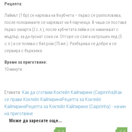
Рецепта:
Лаймът (1 бр) се нарязва на 8 кубчета – първо се разполовява,
после половинките се нарязват на 4 парченца. В чаша се поставя
първо захарта (2 с.л.), после кубчетата лайм и се намачкват с
мъдлър, за да пуснат сока си. Отгоре се слага натрошен лед (5
с.л.) и се полива с бял ром (75 мл.). Разбърква се добре и се
сервира с бъркалка.
Време за приготвяне:
10 минути
Етикети:
Как да сготвим Коктейл Кайпириня (Caipirinha)
Как
се прави Коктейл Кайпириня
Рецепта за Коктейл
Кайпириня
Рецепта за Коктейл Кайпириня (Caipirinha) - начин
на приготвяне
Може да харесате още...
0
0