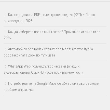
Как се подписва PDF с електронен подпис (КЕП) – Пълно
ръководство 2026
Как да изберете правилния лаптоп? Практически съвети за
2026
Автомобили без волан стават реалност: Amazon пуска
роботакситата Zoox по пътищата
WhatsApp Web получи дългоочаквани функции:
Видеоразговори, QuickHD и още нови възможности
Потребителите на Google Maps се сблъскаха със сериозен
проблем с трафика