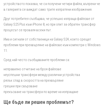
устройството показва, че са получени четири файла, въпреки че
в галерията се виждат само трите изпратени изображения.
Друг потребител съобщава, че успешно изпраща файлове от
Galaxy S25 Plus към iPhone 8, но при опит за обратен трансфер
процесът се проваля всеки път.
Има и сигнали от собственици на Galaxy S24, които срещат
проблеми при прехвърляне на файлове към компютри с Windows
11.
Сред най-често съобщаваните проблеми са:
неправилно отчитане на броя файлове
неуспешни трансфери между различни устройства
рязък спад в скоростта на прехвърляне
грешки при свързване
прекъсване на трансфера по време на изпращане
Ще бъде ли решен проблемът?