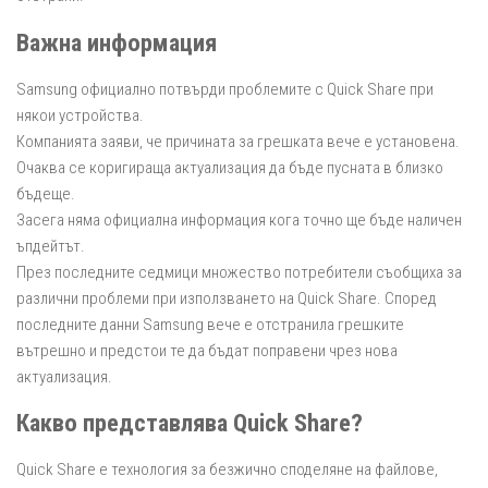
Важна информация
Samsung официално потвърди проблемите с Quick Share при
някои устройства.
Компанията заяви, че причината за грешката вече е установена.
Очаква се коригираща актуализация да бъде пусната в близко
бъдеще.
Засега няма официална информация кога точно ще бъде наличен
ъпдейтът.
През последните седмици множество потребители съобщиха за
различни проблеми при използването на Quick Share. Според
последните данни Samsung вече е отстранила грешките
вътрешно и предстои те да бъдат поправени чрез нова
актуализация.
Какво представлява Quick Share?
Quick Share е технология за безжично споделяне на файлове,