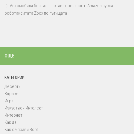
Автомобили без волан стават реалност: Amazon пуска
роботакситата Zoox по пътищата
ОЩЕ
КАТЕГОРИИ
Десерти
Здраве
Игри
Изкуствен Интелект
Интернет
Как да
Как се прави Boot