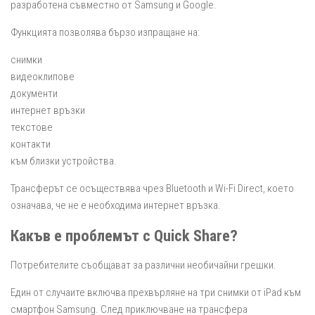
разработена съвместно от Samsung и Google.
Функцията позволява бързо изпращане на:
снимки
видеоклипове
документи
интернет връзки
текстове
контакти
към близки устройства.
Трансферът се осъществява чрез Bluetooth и Wi-Fi Direct, което
означава, че не е необходима интернет връзка.
Какъв е проблемът с Quick Share?
Потребителите съобщават за различни необичайни грешки.
Един от случаите включва прехвърляне на три снимки от iPad към
смартфон Samsung. След приключване на трансфера