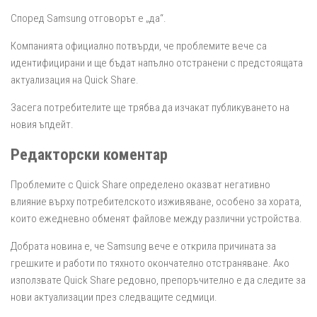
Според Samsung отговорът е „да“.
Компанията официално потвърди, че проблемите вече са
идентифицирани и ще бъдат напълно отстранени с предстоящата
актуализация на Quick Share.
Засега потребителите ще трябва да изчакат публикуването на
новия ъпдейт.
Редакторски коментар
Проблемите с Quick Share определено оказват негативно
влияние върху потребителското изживяване, особено за хората,
които ежедневно обменят файлове между различни устройства.
Добрата новина е, че Samsung вече е открила причината за
грешките и работи по тяхното окончателно отстраняване. Ако
използвате Quick Share редовно, препоръчително е да следите за
нови актуализации през следващите седмици.