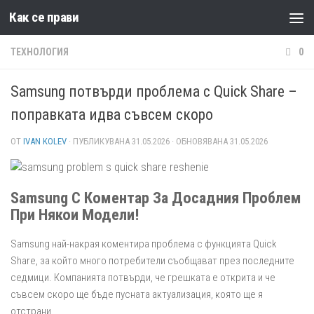
Как се прави
Към съдържанието
ТЕХНОЛОГИЯ
0
Samsung потвърди проблема с Quick Share –
поправката идва съвсем скоро
ОТ
IVAN KOLEV
· ПУБЛИКУВАНА
31.05.2026
· ОБНОВЯВАНА
31.05.2026
Samsung С Коментар За Досадния Проблем
При Някои Модели!
Samsung най-накрая коментира проблема с функцията Quick
Share, за който много потребители съобщават през последните
седмици. Компанията потвърди, че грешката е открита и че
съвсем скоро ще бъде пусната актуализация, която ще я
отстрани.