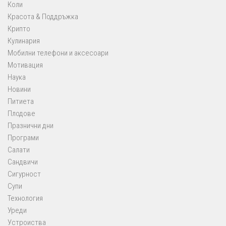
Коли
Красота & Поддръжка
Крипто
Кулинария
Мобилни телефони и аксесоари
Мотивация
Наука
Новини
Питиета
Плодове
Празнични дни
Програми
Салати
Сандвичи
Сигурност
Супи
Технология
Уреди
Устроиства