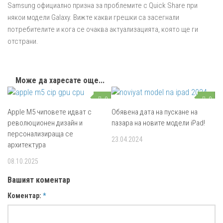
Samsung официално призна за проблемите с Quick Share при
някои модели Galaxy. Вижте какви грешки са засегнали
потребителите и кога се очаква актуализацията, която ще ги
отстрани.
Може да харесате още...
0
0
Apple M5 чиповете идват с
Обявена дата на пускане на
революционен дизайн и
пазара на новите модели iPad!
персонализираща се
23.04.2024
архитектура
08.10.2025
Вашият коментар
Коментар:
*